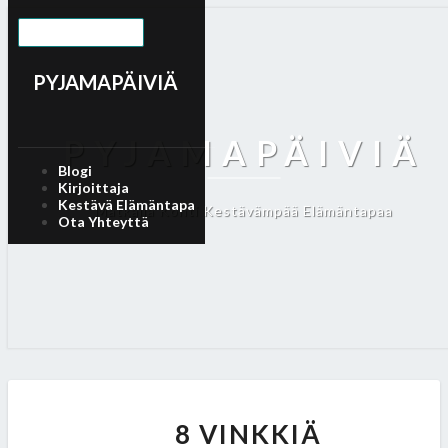
Toggle Navigation
PYJAMAPÄIVIÄ
PYJAMAPÄIVIÄ
Blogi
Kirjoittaja
Kestävä Elämäntapa
Matkalla Kohti Kestävämpää Elämäntapaa
Ota Yhteyttä
8
V
8 VINKKIÄ
I