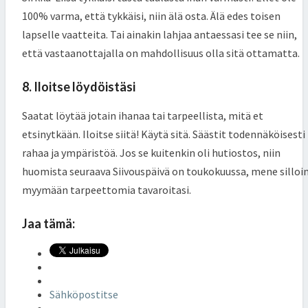
100% varma, että tykkäisi, niin älä osta. Älä edes toisen
lapselle vaatteita. Tai ainakin lahjaa antaessasi tee se niin,
että vastaanottajalla on mahdollisuus olla sitä ottamatta.
8. Iloitse löydöistäsi
Saatat löytää jotain ihanaa tai tarpeellista, mitä et
etsinytkään. Iloitse siitä! Käytä sitä. Säästit todennäköisesti
rahaa ja ympäristöä. Jos se kuitenkin oli hutiostos, niin
huomista seuraava Siivouspäivä on toukokuussa, mene silloi
myymään tarpeettomia tavaroitasi.
Jaa tämä:
Sähköpostitse