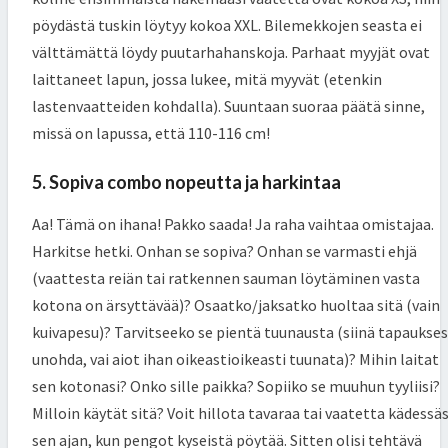
pöydästä tuskin löytyy kokoa XXL. Bilemekkojen seasta ei
välttämättä löydy puutarhahanskoja. Parhaat myyjät ovat
laittaneet lapun, jossa lukee, mitä myyvät (etenkin
lastenvaatteiden kohdalla). Suuntaan suoraa päätä sinne,
missä on lapussa, että 110-116 cm!
5. Sopiva combo nopeutta ja harkintaa
Aa! Tämä on ihana! Pakko saada! Ja raha vaihtaa omistajaa.
Harkitse hetki. Onhan se sopiva? Onhan se varmasti ehjä
(vaattesta reiän tai ratkennen sauman löytäminen vasta
kotona on ärsyttävää)? Osaatko/jaksatko huoltaa sitä (vain
kuivapesu)? Tarvitseeko se pientä tuunausta (siinä tapaukse
unohda, vai aiot ihan oikeastioikeasti tuunata)? Mihin laitat
sen kotonasi? Onko sille paikka? Sopiiko se muuhun tyyliisi?
Milloin käytät sitä? Voit hillota tavaraa tai vaatetta kädessäs
sen ajan, kun pengot kyseistä pöytää. Sitten olisi tehtävä