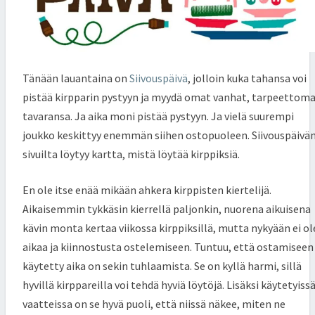
Tänään lauantaina on
Siivouspäivä
, jolloin kuka tahansa voi
pistää kirpparin pystyyn ja myydä omat vanhat, tarpeettom
tavaransa. Ja aika moni pistää pystyyn. Ja vielä suurempi
joukko keskittyy enemmän siihen ostopuoleen. Siivouspäivä
sivuilta löytyy kartta, mistä löytää kirppiksiä.
En ole itse enää mikään ahkera kirppisten kiertelijä.
Aikaisemmin tykkäsin kierrellä paljonkin, nuorena aikuisena
kävin monta kertaa viikossa kirppiksillä, mutta nykyään ei ol
aikaa ja kiinnostusta ostelemiseen. Tuntuu, että ostamiseen
käytetty aika on sekin tuhlaamista. Se on kyllä harmi, sillä
hyvillä kirppareilla voi tehdä hyviä löytöjä. Lisäksi käytetyiss
vaatteissa on se hyvä puoli, että niissä näkee, miten ne