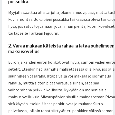
pussukka.
Myyjällä saattaa olla tarjolla jokunen muovipussi, mutta tus
kovin montaa. Joku pieni pussukka tai kassissa oleva tasku o
hyvä, jos satut löytämään jotain ihan pientä, kuten korvikset
tai lapselle Tärkeän Figuurin.
2. Varaa mukaan käteistä rahaa ja lataa puhelimeen
maksusovellus
Euron ja kahden euron kolikot ovat hyviä, samoin viiden euro
setelit. Etenkin heti aamulla maksettaessa olisi kiva, jos olis
suunnilleen tasaraha. Iltapäivällä voi maksaa jo isommalla
rahalla, mutta sitten pitää varautua siihen, että saa
vaihtorahana pelkkiä kolikoita. Nykyään on monenlaisia
maksusovelluksia. Siivouspäivien sivuilla mainostetaan Pivoa
sitä käytän itsekin. Useat pankit ovat jo mukana Siirto-
palvelussa, jolloin rahat siirtyvät eri pankkien välissä saman