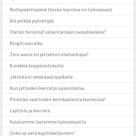
Nollapäästöpäivä (koska nuorissa on tulevaisuus)
Älä pelkää pyöräilijää
Oletko herännyt vähentämään ruokahävikkiä?
Blogin uusi alku
Zero waste eli jätteetön elämäntapa?
8 vinkkiä kirppisostoksille
Jätteitä ei viedä kaatopaikalle
Kun jätteiden kierrätys epäonnistuu
Pitäisikö vaatteiden kemikaaleista huolestua?
Lajittele ja kierrätä
Kulutamme lastemme tulevaisuutta
Onko se vielä käyttökelpoinen?