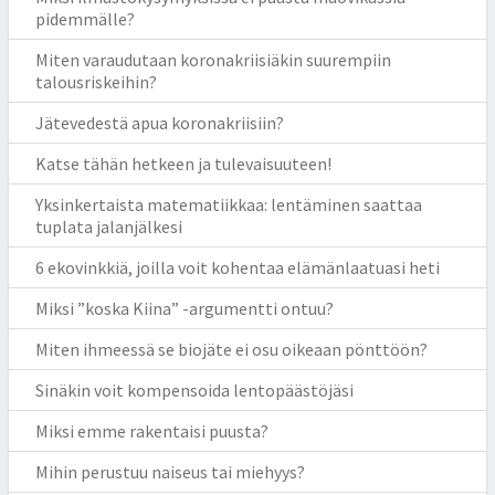
pidemmälle?
Miten varaudutaan koronakriisiäkin suurempiin
talousriskeihin?
Jätevedestä apua koronakriisiin?
Katse tähän hetkeen ja tulevaisuuteen!
Yksinkertaista matematiikkaa: lentäminen saattaa
tuplata jalanjälkesi
6 ekovinkkiä, joilla voit kohentaa elämänlaatuasi heti
Miksi ”koska Kiina” -argumentti ontuu?
Miten ihmeessä se biojäte ei osu oikeaan pönttöön?
Sinäkin voit kompensoida lentopäästöjäsi
Miksi emme rakentaisi puusta?
Mihin perustuu naiseus tai miehyys?