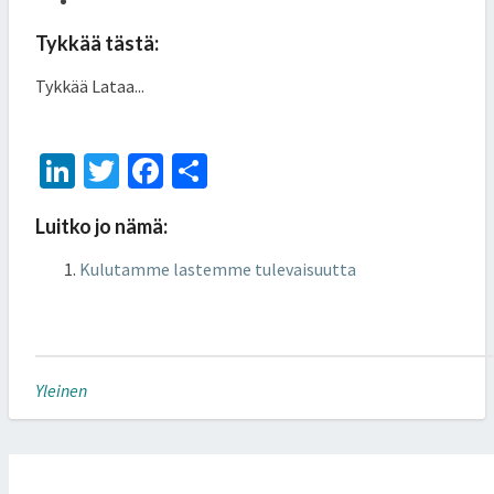
Tykkää tästä:
Tykkää
Lataa...
Li
T
Fa
S
n
wi
ce
h
Luitko jo nämä:
ke
tt
b
ar
dI
er
o
e
Kulutamme lastemme tulevaisuutta
n
o
k
Yleinen