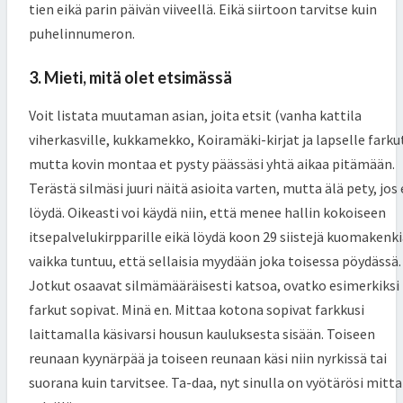
tien eikä parin päivän viiveellä. Eikä siirtoon tarvitse kuin
puhelinnumeron.
3. Mieti, mitä olet etsimässä
Voit listata muutaman asian, joita etsit (vanha kattila
viherkasville, kukkamekko, Koiramäki-kirjat ja lapselle farkut
mutta kovin montaa et pysty päässäsi yhtä aikaa pitämään.
Terästä silmäsi juuri näitä asioita varten, mutta älä pety, jos 
löydä. Oikeasti voi käydä niin, että menee hallin kokoiseen
itsepalvelukirpparille eikä löydä koon 29 siistejä kuomakenki
vaikka tuntuu, että sellaisia myydään joka toisessa pöydässä.
Jotkut osaavat silmämääräisesti katsoa, ovatko esimerkiksi
farkut sopivat. Minä en. Mittaa kotona sopivat farkkusi
laittamalla käsivarsi housun kauluksesta sisään. Toiseen
reunaan kyynärpää ja toiseen reunaan käsi niin nyrkissä tai
suorana kuin tarvitsee. Ta-daa, nyt sinulla on vyötärösi mitta