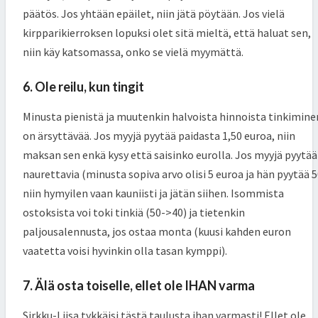
päätös. Jos yhtään epäilet, niin jätä pöytään. Jos vielä
kirpparikierroksen lopuksi olet sitä mieltä, että haluat sen,
niin käy katsomassa, onko se vielä myymättä.
6. Ole reilu, kun tingit
Minusta pienistä ja muutenkin halvoista hinnoista tinkimine
on ärsyttävää. Jos myyjä pyytää paidasta 1,50 euroa, niin
maksan sen enkä kysy että saisinko eurolla. Jos myyjä pyytää
naurettavia (minusta sopiva arvo olisi 5 euroa ja hän pyytää 5
niin hymyilen vaan kauniisti ja jätän siihen. Isommista
ostoksista voi toki tinkiä (50->40) ja tietenkin
paljousalennusta, jos ostaa monta (kuusi kahden euron
vaatetta voisi hyvinkin olla tasan kymppi).
7. Älä osta toiselle, ellet ole IHAN varma
Sirkku-Liisa tykkäisi tästä taulusta ihan varmasti! Ellet ole