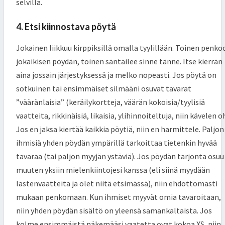
selvillä.
4. Etsi kiinnostava pöytä
Jokainen liikkuu kirppiksillä omalla tyylillään. Toinen penko
jokaikisen pöydän, toinen säntäilee sinne tänne. Itse kierrän
aina jossain järjestyksessä ja melko nopeasti. Jos pöytä on
sotkuinen tai ensimmäiset silmääni osuvat tavarat
”vääränlaisia” (keräilykortteja, väärän kokoisia/tyylisiä
vaatteita, rikkinäisiä, likaisia, ylihinnoiteltuja, niin kävelen oh
Jos en jaksa kiertää kaikkia pöytiä, niin en harmittele. Paljon
ihmisiä yhden pöydän ympärillä tarkoittaa tietenkin hyvää
tavaraa (tai paljon myyjän ystäviä). Jos pöydän tarjonta osuu
muuten yksiin mielenkiintojesi kanssa (eli siinä myydään
lastenvaatteita ja olet niitä etsimässä), niin ehdottomasti
mukaan penkomaan. Kun ihmiset myyvät omia tavaroitaan,
niin yhden pöydän sisältö on yleensä samankaltaista. Jos
kolme ensimmäistä näkemääsi vaatetta ovat kokoa XS, niin