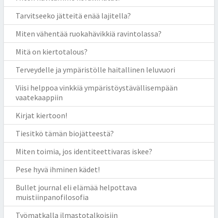
Tarvitseeko jätteitä enää lajitella?
Miten vähentää ruokahävikkiä ravintolassa?
Mitä on kiertotalous?
Terveydelle ja ympäristölle haitallinen leluvuori
Viisi helppoa vinkkiä ympäristöystävällisempään
vaatekaappiin
Kirjat kiertoon!
Tiesitkö tämän biojätteestä?
Miten toimia, jos identiteettivaras iskee?
Pese hyvä ihminen kädet!
Bullet journal eli elämää helpottava
muistiinpanofilosofia
Työmatkalla ilmastotalkoisiin