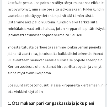
kestävät pesua. Jos paita on säilyttänyt muotonsa eikä ole
nyppyyntynyt, niin ei se tee sitä jatkossakaan. Pikku kundin
vaatekaappia täytyy tietenkin päivittää tämän tästä.
Ostamme aika paljon uutena. Kundi on aika tarkka siitä,
minkälaisia vaatteita haluaa, joten kirppareilla pitäisi käydä
jatkuvasti etsimässä sopivia vermeitä. Seliseli.
Yhdestä tutusta perheestä saamme jonkin verran pieneksi
jääneitä vaatteita, ja toisaalta kaikki äitini tekemät ihanat
villavaatteet menevät eräälle suloiselle pojalle eteenpäin.
Kerran vuodessa olen ottanut kirpparilta pöydän ja vienyt
sinne myytäväksi kelpaava.
Jos suuntaat ostohousut jalassa kirppareita kiertämään, nii
ota vinkkini käyttöön:
1. Ota mukaan pari kangaskassia ja joku pieni