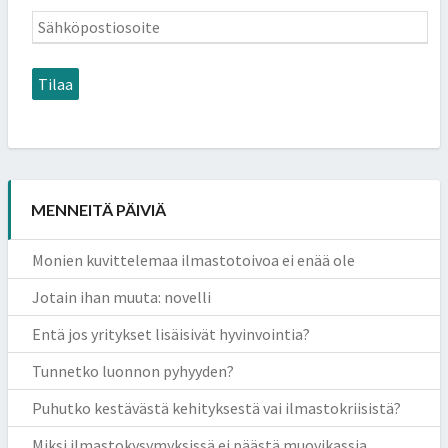
Sähköpostiosoite
Tilaa
MENNEITÄ PÄIVIÄ
Monien kuvittelemaa ilmastotoivoa ei enää ole
Jotain ihan muuta: novelli
Entä jos yritykset lisäisivät hyvinvointia?
Tunnetko luonnon pyhyyden?
Puhutko kestävästä kehityksestä vai ilmastokriisistä?
Miksi ilmastokysymyksissä ei päästä muovikassia