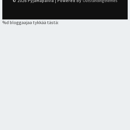
© 2026 Pyjamapäiviä | Powered by
Outstandingthemes
%d
bloggaajaa tykkää tästä: