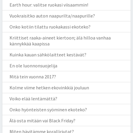
Earth hour: valitse ruokasi viisaammin!
Vuokraisitko auton naapurilta/naapurille?
Onko kotiin tilattu ruokakassi ekoteko?
Kriittiset raaka-aineet kiertoon; älä hilloa vanhaa
kännykkää kaapissa
Kuinka kauan sähkölaitteet kestävät?
En ole luonnonsuojelija
Mitä tein vuonna 2017?
Kolme viime hetken ekovinkkiä jouluun
Voiko elää lentämättä?
Onko hyönteisten syöminen ekoteko?
Älä osta mitään vai Black Friday?
Miten hävitämme koralliriutat?