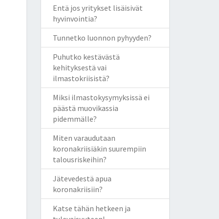
Entä jos yritykset lisäisivät
hyvinvointia?
Tunnetko luonnon pyhyyden?
Puhutko kestävästä
kehityksestä vai
ilmastokriisistä?
Miksi ilmastokysymyksissä ei
päästä muovikassia
pidemmälle?
Miten varaudutaan
koronakriisiäkin suurempiin
talousriskeihin?
Jätevedestä apua
koronakriisiin?
Katse tähän hetkeen ja
tulevaisuuteen!