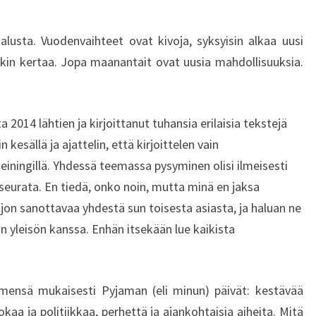
alusta. Vuodenvaihteet ovat kivoja, syksyisin alkaa uusi
akin kertaa. Jopa maanantait ovat uusia mahdollisuuksia.
a 2014 lähtien ja kirjoittanut tuhansia erilaisia tekstejä
 kesällä ja ajattelin, että kirjoittelen vain
einingillä. Yhdessä teemassa pysyminen olisi ilmeisesti
i seurata. En tiedä, onko noin, mutta minä en jaksa
paljon sanottavaa yhdestä sun toisesta asiasta, ja haluan ne
 yleisön kanssa. Enhän itsekään lue kaikista
mensä mukaisesti Pyjaman (eli minun) päivät: kestävää
aa ja politiikkaa, perhettä ja ajankohtaisia aiheita. Mitä