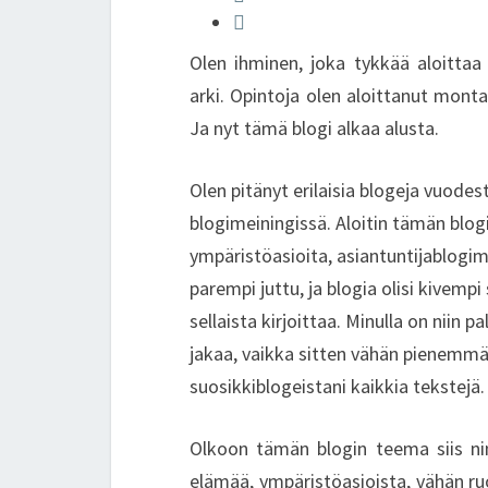
n
o
k
Olen ihminen, joka tykkää aloittaa 
arki. Opintoja olen aloittanut mont
Ja nyt tämä blogi alkaa alusta.
Olen pitänyt erilaisia blogeja vuodest
blogimeiningissä. Aloitin tämän blogin
ympäristöasioita, asiantuntijablogim
parempi juttu, ja blogia olisi kivemp
sellaista kirjoittaa. Minulla on niin 
jakaa, vaikka sitten vähän pienemmän
suosikkiblogeistani kaikkia tekstejä.
Olkoon tämän blogin teema siis ni
elämää, ympäristöasioista, vähän ruok