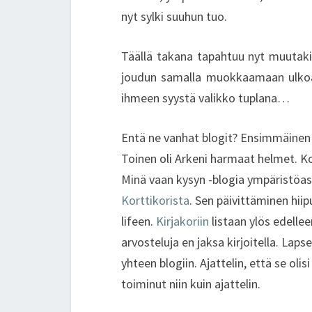
nyt sylki suuhun tuo.
Täällä takana tapahtuu nyt muutakin 
joudun samalla muokkaamaan ulkoasu
ihmeen syystä valikko tuplana…
Entä ne vanhat blogit? Ensimmäinen b
Toinen oli Arkeni harmaat helmet. Ko
Minä vaan kysyn -blogia ympäristöasi
Korttikorista
. Sen päivittäminen hiip
lifeen.
Kirjakoriin
listaan ylös edellee
arvosteluja en jaksa kirjoitella. Laps
yhteen blogiin. Ajattelin, että se oli
toiminut niin kuin ajattelin.