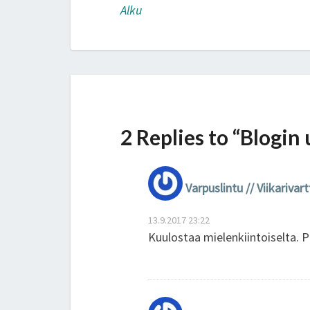
k
Alku
2 Replies to “Blogin 
Varpuslintu // Viikarivart
13.9.2017 23:22
Kuulostaa mielenkiintoiselta. 