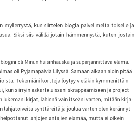
myllerrystä, kun siirtelen blogia palvelimelta toiselle ja
a. Siksi siis välillä jotain hämmennystä, kuten jostain
logini oli Minun huisinhauska ja superjännittävä elämä.
lmas oli Pyjamapäiviä Lilyssä. Samaan aikaan aloin pitää
oista. Tekemiäni kortteja löytyy vieläkin kymmenittäin
ui, kun siirryin askarteluissani skräppäämiseen ja project
n lukemani kirjat, lähinnä vain itseäni varten, mitään kirja-
en lahjatoiveita synttäreitä ja joulua varten olen kerännyt
si helpottanut lahjojen antajien elämää, mutta ei oikein