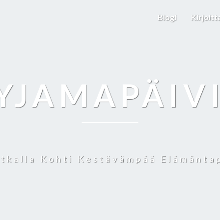
Blogi
Kirjoitt
YJAMAPÄIV
tkalla Kohti Kestävämpää Elämänta