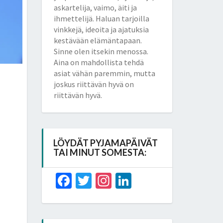
askartelija, vaimo, äiti ja
ihmettelijä. Haluan tarjoilla
vinkkejä, ideoita ja ajatuksia
kestävään elämäntapaan.
Sinne olen itsekin menossa.
Aina on mahdollista tehdä
asiat vähän paremmin, mutta
joskus riittävän hyvä on
riittävän hyvä.
LÖYDÄT PYJAMAPÄIVÄT
TAI MINUT SOMESTA:
Facebook
Twitter
Instagram
LinkedIn