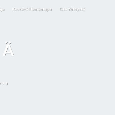
aja
Kestävä Elämäntapa
Ota Yhteyttä
IÄ
paa