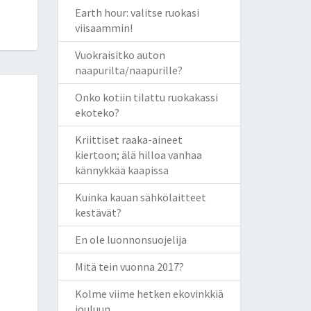
Earth hour: valitse ruokasi
viisaammin!
Vuokraisitko auton
naapurilta/naapurille?
Onko kotiin tilattu ruokakassi
ekoteko?
Kriittiset raaka-aineet
kiertoon; älä hilloa vanhaa
kännykkää kaapissa
Kuinka kauan sähkölaitteet
kestävät?
En ole luonnonsuojelija
Mitä tein vuonna 2017?
Kolme viime hetken ekovinkkiä
jouluun