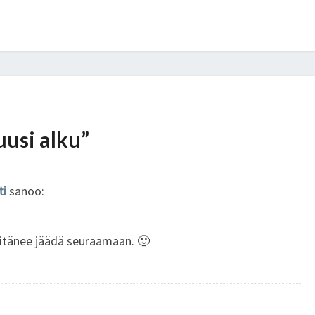
uusi alku”
ti
sanoo:
Pitänee jäädä seuraamaan. 🙂