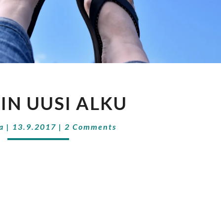
BLOGIN
IN UUSI ALKU
UUSI
ALKU
Comments
a
|
13.9.2017
|
2 Comments