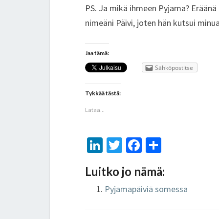
PS. Ja mikä ihmeen Pyjama? Eräänä 
nimeäni Päivi, joten hän kutsui minua 
Jaa tämä:
Sähköpostitse
Tykkää tästä:
Lataa...
Li
T
Fa
S
n
wi
ce
h
Luitko jo nämä:
ke
tt
b
ar
dI
er
o
e
Pyjamapäiviä somessa
n
o