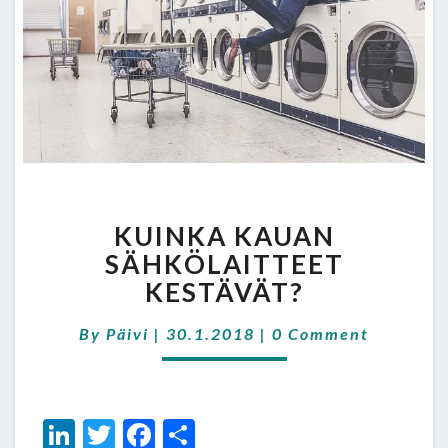
KUINKA
KUINKA KAUAN
KAUAN
SÄHKÖLAITTEET
SÄHKÖLAITTEET
KESTÄVÄT?
KESTÄVÄT?
Comments
By
Päivi
|
30.1.2018
|
0 Comment
Li
T
Fa
S