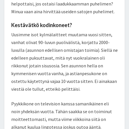
helpottaisi, jos ostaisi laadukkaamman puhelimen?
Minua vaan aina hirvittää useiden satojen puhelimet.
Kestävätkö kodinkoneet?
Uusimme isot kylmälaitteet muutama vuosi sitten,
vanhat olivat 90-luvun puolivälistä, korjattu 2000-
luvulla (asunnon edellisen omistajan toimia). Siellä ne
edelleen puksuttavat, mitä nyt vuokralainen oli
rikkonut jotain sisusosia. Sen asunnon hella on
kymmenisen vuotta vanha, ja astianpesukone on
ostettu käytettynä vajaa 10 vuotta sitten. Ei ainakaan
viestiä ole tullut, etteikö pelittäisi.
Pyykkikone on television kanssa samanikäinen eli
noin yhdeksän vuotta. Tähän saakka se on toiminut
moitteettomasti, mutta viime viikkoina siitä on
alkanut kuulua lingotessa joskus outoa ääntä.