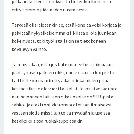
pitkään laitteet toimivat. Ja tietenkin iloinen, en
erityisemmin pidä niiden uusimisesta.
Tärkeää olisi tietenkin se, että koneita voisi korjata ja
päivittää nykyaikaisemmaksi. Niistä ei ole juurikaan
kokemusta, toki työlistalla on se tietokoneen
kovalevyn vaihto.
Ja muistakaa, että jos laite menee heti takuuajan
päättymisen jälkeen rikki, niin voi vaatia korjausta.
Laitteille on määritelty aika, minkä niiden pitää
kestää eikä se ole vuosi tai kaksi. Ja jos ei voi korjata,
niin hajonneen laitteen oikea osoite on SER-piste;
sähkö- ja elektroniikkaromua otetaan ilmaiseksi
vastaan siellä missä laitteita myydään ja useissa
keskikokoisissa ruokakaupoissakin.