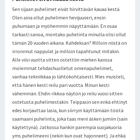
Sen sijaan puhelimet eivät hirvittävän kauaa kestä.
Olen aina ollut puhelimen hevijuuseri, ensin
puhumaan ja myöhemmin näpyttämään. En osaa
tarkasti sanoa, montako puhelinta minulla olisi ollut
tämän 20 vuoden aikana. Kahdeksan? Milloin niistä on
irronnnut nappulat ja milloin tapahtunut mitäkin.
Alle viisi vuotta sitten ostettiin miehen kanssa
molemmat tehdashuolletut omenapuhelimet,
vanhaa tekniikkaa jo lähtökohtaisesti. Mies muisteli,
että hänen kesti reilu pari vuotta. Minun kesti
vähemmän. Ehdin rikkoa näytön jo reilu vuosi sitten
ostetusta puhelimestakin. Teippasin sen enkä ehtinyt
edes korjauttaa lasia, kun siirryin käyttämään töistä
saamaani puhelinta, joka taas meni äsken jumiin (sain
käytettynä). Jatkossa hankin parempia suojakuoria
yms puhelimeeni (nekin kun ovat hajonneet). Ja ehkä