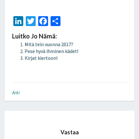
Li
T
Fa
S
n
wi
ce
h
Luitko Jo Nämä:
ke
tt
b
ar
Mitä tein vuonna 2017?
dI
er
o
e
Pese hyvä ihminen kädet!
n
o
Kirjat kiertoon!
k
Arki
Vastaa