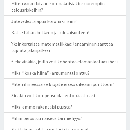
Miten varaudutaan koronakriisiäkin suurempiin
talousriskeihin?
Jätevedestä apua koronakriisiin?
Katse tähän hetkeen ja tulevaisuuteen!
Yksinkertaista matematiikkaa: lentäminen saattaa
tuplata jalanjälkesi
6 ekovinkkiä, joilla voit kohentaa elämänlaatuasi heti
Miksi ”koska Kiina” -argumentti ontuu?
Miten ihmeessä se biojäte ei osu oikeaan pönttöön?
Sinäkin voit kompensoida lentopäästöjäsi
Miksi emme rakentaisi puusta?
Mihin perustuu naiseus tai miehyys?
Earth hour: valitse ruokasi viisaammin!