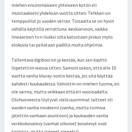
miehen ensimmäiseen yhteiseen kotiin eli
muistaakseni yhdeksän vuotta sitten. Telkkari on
temppuillut jo vuoden verran. Toisaalta se on hyvin
vähällä käytöllä verrattuna keskiarvoon, vaikka
lineaarisen tv:n lisäksi siitä katsotaan joskus myös
elokuvia tai peilataan pädiltä muita ohjelmia.
Tallentava digiboxi on ja kestää, kun sen käyttö
lopetettiin vuosia sitten. Samoin uskon, että alle 10
vuotta vanha bluray-soitin kestää, jos sitä käyttää
kahdesti kuukaudessa. Vahvistin on miehen tuoma, en
ole varma, mutta veikkaan että eri vuosisadalta.
Olohuoneesta löytyvät vielä uusimmat laitteet eli
vuoden vanha modeemi (vanha, mutta toimiva
jätettiin vanhaan asuntoon) ja kuukauden vanha
verkkokovalevy (vanhat ulkoiset kovalevyt ovat
toimivia, mutta jääneet pieneksi).