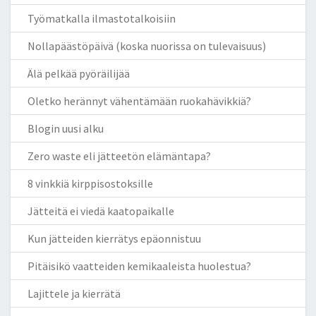
Työmatkalla ilmastotalkoisiin
Nollapäästöpäivä (koska nuorissa on tulevaisuus)
Älä pelkää pyöräilijää
Oletko herännyt vähentämään ruokahävikkiä?
Blogin uusi alku
Zero waste eli jätteetön elämäntapa?
8 vinkkiä kirppisostoksille
Jätteitä ei viedä kaatopaikalle
Kun jätteiden kierrätys epäonnistuu
Pitäisikö vaatteiden kemikaaleista huolestua?
Lajittele ja kierrätä