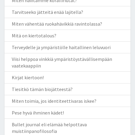
Miten hävitämme koralliriutat?
Tarvitseeko jätteitä enää lajitella?
Miten vähentää ruokahävikkiä ravintolassa?
Mitä on kiertotalous?
Terveydelle ja ympäristölle haitallinen leluvuori
Viisi helppoa vinkkiä ympäristöystävällisempään
vaatekaappiin
Kirjat kiertoon!
Tiesitkö tämän biojätteestä?
Miten toimia, jos identiteettivaras iskee?
Pese hyvä ihminen kädet!
Bullet journal eli elämää helpottava
muistiinpanofilosofia