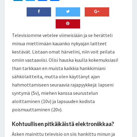
n
wi
ce
h
ke
tt
b
ar
dI
er
o
e
n
o
Televisiomme vetelee viimeisiään ja se herätteli
k
minua miettimään kauanko nykyajan laitteet
kestävät. Listaan omat härvelini, niin voit peilata
omiin vastaaviisi. Olisi hauska kuulla kokemuksiasi!
Ihan tarkkaan en muista kaikkia hankkimiani
sähkölaitteita, mutta olen käyttänyt ajan
hahmottamiseen seuraavia rajapyykkejä: lapseni
syntymä (5v), miehen kanssa seurustelun
aloittaminen (10v) ja lapsuuden kodista
poismuuttaminen (20v).
Kohtuullisen pitkäikäistä elektroniikkaa?
Äsken mainittu televisio on siis hankittu minun ja