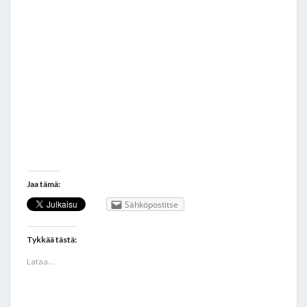
Jaa tämä:
Sähköpostitse
Tykkää tästä:
Lataa...