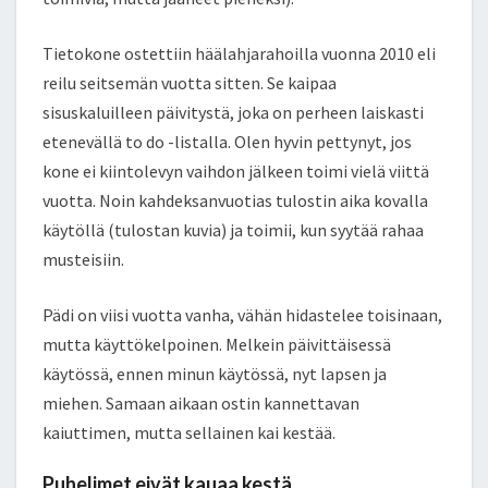
Tietokone ostettiin häälahjarahoilla vuonna 2010 eli
reilu seitsemän vuotta sitten. Se kaipaa
sisuskaluilleen päivitystä, joka on perheen laiskasti
etenevällä to do -listalla. Olen hyvin pettynyt, jos
kone ei kiintolevyn vaihdon jälkeen toimi vielä viittä
vuotta. Noin kahdeksanvuotias tulostin aika kovalla
käytöllä (tulostan kuvia) ja toimii, kun syytää rahaa
musteisiin.
Pädi on viisi vuotta vanha, vähän hidastelee toisinaan,
mutta käyttökelpoinen. Melkein päivittäisessä
käytössä, ennen minun käytössä, nyt lapsen ja
miehen. Samaan aikaan ostin kannettavan
kaiuttimen, mutta sellainen kai kestää.
Puhelimet eivät kauaa kestä