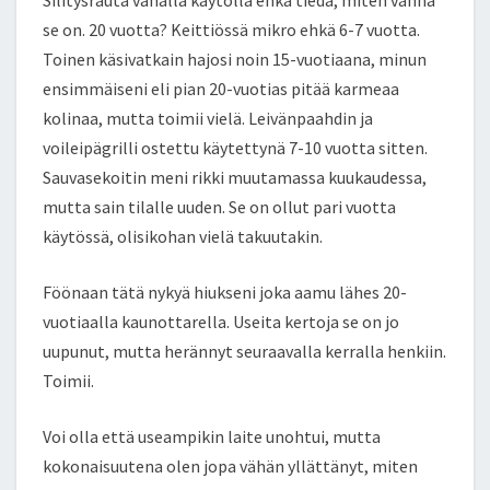
Silitysrauta vähällä käytöllä enkä tiedä, miten vanha
se on. 20 vuotta? Keittiössä mikro ehkä 6-7 vuotta.
Toinen käsivatkain hajosi noin 15-vuotiaana, minun
ensimmäiseni eli pian 20-vuotias pitää karmeaa
kolinaa, mutta toimii vielä. Leivänpaahdin ja
voileipägrilli ostettu käytettynä 7-10 vuotta sitten.
Sauvasekoitin meni rikki muutamassa kuukaudessa,
mutta sain tilalle uuden. Se on ollut pari vuotta
käytössä, olisikohan vielä takuutakin.
Föönaan tätä nykyä hiukseni joka aamu lähes 20-
vuotiaalla kaunottarella. Useita kertoja se on jo
uupunut, mutta herännyt seuraavalla kerralla henkiin.
Toimii.
Voi olla että useampikin laite unohtui, mutta
kokonaisuutena olen jopa vähän yllättänyt, miten