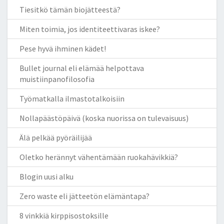
Tiesitkö tämän biojätteestä?
Miten toimia, jos identiteettivaras iskee?
Pese hyvä ihminen kädet!
Bullet journal eli elämää helpottava
muistiinpanofilosofia
Työmatkalla ilmastotalkoisiin
Nollapäästöpäivä (koska nuorissa on tulevaisuus)
Älä pelkää pyöräilijää
Oletko herännyt vähentämään ruokahävikkiä?
Blogin uusi alku
Zero waste eli jätteetön elämäntapa?
8 vinkkiä kirppisostoksille