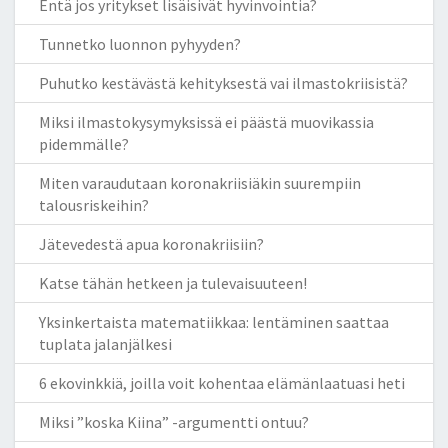
Entä jos yritykset lisäisivät hyvinvointia?
Tunnetko luonnon pyhyyden?
Puhutko kestävästä kehityksestä vai ilmastokriisistä?
Miksi ilmastokysymyksissä ei päästä muovikassia
pidemmälle?
Miten varaudutaan koronakriisiäkin suurempiin
talousriskeihin?
Jätevedestä apua koronakriisiin?
Katse tähän hetkeen ja tulevaisuuteen!
Yksinkertaista matematiikkaa: lentäminen saattaa
tuplata jalanjälkesi
6 ekovinkkiä, joilla voit kohentaa elämänlaatuasi heti
Miksi ”koska Kiina” -argumentti ontuu?