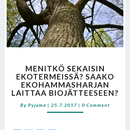
MENITKÖ
MENITKÖ SEKAISIN
SEKAISIN
EKOTERMEISSÄ?
EKOTERMEISSÄ? SAAKO
SAAKO
EKOHAMMASHARJAN
EKOHAMMASHARJAN
LAITTAA BIOJÄTTEESEEN?
LAITTAA
BIOJÄTTEESEEN?
Comments
By
Pyjama
|
25.7.2017
|
0 Comment