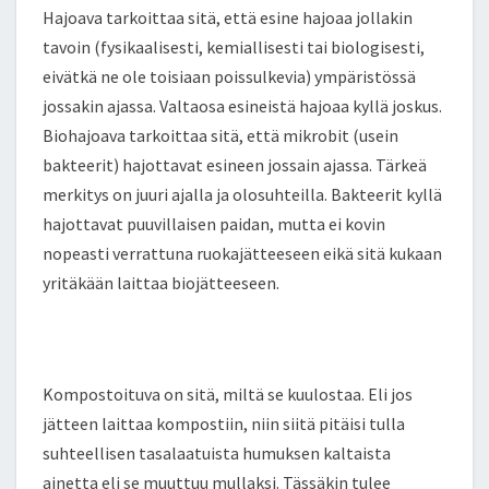
Hajoava tarkoittaa sitä, että esine hajoaa jollakin
tavoin (fysikaalisesti, kemiallisesti tai biologisesti,
eivätkä ne ole toisiaan poissulkevia) ympäristössä
jossakin ajassa. Valtaosa esineistä hajoaa kyllä joskus.
Biohajoava tarkoittaa sitä, että mikrobit (usein
bakteerit) hajottavat esineen jossain ajassa. Tärkeä
merkitys on juuri ajalla ja olosuhteilla. Bakteerit kyllä
hajottavat puuvillaisen paidan, mutta ei kovin
nopeasti verrattuna ruokajätteeseen eikä sitä kukaan
yritäkään laittaa biojätteeseen.
Kompostoituva on sitä, miltä se kuulostaa. Eli jos
jätteen laittaa kompostiin, niin siitä pitäisi tulla
suhteellisen tasalaatuista humuksen kaltaista
ainetta eli se muuttuu mullaksi. Tässäkin tulee