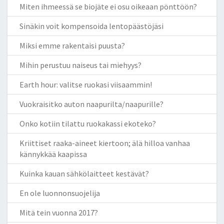
Miten ihmeessä se biojäte ei osu oikeaan pönttöön?
Sinäkin voit kompensoida lentopäästöjäsi
Miksi emme rakentaisi puusta?
Mihin perustuu naiseus tai miehyys?
Earth hour: valitse ruokasi viisaammin!
Vuokraisitko auton naapurilta/naapurille?
Onko kotiin tilattu ruokakassi ekoteko?
Kriittiset raaka-aineet kiertoon; älä hilloa vanhaa
kännykkää kaapissa
Kuinka kauan sähkölaitteet kestävät?
En ole luonnonsuojelija
Mitä tein vuonna 2017?