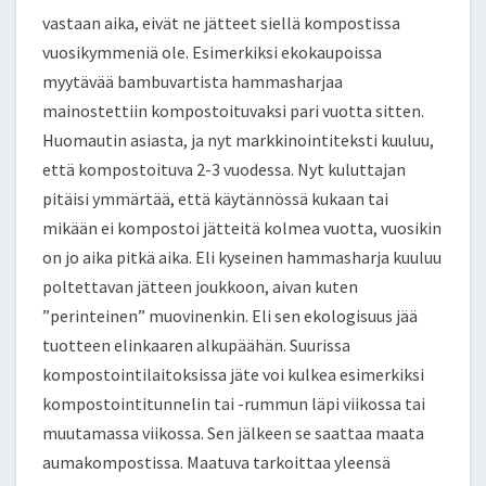
vastaan aika, eivät ne jätteet siellä kompostissa
vuosikymmeniä ole. Esimerkiksi ekokaupoissa
myytävää bambuvartista hammasharjaa
mainostettiin kompostoituvaksi pari vuotta sitten.
Huomautin asiasta, ja nyt markkinointiteksti kuuluu,
että kompostoituva 2-3 vuodessa. Nyt kuluttajan
pitäisi ymmärtää, että käytännössä kukaan tai
mikään ei kompostoi jätteitä kolmea vuotta, vuosikin
on jo aika pitkä aika. Eli kyseinen hammasharja kuuluu
poltettavan jätteen joukkoon, aivan kuten
”perinteinen” muovinenkin. Eli sen ekologisuus jää
tuotteen elinkaaren alkupäähän. Suurissa
kompostointilaitoksissa jäte voi kulkea esimerkiksi
kompostointitunnelin tai -rummun läpi viikossa tai
muutamassa viikossa. Sen jälkeen se saattaa maata
aumakompostissa. Maatuva tarkoittaa yleensä