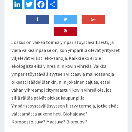
Li
T
Fa
S
n
wi
ce
h
ke
tt
b
ar
dI
er
o
e
n
o
Joskus on vaikea toimia ympäristöystävällisesti, ja
k
vielä vaikeampaa se on, kun ympärillä olevat yritykset
viljelevät villisti eko-sanoja. Kaikki eko ei ole
ekologista eikä vihreä niin kovin vihreää. Vaikka
ympäristöystävällisyyteen viittaavia mainossanoja
oikeasti säädelläänkin, niin jokainen tajuaa, ettei
vähän vihreämpi citymaasturi kovin vihreä ole, jos
sillä rällää päivät pitkät kaupungilla.
Ympäristöystävällisyyteen liittyy termejä, jotka eivät
välttämättä aukene heti. Biohajoava?
Kompostoituva? Maatuva? Biomuovi?