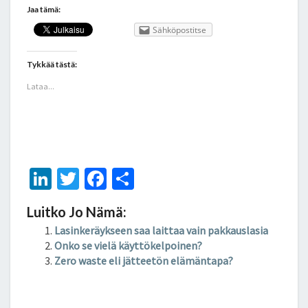
Jaa tämä:
Sähköpostitse
Tykkää tästä:
Lataa...
Li
T
Fa
S
n
wi
ce
h
Luitko Jo Nämä:
ke
tt
b
ar
Lasinkeräykseen saa laittaa vain pakkauslasia
dI
er
o
e
Onko se vielä käyttökelpoinen?
n
o
Zero waste eli jätteetön elämäntapa?
k