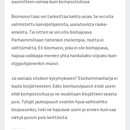
suunnilleen samaa kuin kompostoituva.
Biomuovi taas voi tarkoittaa kahta asiaa. Se voi olla
valmistettu kasvipohjaisista, uusiutuvista raaka-
aineista. Tai sitten se voi olla biohajoava.
Parhaimmillaan tietenkin molempia, mutta ei
välttämättä. Eli biomuovi, joka ei ole biohajoava,
hajoaa vaikkapa mereen yhtä hankalaksi silpuksi kuin
öljypohjainenkin muovi.
Ja vastaus otsikon kysymykseen? Ekohammasharja ei
kuulu biojätteeseen. Edes biomuovipussit eivät usein
ehdi kompostoitua ja ne noukitaan biojätteen seasta
pois. Tyhjät jauhopussit ovatkin hyvä vaihtoehto
biopusseiksi, toki ne hajoavat usein jo ennen kuin saa
vietyä pussin pois keittiöstä.