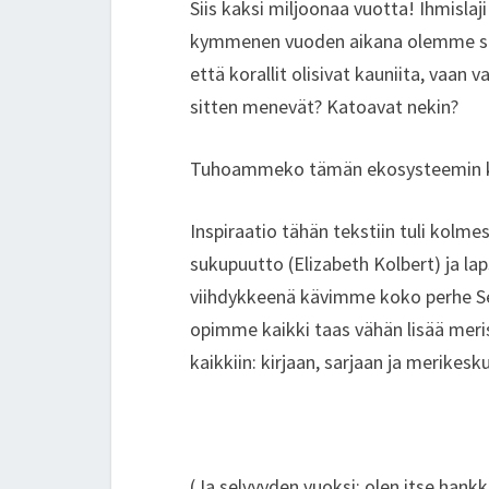
Siis kaksi miljoonaa vuotta! Ihmisla
kymmenen vuoden aikana olemme saan
että korallit olisivat kauniita, vaan v
sitten menevät? Katoavat nekin?
Tuhoammeko tämän ekosysteemin 
Inspiraatio tähän tekstiin tuli kolme
sukupuutto (Elizabeth Kolbert) ja la
viihdykkeenä kävimme koko perhe Sea
opimme kaikki taas vähän lisää meris
kaikkiin: kirjaan, sarjaan ja merikesku
(Ja selvyyden vuoksi: olen itse hankki