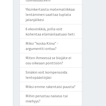
tulevaisuuteen!
Yksinkertaista matematiikkaa:
lentäminen saattaa tuplata
jalanjälkesi
6 ekovinkkiä, joilla voit
kohentaa elämänlaatuasi heti
Miksi ”koska Kiina” -
argumentti ontuu?
Miten ihmeessä se biojäte ei
osu oikeaan pönttöön?
Sinäkin voit kompensoida
lentopäästöjäsi
Miksi emme rakentaisi puusta?
Mihin perustuu naiseus tai
miehyys?