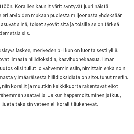
ttöön. Korallien kauniit värit syntyvät juuri näistä
ee eri arvioiden mukaan puolesta miljoonasta yhdeksään
 asuvat siinä, toiset syövät sitä ja toisille se on tärkeä
demetsiä siis.
isyys laskee, meriveden pH kun on luontaisesti yli 8.
vat ilmasta hiilidioksidia, kasvihuonekaasua. Ilman
os olisi tullut jo vahvemmin esiin, nimittäin ehkä noin
a ylimääräisestä hiilidioksidista on sitoutunut meriin.
niin korallit ja muutkin kalkkikuorta rakentavat eliöt
 vähemmän saatavilla. Ja kun happamoituminen jatkuu,
liueta takaisin veteen eli korallit liukenevat.