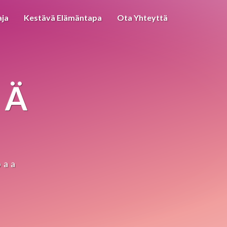
aja
Kestävä Elämäntapa
Ota Yhteyttä
IÄ
paa