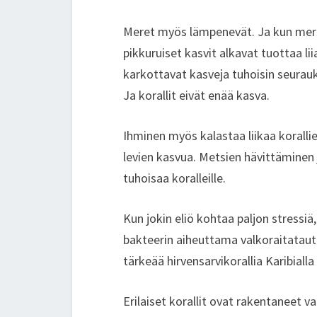
Meret myös lämpenevät. Ja kun merive
pikkuruiset kasvit alkavat tuottaa liia
karkottavat kasveja tuhoisin seurauk
Ja korallit eivät enää kasva.
Ihminen myös kalastaa liikaa korallien
levien kasvua. Metsien hävittäminen 
tuhoisaa koralleille.
Kun jokin eliö kohtaa paljon stressiä,
bakteerin aiheuttama valkoraitatau
tärkeää hirvensarvikorallia Karibiall
Erilaiset korallit ovat rakentaneet va