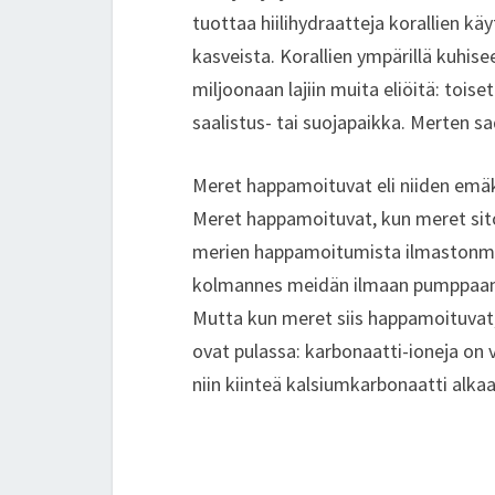
tuottaa hiilihydraatteja korallien käy
kasveista. Korallien ympärillä kuhis
miljoonaan lajiin muita eliöitä: toiset
saalistus- tai suojapaikka. Merten sa
Meret happamoituvat eli niiden emäks
Meret happamoituvat, kun meret sito
merien happamoitumista ilmastonmuut
kolmannes meidän ilmaan pumppaamast
Mutta kun meret siis happamoituvat, 
ovat pulassa: karbonaatti-ioneja on
niin kiinteä kalsiumkarbonaatti alkaa 