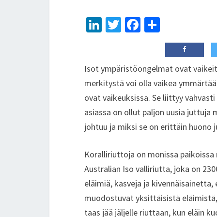
Li
T
Fa
S
n
wi
ce
h
ke
tt
b
ar
dI
er
o
e
Isot ympäristöongelmat ovat vaikei
n
o
merkitystä voi olla vaikea ymmärtää. Et
ovat vaikeuksissa. Se liittyy vahvas
k
asiassa on ollut paljon uusia juttuj
johtuu ja miksi se on erittäin huono j
Koralliriuttoja on monissa paikoissa
Australian Iso valliriutta, joka on 23
eläimiä, kasveja ja kivennäisainetta
muodostuvat yksittäisistä eläimistä,
taas jää jäljelle riuttaan, kun eläin k