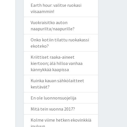
Earth hour: valitse ruokasi
viisaammin!
Vuokraisitko auton
naapurilta/naapurille?
Onko kotiin tilattu ruokakassi
ekoteko?
Kriittiset raaka-aineet
kiertoon; älä hilloa vanhaa
kännykkää kaapissa
Kuinka kauan sähkölaitteet
kestävät?
En ole luonnonsuojelija
Mitä tein vuonna 2017?
Kolme viime hetken ekovinkkiä
jouluun