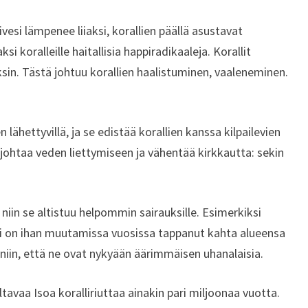
si lämpenee liiaksi, korallien päällä asustavat
ksi koralleille haitallisia happiradikaaleja. Korallit
sin. Tästä johtuu korallien haalistuminen, vaaleneminen.
 lähettyvillä, ja se edistää korallien kanssa kilpailevien
johtaa veden liettymiseen ja vähentää kirkkautta: sekin
 niin se altistuu helpommin sairauksille. Esimerkiksi
ti on ihan muutamissa vuosissa tappanut kahta alueensa
a niin, että ne ovat nykyään äärimmäisen uhanalaisia.
ltavaa Isoa koralliriuttaa ainakin pari miljoonaa vuotta.