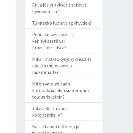
Entä jos yritykset lisäisivät
hyvinvointia?
Tunnetko luonnon pyhyyden?
Puhutko kestävästä
kehityksestä vai
ilmastokriisistä?
Miksi ilmastokysymyksissä ei
päästä muovikassia
pidemmälle?
Miten varaudutaan
koronakriisiäkin suurempiin
talousriskeihin?
Jätevedestä apua
koronakriisiin?
Katse tähän hetkeen ja