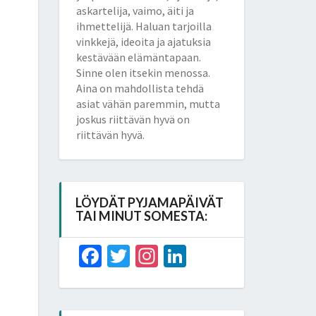
askartelija, vaimo, äiti ja
ihmettelijä. Haluan tarjoilla
vinkkejä, ideoita ja ajatuksia
kestävään elämäntapaan.
Sinne olen itsekin menossa.
Aina on mahdollista tehdä
asiat vähän paremmin, mutta
joskus riittävän hyvä on
riittävän hyvä.
LÖYDÄT PYJAMAPÄIVÄT
TAI MINUT SOMESTA:
Facebook
Twitter
Instagram
LinkedIn