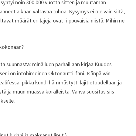
ji syntyi noin 300 000 vuotta sitten ja muutaman
eet aikaan valtavaa tuhoa. Kysymys ei ole vain siitä,
altavat määrät eri lajeja ovat riippuvaisia niistä. Mihin ne
kokonaan?
sta suunnasta: minä luen parhaillaan kirjaa Kuudes
pseni on intohimoinen Oktonautti-fani. Isänpäivän
lifessa: pikku kundi hämmästytti lajitietoudellaan ja
tä ja muun muassa koralleista. Vahva suositus siis
kselle.
nut kirjani ja maksanut liput.)