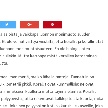
ta asioista ja vaikkapa luonnon monimuotoisuuden
 ole voinut välttyä viestiltä, että korallit ja koralliriutat
ti luonnon monimuotoisuuteen. En ole biologi, joten
a minullekin. Mutta kerronpa mistä korallien katoaminen
uttu.
 maailman meriä, melko lähellä rantoja. Tunnetuin on
00 kilometriä pitkä. Korallit ovat kummallisia: ne ovat
, enimmäkseen kuolleita mutta täynnä elämää. Korallit
 polyypeistä, jotka rakentavat kalkkipitoista kuorta, mikä
uolee. Jokainen polyyppi on koti pikkuruisille kasveille, joka