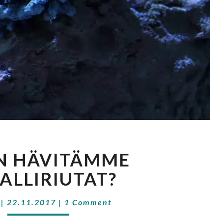
MITEN
N HÄVITÄMME
HÄVITÄMME
KORALLIRIUTAT?
ALLIRIUTAT?
Comments
|
22.11.2017
|
1 Comment