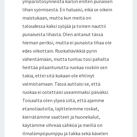
ympäristösynneistä kärsin eniten punaisen
lihan syömisestä. En haluaisi, eikä se oikein
maistukaan, mutta kun meitä on
taloudessa kaksi syöjää ja toinen nauttii
punaisesta lihasta. Olen antanut tässä
hieman periksi, mutta ei punaista lihaa ole
edes viikottain. Ruokahävikkiä pyrin
vähentämään, mutta tuntuu tosi pahalta
heittää pilaantunutta ruokaa roskiin sen
takia, ettei sitä kukaan ole ehtinyt
valmistamaan. Tässä auttaisi se, että
ruokaa ei ostettaisi useammaksi päiväksi.
Toisaalta olen ylpeä siitä, että ajamme
etanoliautolla, lajittelemme roskat,
kierrätämme vaatteet ja huonekalut,
käytämme vihreää sähköä ja meillä on
ilmalämpöpumppu ja takka sekä kävelen