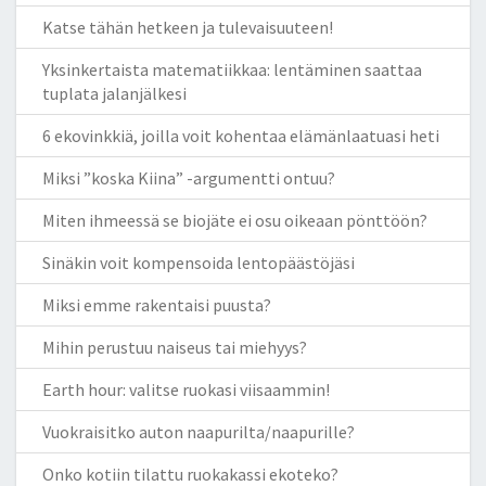
Katse tähän hetkeen ja tulevaisuuteen!
Yksinkertaista matematiikkaa: lentäminen saattaa
tuplata jalanjälkesi
6 ekovinkkiä, joilla voit kohentaa elämänlaatuasi heti
Miksi ”koska Kiina” -argumentti ontuu?
Miten ihmeessä se biojäte ei osu oikeaan pönttöön?
Sinäkin voit kompensoida lentopäästöjäsi
Miksi emme rakentaisi puusta?
Mihin perustuu naiseus tai miehyys?
Earth hour: valitse ruokasi viisaammin!
Vuokraisitko auton naapurilta/naapurille?
Onko kotiin tilattu ruokakassi ekoteko?