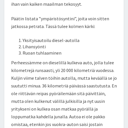
ihan vain kaiken maailman tekosyyt.
Päätin listata ”ympäristösyntini”, joita voin sitten
jatkossa petrata. Tässä tulee kolmen kärki:
Yksityisautoilu diesel-autolla
Lihansyönti
Ruoan tuhlaaminen
Perheessämme on dieselillä kulkeva auto, jolla tulee
kilometrejä runsaasti, yli 20 000 kilometriä vuodessa.
Kuljin viime talven töihin autolla, mutta keväällä se jo
suututti minua. 36 kilometriä päivässä saastutusta. En
ole riittävän reipas pyöräilemään sitä päivittäin,
mutta olen kulkenut välillä julkisilla ja nyt uusin
yritykseni on kulkea osan matkaa pyörällä ja
loppumatka kahdella junalla. Autoa ei ole pakko
omistaa, etenkin jos vuokra-auton saisi jostain