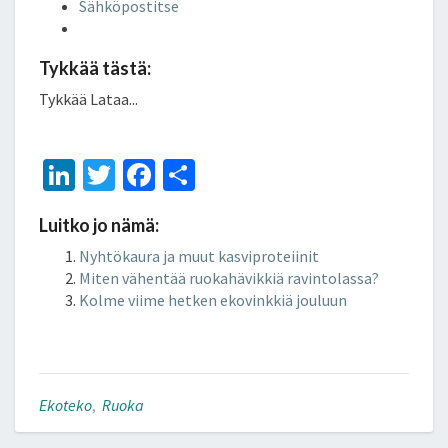
Sähköpostitse
Tykkää tästä:
Tykkää
Lataa...
Li
T
Fa
S
n
wi
ce
h
Luitko jo nämä:
ke
tt
b
ar
Nyhtökaura ja muut kasviproteiinit
dI
er
o
e
Miten vähentää ruokahävikkiä ravintolassa?
n
o
Kolme viime hetken ekovinkkiä jouluun
k
Ekoteko
,
Ruoka