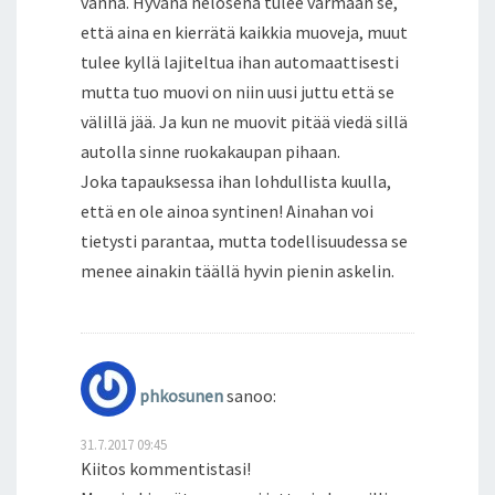
vanha. Hyvänä nelosena tulee varmaan se,
että aina en kierrätä kaikkia muoveja, muut
tulee kyllä lajiteltua ihan automaattisesti
mutta tuo muovi on niin uusi juttu että se
välillä jää. Ja kun ne muovit pitää viedä sillä
autolla sinne ruokakaupan pihaan.
Joka tapauksessa ihan lohdullista kuulla,
että en ole ainoa syntinen! Ainahan voi
tietysti parantaa, mutta todellisuudessa se
menee ainakin täällä hyvin pienin askelin.
phkosunen
sanoo:
31.7.2017 09:45
Kiitos kommentistasi!