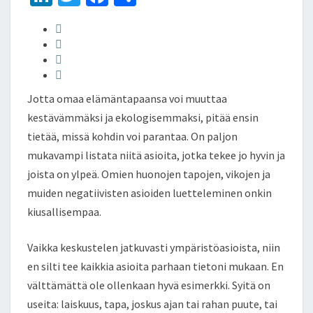
S
n
wi
ce
h
S
T
ke
tt
b
ar
Ö
dI
er
o
e
S
Y
n
o
N
Jotta omaa elämäntapaansa voi muuttaa
k
T
kestävämmäksi ja ekologisemmaksi, pitää ensin
I
tietää, missä kohdin voi parantaa. On paljon
N
I
mukavampi listata niitä asioita, jotka tekee jo hyvin ja
joista on ylpeä. Omien huonojen tapojen, vikojen ja
muiden negatiivisten asioiden luetteleminen onkin
kiusallisempaa.
Vaikka keskustelen jatkuvasti ympäristöasioista, niin
en silti tee kaikkia asioita parhaan tietoni mukaan. En
välttämättä ole ollenkaan hyvä esimerkki. Syitä on
useita: laiskuus, tapa, joskus ajan tai rahan puute, tai