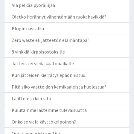
Älä pelkää pyöräilijää
Oletko herännyt vähentämään ruokahävikkiä?
Blogin uusi alku
Zero waste eli jätteetön elämäntapa?
8 vinkkiä kirppisostoksille
Jätteitä ei viedä kaatopaikalle
Kun jätteiden kierrätys epäonnistuu
Pitäisikö vaatteiden kemikaaleista huolestua?
Lajittele ja kierrätä
Kulutamme lastemme tulevaisuutta
Onko se vielä käyttökelpoinen?
Omat ympäristösyntini