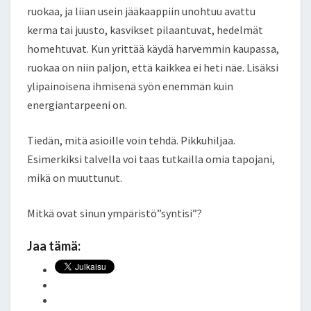
ruokaa, ja liian usein jääkaappiin unohtuu avattu
kerma tai juusto, kasvikset pilaantuvat, hedelmät
homehtuvat. Kun yrittää käydä harvemmin kaupassa,
ruokaa on niin paljon, että kaikkea ei heti näe. Lisäksi
ylipainoisena ihmisenä syön enemmän kuin
energiantarpeeni on.
Tiedän, mitä asioille voin tehdä. Pikkuhiljaa.
Esimerkiksi talvella voi taas tutkailla omia tapojani,
mikä on muuttunut.
Mitkä ovat sinun ympäristö”syntisi”?
Jaa tämä: