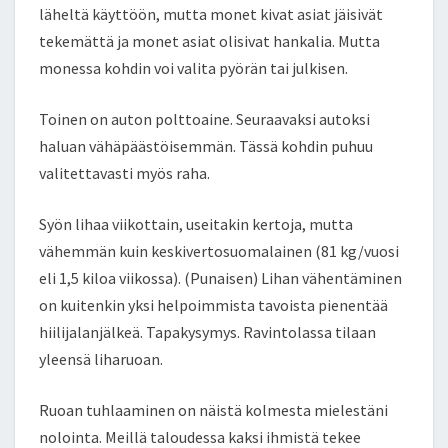
läheltä käyttöön, mutta monet kivat asiat jäisivät
tekemättä ja monet asiat olisivat hankalia. Mutta
monessa kohdin voi valita pyörän tai julkisen.
Toinen on auton polttoaine. Seuraavaksi autoksi
haluan vähäpäästöisemmän. Tässä kohdin puhuu
valitettavasti myös raha.
Syön lihaa viikottain, useitakin kertoja, mutta
vähemmän kuin keskivertosuomalainen (81 kg/vuosi
eli 1,5 kiloa viikossa). (Punaisen) Lihan vähentäminen
on kuitenkin yksi helpoimmista tavoista pienentää
hiilijalanjälkeä. Tapakysymys. Ravintolassa tilaan
yleensä liharuoan.
Ruoan tuhlaaminen on näistä kolmesta mielestäni
nolointa. Meillä taloudessa kaksi ihmistä tekee