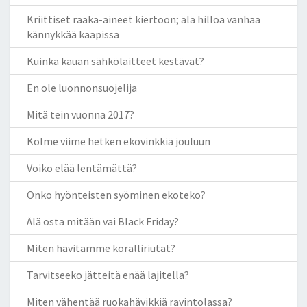
Kriittiset raaka-aineet kiertoon; älä hilloa vanhaa
kännykkää kaapissa
Kuinka kauan sähkölaitteet kestävät?
En ole luonnonsuojelija
Mitä tein vuonna 2017?
Kolme viime hetken ekovinkkiä jouluun
Voiko elää lentämättä?
Onko hyönteisten syöminen ekoteko?
Älä osta mitään vai Black Friday?
Miten hävitämme koralliriutat?
Tarvitseeko jätteitä enää lajitella?
Miten vähentää ruokahävikkiä ravintolassa?