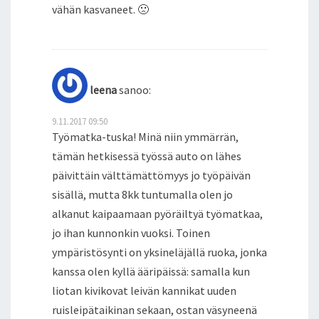
vähän kasvaneet. 🙁
leena
sanoo:
9.11.2017 09:50
Työmatka-tuska! Minä niin ymmärrän,
tämän hetkisessä työssä auto on lähes
päivittäin välttämättömyys jo työpäivän
sisällä, mutta 8kk tuntumalla olen jo
alkanut kaipaamaan pyöräiltyä työmatkaa,
jo ihan kunnonkin vuoksi. Toinen
ympäristösynti on yksineläjällä ruoka, jonka
kanssa olen kyllä ääripäissä: samalla kun
liotan kivikovat leivän kannikat uuden
ruisleipätaikinan sekaan, ostan väsyneenä