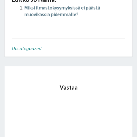
ke
tt
b
ar
Miksi ilmastokysymyksissä ei päästä
dI
er
o
e
muovikassia pidemmälle?
n
o
k
Uncategorized
Vastaa