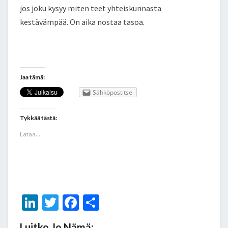
jos joku kysyy miten teet yhteiskunnasta
kestävämpää. On aika nostaa tasoa.
Jaa tämä:
Sähköpostitse
Tykkää tästä:
Lataa...
Li
T
Fa
S
n
wi
ce
h
Luitko Jo Nämä: