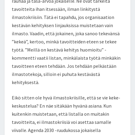
rauhaa ja tasa-arvoa jokaiselle. Ne ovat tärkeitä
tavoitteita ihan itsessään, ilman linkitystä
ilmastokriisiin. Tätä ei tapahdu, jos organisaation
kestävän kehityksen linjauksissa muistetaan vain
ilmasto. Vaadin, että jokainen, joka sanoo tekevänsä
”kekeä”, kertoo, minkä tavoitteiden eteen se tekee
työtä. ”Meillä on kestävä kehitys huomioitu” -
kommentti vaatii listan, minkälaista työtä minkäkin
tavoitteen eteen tehdään. Jos tehdään pelkästään
ilmastotekoja, silloin ei puhuta kestävästä
kehityksestä.
Eikö sitten ole hyvä ilmastokriisille, että se vie keke-
keskustelua? En näe sitäkään hyvänä asiana. Kun
kuitenkin muistetaan, että listalla on muitakin
tavoitteita, ei ilmastokriisiä voi asettaa samalle
viivalle. Agenda 2030 -ruudukossa jokaisella