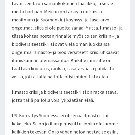
tavoitteella on samankokoinen laatikko, ja se vie
meitä harhaan. Meidän on tärkeää ratkaista
maailman (ja Suomenkin) köyhyys- ja tasa-arvo-
ongelmat, siitä ei ole puolta sanaa. Mutta. Ilmasto- ja
tässä kohtaa nostan rinnalle myös toisen kriisin – ja
biodiversiteettikriisi ovat vielä oman luokkansa
ongelmia. Ilmasto- ja biodiversiteettikriisi uhkaavat
ihmiskunnan olemassaoloa. Kaikille ihmisille on
taattava koulutus, ruokaa, tasa-arvoa ja puhdasta
vettä, jotta tällä pallolla olisi inhimillistä elää.
Ilmastokriisi ja biodiversiteettikriisi on ratkaistava,
jotta tällä pallolla voisi ylipäätään elää.
PS. Kierrätys Suomessa ei ole enää ilmasto- tai
keketeko. Se on jo ihan perusjuttu, jonka oletamme
kaikkien tekevän. On jo vähän noloa nostaa se esiin,