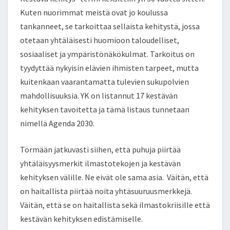
Kuten nuorimmat meistä ovat jo koulussa
tankanneet, se tarkoittaa sellaista kehitystä, jossa
otetaan yhtäläisesti huomioon taloudelliset,
sosiaaliset ja ympäristönäkökulmat. Tarkoitus on
tyydyttää nykyisin elävien ihmisten tarpeet, mutta
kuitenkaan vaarantamatta tulevien sukupolvien
mahdollisuuksia. YK on listannut 17 kestävän
kehityksen tavoitetta ja tämä listaus tunnetaan
nimellä Agenda 2030.
Törmään jatkuvasti siihen, että puhuja piirtää
yhtäläisyysmerkit ilmastotekojen ja kestävän
kehityksen välille. Ne eivät ole sama asia. Väitän, että
on haitallista piirtää noita yhtäsuuruusmerkkejä.
Väitän, että se on haitallista sekä ilmastokriisille että
kestävän kehityksen edistämiselle.