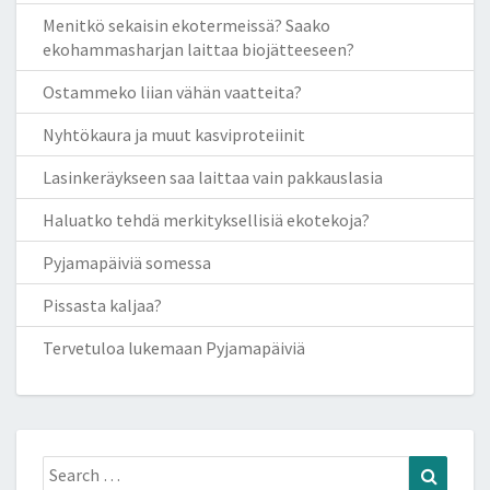
Menitkö sekaisin ekotermeissä? Saako
ekohammasharjan laittaa biojätteeseen?
Ostammeko liian vähän vaatteita?
Nyhtökaura ja muut kasviproteiinit
Lasinkeräykseen saa laittaa vain pakkauslasia
Haluatko tehdä merkityksellisiä ekotekoja?
Pyjamapäiviä somessa
Pissasta kaljaa?
Tervetuloa lukemaan Pyjamapäiviä
Search
Search