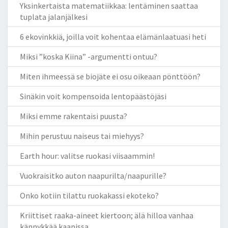
Yksinkertaista matematiikkaa: lentäminen saattaa
tuplata jalanjälkesi
6 ekovinkkiä, joilla voit kohentaa elämänlaatuasi heti
Miksi ”koska Kiina” -argumentti ontuu?
Miten ihmeessä se biojäte ei osu oikeaan pönttöön?
Sinäkin voit kompensoida lentopäästöjäsi
Miksi emme rakentaisi puusta?
Mihin perustuu naiseus tai miehyys?
Earth hour: valitse ruokasi viisaammin!
Vuokraisitko auton naapurilta/naapurille?
Onko kotiin tilattu ruokakassi ekoteko?
Kriittiset raaka-aineet kiertoon; älä hilloa vanhaa
kännykkää kaapissa