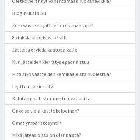
Oletko herännyt vähentämään ruokahävikkiä?
Blogin uusi alku
Zero waste eli jätteetön elämäntapa?
8 vinkkiä kirppisostoksille
Jätteitä ei viedä kaatopaikalle
Kun jätteiden kierrätys epäonnistuu
Pitäisikö vaatteiden kemikaaleista huolestua?
Lajittele ja kierrätä
Kulutamme lastemme tulevaisuutta
Onko se vielä käyttökelpoinen?
Omat ympäristösyntini
Mikä jäteasioissa on olennaista?