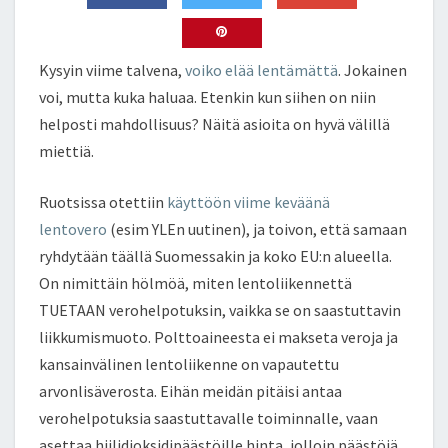
ke
tt
b
ar
dI
er
o
e
n
o
Kysyin viime talvena,
voiko elää lentämättä
. Jokainen
k
voi, mutta kuka haluaa. Etenkin kun siihen on niin
helposti mahdollisuus? Näitä asioita on hyvä välillä
miettiä.
Ruotsissa otettiin
käyttöön viime keväänä
lentovero
(esim YLEn uutinen), ja toivon, että samaan
ryhdytään täällä Suomessakin ja koko EU:n alueella.
On nimittäin hölmöä, miten lentoliikennettä
TUETAAN verohelpotuksin, vaikka se on saastuttavin
liikkumismuoto. Polttoaineesta ei makseta veroja ja
kansainvälinen lentoliikenne on vapautettu
arvonlisäverosta. Eihän meidän pitäisi antaa
verohelpotuksia saastuttavalle toiminnalle, vaan
asettaa hiilidioksidipäästöille hinta, jolloin päästöjä