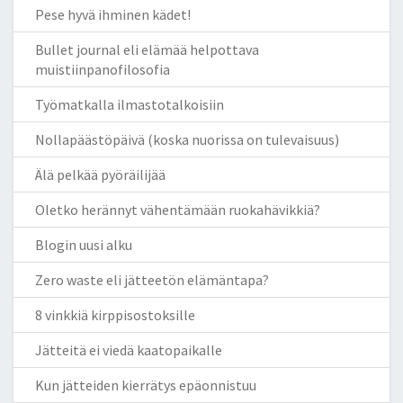
Pese hyvä ihminen kädet!
Bullet journal eli elämää helpottava
muistiinpanofilosofia
Työmatkalla ilmastotalkoisiin
Nollapäästöpäivä (koska nuorissa on tulevaisuus)
Älä pelkää pyöräilijää
Oletko herännyt vähentämään ruokahävikkiä?
Blogin uusi alku
Zero waste eli jätteetön elämäntapa?
8 vinkkiä kirppisostoksille
Jätteitä ei viedä kaatopaikalle
Kun jätteiden kierrätys epäonnistuu