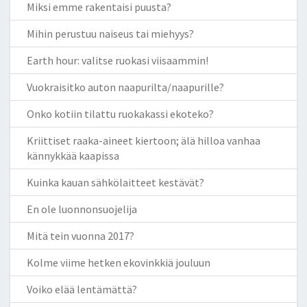
Miksi emme rakentaisi puusta?
Mihin perustuu naiseus tai miehyys?
Earth hour: valitse ruokasi viisaammin!
Vuokraisitko auton naapurilta/naapurille?
Onko kotiin tilattu ruokakassi ekoteko?
Kriittiset raaka-aineet kiertoon; älä hilloa vanhaa
kännykkää kaapissa
Kuinka kauan sähkölaitteet kestävät?
En ole luonnonsuojelija
Mitä tein vuonna 2017?
Kolme viime hetken ekovinkkiä jouluun
Voiko elää lentämättä?