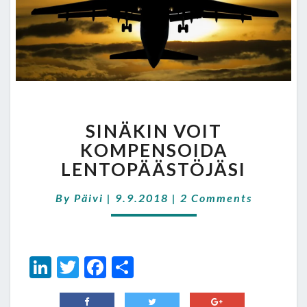
SINÄKIN
SINÄKIN VOIT
VOIT
KOMPENSOIDA
KOMPENSOIDA
LENTOPÄÄSTÖJÄSI
LENTOPÄÄSTÖJÄSI
Comments
By
Päivi
|
9.9.2018
|
2 Comments
Li
T
Fa
S
n
wi
ce
h