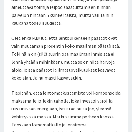
aiheuttava toimija leipoo saastuttamisen hinnan
palvelun hintaan. Yksinkertaista, mutta välillä niin
kaukana todellisuudesta.
Olet ehkä kuullut, että lentoliikenteen päästöt ovat
vain muutaman prosentin koko maailman päästöistä.
Toki näin on (sillä suurin osa maailman ihmisistä ei
lennä yhtään mihinkään), mutta se on niitä harvoja
aloja, joissa päästöt ja ilmastovaikutukset kasvavat
koko ajan. Ja huimasti kasvavatkin.
Tiesithän, että lentomatkustamista voi kompensoida
maksamalle jollekin taholle, joka investoi varoilla
uusiutuvaan energiaan, istuttaa puita jne, yleensä
kehittyvissä maissa. Matkustimme perheen kanssa
Tanskaan lomamatkalle ja lensimme