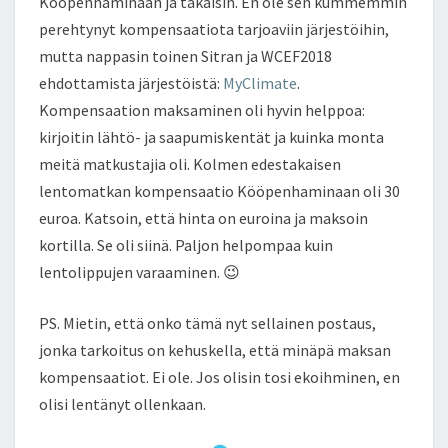
Kööpenhaminaan ja takaisin. En ole sen kummemmin
perehtynyt kompensaatiota tarjoaviin järjestöihin,
mutta nappasin toinen Sitran ja WCEF2018
ehdottamista järjestöistä:
MyClimate
.
Kompensaation maksaminen oli hyvin helppoa:
kirjoitin lähtö- ja saapumiskentät ja kuinka monta
meitä matkustajia oli. Kolmen edestakaisen
lentomatkan kompensaatio Kööpenhaminaan oli 30
euroa. Katsoin, että hinta on euroina ja maksoin
kortilla. Se oli siinä. Paljon helpompaa kuin
lentolippujen varaaminen. 😉
PS. Mietin, että onko tämä nyt sellainen postaus,
jonka tarkoitus on kehuskella, että minäpä maksan
kompensaatiot. Ei ole. Jos olisin tosi ekoihminen, en
olisi lentänyt ollenkaan.