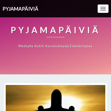
PYJAMAPÄIVIÄ
Togg
Navi
PYJAMAPÄIVIÄ
Matkalla Kohti Kestävämpää Elämäntapaa