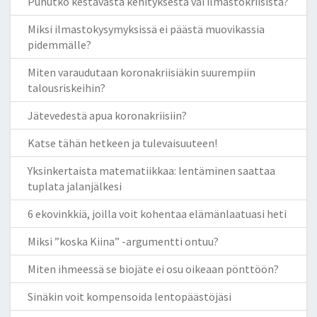
Puhutko kestävästä kehityksestä vai ilmastokriisistä?
Miksi ilmastokysymyksissä ei päästä muovikassia
pidemmälle?
Miten varaudutaan koronakriisiäkin suurempiin
talousriskeihin?
Jätevedestä apua koronakriisiin?
Katse tähän hetkeen ja tulevaisuuteen!
Yksinkertaista matematiikkaa: lentäminen saattaa
tuplata jalanjälkesi
6 ekovinkkiä, joilla voit kohentaa elämänlaatuasi heti
Miksi ”koska Kiina” -argumentti ontuu?
Miten ihmeessä se biojäte ei osu oikeaan pönttöön?
Sinäkin voit kompensoida lentopäästöjäsi