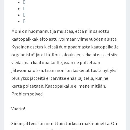
J
ke
tt
b
ar
Ä
dI
er
o
e
T
T
n
o
E
Moni on huomannut ja muistaa, että niin sanottu
k
I
kaatopaikkakielto astui voimaan viime vuoden alusta.
T
Kyseinen asetus kieltää dumppaamasta kaatopaikalle
Ä
E
orgaanista* jätettä. Kotitalouksien sekajätettä ei siis
N
viedä enää kaatopaikoille, vaan ne poltetaan
Ä
jätevoimaloissa. Liian moni on laskenut tästä nyt yksi
Ä
plus yksi: jätteitä ei tarvitse enää lajitella, kun ne
L
A
kerta poltetaan. Kaatopaikalle ei mene mitään.
J
Problem solved.
I
T
Väärin!
E
L
Sinun jätteesi on nimittäin tärkeää raaka-ainetta. On
L
A