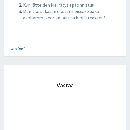
dI
er
o
e
Kun jätteiden kierrätys epäonnistuu
n
o
Menitkö sekaisin ekotermeissä? Saako
ekohammasharjan laittaa biojätteeseen?
k
Jätteet
Vastaa