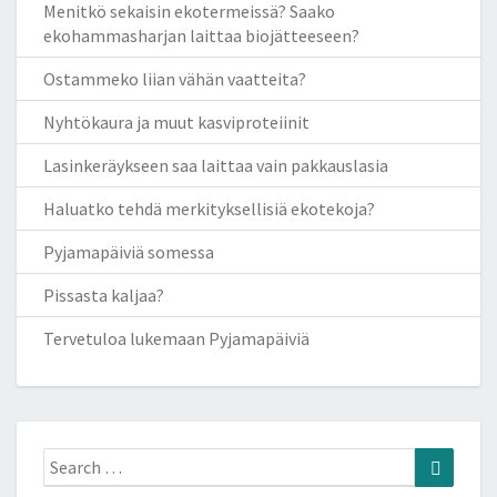
Menitkö sekaisin ekotermeissä? Saako
ekohammasharjan laittaa biojätteeseen?
Ostammeko liian vähän vaatteita?
Nyhtökaura ja muut kasviproteiinit
Lasinkeräykseen saa laittaa vain pakkauslasia
Haluatko tehdä merkityksellisiä ekotekoja?
Pyjamapäiviä somessa
Pissasta kaljaa?
Tervetuloa lukemaan Pyjamapäiviä
Search
Search
for: