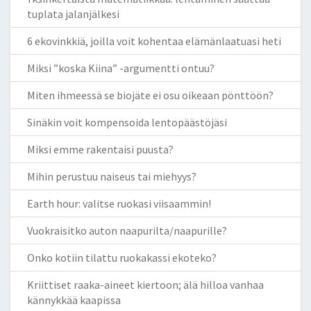
tuplata jalanjälkesi
6 ekovinkkiä, joilla voit kohentaa elämänlaatuasi heti
Miksi ”koska Kiina” -argumentti ontuu?
Miten ihmeessä se biojäte ei osu oikeaan pönttöön?
Sinäkin voit kompensoida lentopäästöjäsi
Miksi emme rakentaisi puusta?
Mihin perustuu naiseus tai miehyys?
Earth hour: valitse ruokasi viisaammin!
Vuokraisitko auton naapurilta/naapurille?
Onko kotiin tilattu ruokakassi ekoteko?
Kriittiset raaka-aineet kiertoon; älä hilloa vanhaa
kännykkää kaapissa