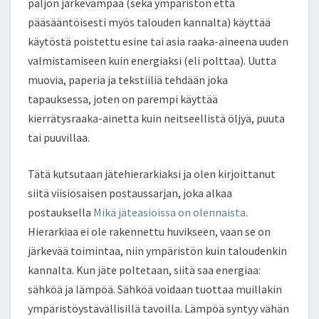
paljon järkevämpää (sekä ympäristön että
?
pääsääntöisesti myös talouden kannalta) käyttää
käytöstä poistettu esine tai asia raaka-aineena uuden
valmistamiseen kuin energiaksi (eli polttaa). Uutta
muovia, paperia ja tekstiiliä tehdään joka
tapauksessa, joten on parempi käyttää
kierrätysraaka-ainetta kuin neitseellistä öljyä, puuta
tai puuvillaa.
Tätä kutsutaan jätehierarkiaksi ja olen kirjoittanut
siitä viisiosaisen postaussarjan, joka alkaa
postauksella
Mikä jäteasioissa on olennaista
.
Hierarkiaa ei ole rakennettu huvikseen, vaan se on
järkevää toimintaa, niin ympäristön kuin taloudenkin
kannalta. Kun jäte poltetaan, siitä saa energiaa:
sähköä ja lämpöä. Sähköä voidaan tuottaa muillakin
ympäristöystävällisillä tavoilla. Lämpöä syntyy vähän