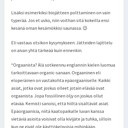
Lisäksi esimerkiksi biojätteen polttaminen on vain
typerää. Jos et usko, niin voithan sitä kokeilla ensi
kesänä oman kesämökkisi saunassa. 😉
Eli vastaus otsikon kysymykseen: Jätteiden lajittelu
on aivan yhtä tärkeää kuin ennenkin.
*Orgaanista? Älä sotkeennu englannin kielen luomua
tarkoittavaan organic-sanaan. Orgaaninen eli
eloperäinen on vastakohta epäorgaaniselle. Kaikki
asiat, jotka ovat joskus olleet jotain elävää ovat
orgaanista. Jopa fossiilinen öljy on joskus ollut
elävää. Kemisti sanoisi, että hiiltä sisältävät asiat.
Epäorgaanisia, niitä kaatopaikalle luvan kanssa
vietäviä asioita voisivat olla kivijäte ja tuhka, silloin
kun ne eivät ole käyttökelpoisia mihinkään.