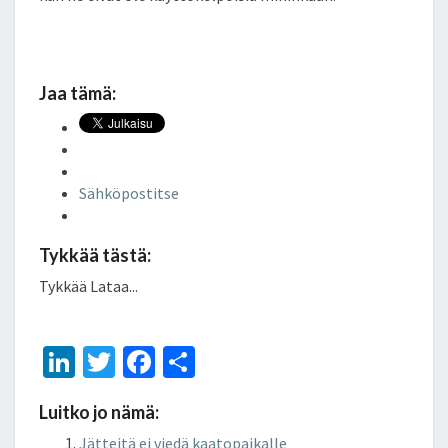
Jaa tämä:
Sähköpostitse
Tykkää tästä:
Tykkää
Lataa...
Li
T
Fa
S
n
wi
ce
h
Luitko jo nämä:
ke
tt
b
ar
Jätteitä ei viedä kaatopaikalle