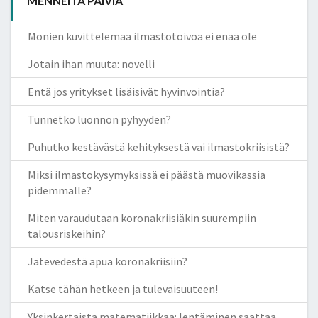
MENNEITÄ PÄIVIÄ
Monien kuvittelemaa ilmastotoivoa ei enää ole
Jotain ihan muuta: novelli
Entä jos yritykset lisäisivät hyvinvointia?
Tunnetko luonnon pyhyyden?
Puhutko kestävästä kehityksestä vai ilmastokriisistä?
Miksi ilmastokysymyksissä ei päästä muovikassia
pidemmälle?
Miten varaudutaan koronakriisiäkin suurempiin
talousriskeihin?
Jätevedestä apua koronakriisiin?
Katse tähän hetkeen ja tulevaisuuteen!
Yksinkertaista matematiikkaa: lentäminen saattaa