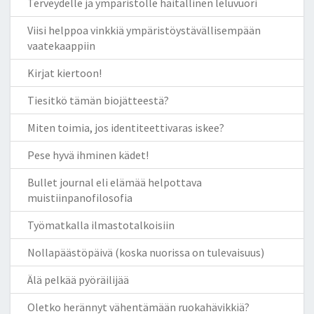
Terveydelle ja ympäristölle haitallinen leluvuori
Viisi helppoa vinkkiä ympäristöystävällisempään
vaatekaappiin
Kirjat kiertoon!
Tiesitkö tämän biojätteestä?
Miten toimia, jos identiteettivaras iskee?
Pese hyvä ihminen kädet!
Bullet journal eli elämää helpottava
muistiinpanofilosofia
Työmatkalla ilmastotalkoisiin
Nollapäästöpäivä (koska nuorissa on tulevaisuus)
Älä pelkää pyöräilijää
Oletko herännyt vähentämään ruokahävikkiä?