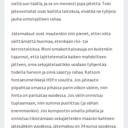
siellä sun täällä, ja se on monesti jopa jätettä. Toki
jätevoimalat ovat kalliita laitoksia, eivätkä ne tyhjinä
jauha omistajilleen rahaa.
Jätemaksut ovat muutenkin niin pienet, ettei niitä
välttämättä huomaa, etenkään rivi- tai
kerrostaloissa. Moni omakotitaloasuja on kuitenkin
tajunnut, että lajittelemalla kaiken mahdollisen
jätteen, oma sekajätelaatikko voidaan tyhjentää
todella harvoin ja siinä säästyy rahaa. Katsoin
hintaesimerkkejä HSY:n sivuilta. Jos jäteauto
piipahtaa omassa pihassa parin viikon välein, niin
hinta on parisataa vuodessa. Jos välin onnistuu
tuplaamaan, niin summa puolittuu (ja vähän
enemmänkin). Jos kompostoi omalla pihalla ja
onnistuu tikistämään sekajätteiden määrän kahteen
jätesäkkiin vuodessa, jätemaksu on 34 euroa vuodessa.