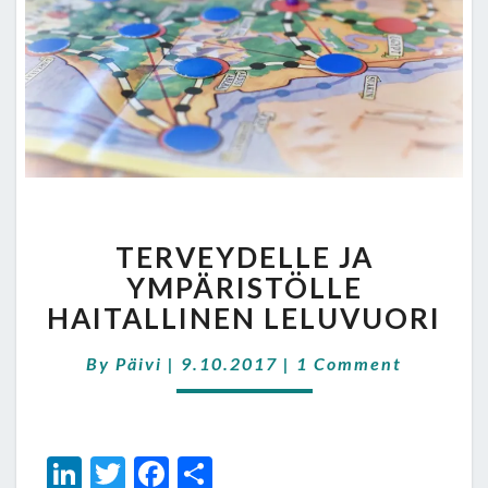
TERVEYDELLE
TERVEYDELLE JA
JA
YMPÄRISTÖLLE
YMPÄRISTÖLLE
HAITALLINEN
HAITALLINEN LELUVUORI
LELUVUORI
Comments
By
Päivi
|
9.10.2017
|
1 Comment
Li
T
Fa
S