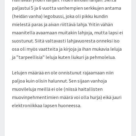
paljastui 5 ja 6 vuotta vanhempien serkkujen antama
(heidän vanha) legobussi, joka oli pikku kundin
mielestä paras ja aivan riittävä lahja. Yritin vähän
maanitella avaamaan muitakin lahjoja, mutta lapsi ei
suostunut. Siitä valtavasti lahjavuoresta onneksi iso
osa oli myös vaatteita ja kirjoja ja ihan mukavia leluja
ja ”tarpeellisia” leluja kuten liukuri ja pehmolelua.
Lelujen määrää en ole onnistunut rajaamaan niin
paljoa kuin olisin halunnut. Sen sijaan vanhoja
muovileluja meillä ei ole (niissä haitallisten
muovinpehmentimien määrä voi olla hurja) eikä juuri
elektroniikkaa lapsen huoneessa.