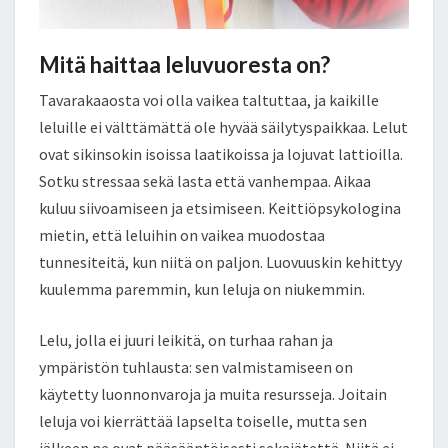
Mitä haittaa leluvuoresta on?
Tavarakaaosta voi olla vaikea taltuttaa, ja kaikille
leluille ei välttämättä ole hyvää säilytyspaikkaa. Lelut
ovat sikinsokin isoissa laatikoissa ja lojuvat lattioilla.
Sotku stressaa sekä lasta että vanhempaa. Aikaa
kuluu siivoamiseen ja etsimiseen. Keittiöpsykologina
mietin, että leluihin on vaikea muodostaa
tunnesiteitä, kun niitä on paljon. Luovuuskin kehittyy
kuulemma paremmin, kun leluja on niukemmin.
Lelu, jolla ei juuri leikitä, on turhaa rahan ja
ympäristön tuhlausta: sen valmistamiseen on
käytetty luonnonvaroja ja muita resursseja. Joitain
leluja voi kierrättää lapselta toiselle, mutta sen