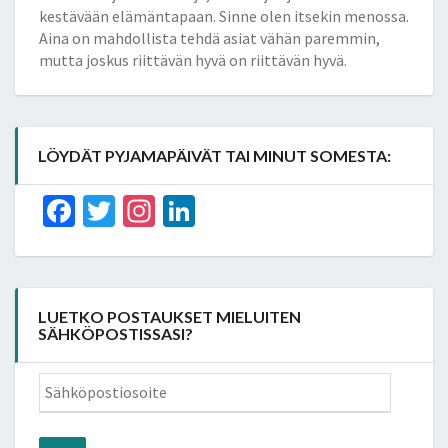
kestävään elämäntapaan. Sinne olen itsekin menossa.
Aina on mahdollista tehdä asiat vähän paremmin,
mutta joskus riittävän hyvä on riittävän hyvä.
LÖYDÄT PYJAMAPÄIVÄT TAI MINUT SOMESTA:
Facebook
Twitter
Instagram
LinkedIn
LUETKO POSTAUKSET MIELUITEN
SÄHKÖPOSTISSASI?
Sähköpostiosoite