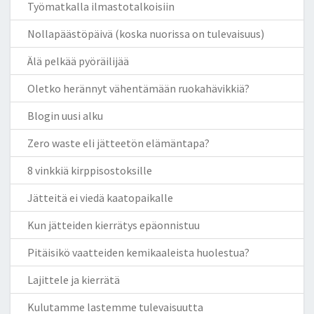
Työmatkalla ilmastotalkoisiin
Nollapäästöpäivä (koska nuorissa on tulevaisuus)
Älä pelkää pyöräilijää
Oletko herännyt vähentämään ruokahävikkiä?
Blogin uusi alku
Zero waste eli jätteetön elämäntapa?
8 vinkkiä kirppisostoksille
Jätteitä ei viedä kaatopaikalle
Kun jätteiden kierrätys epäonnistuu
Pitäisikö vaatteiden kemikaaleista huolestua?
Lajittele ja kierrätä
Kulutamme lastemme tulevaisuutta