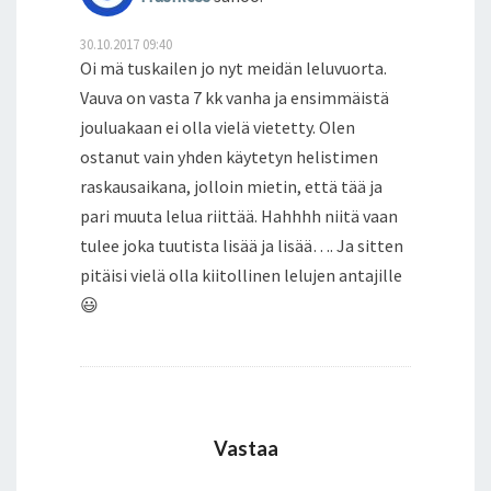
30.10.2017 09:40
Oi mä tuskailen jo nyt meidän leluvuorta.
Vauva on vasta 7 kk vanha ja ensimmäistä
jouluakaan ei olla vielä vietetty. Olen
ostanut vain yhden käytetyn helistimen
raskausaikana, jolloin mietin, että tää ja
pari muuta lelua riittää. Hahhhh niitä vaan
tulee joka tuutista lisää ja lisää…. Ja sitten
pitäisi vielä olla kiitollinen lelujen antajille
😃
Vastaa