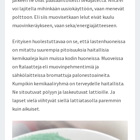
jälkeen ne ovat pääsääntöisesti sekajätettä. Niitä ei
voi lajitella mihinkään uusiokäyttöön, vaan menevät
polttoon. Eli siis muovisetkaan lelut eivät kuulu
muovinkeräykseen, vaan seka/energiajätteeseen.
Erityisen huolestuttavaa on se, että lastenhuoneissa
on mitattu suurempia pitoisuuksia haitallisia
kemikaaleja kuin muissa kodin huoneissa. Muoveissa
on ftalaatteja eli muovinpehmentimiä ja
sähkölaitteissa bromattuja palonestoaineita.
Kumpikin kemikaaliryhmä on terveydelle haitallista.
Ne sitoutuvat pölyyn ja laskeutuvat lattioille. Ja
lapset vielä viihtyvät siellä lattiatasolla paremmin
kuin aikuiset.