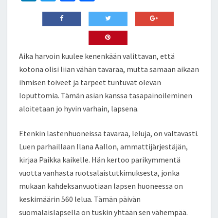
n
wi
ce
h
ke
tt
b
ar
dI
er
o
e
n
o
Aika harvoin kuulee kenenkään valittavan, että
k
kotona olisi liian vähän tavaraa, mutta samaan aikaan
ihmisen toiveet ja tarpeet tuntuvat olevan
loputtomia. Tämän asian kanssa tasapainoileminen
aloitetaan jo hyvin varhain, lapsena.
Etenkin lastenhuoneissa tavaraa, leluja, on valtavasti.
Luen parhaillaan Ilana Aallon, ammattijärjestäjän,
kirjaa Paikka kaikelle. Hän kertoo parikymmentä
vuotta vanhasta ruotsalaistutkimuksesta, jonka
mukaan kahdeksanvuotiaan lapsen huoneessa on
keskimäärin 560 lelua. Tämän päivän
suomalaislapsella on tuskin yhtään sen vähempää.