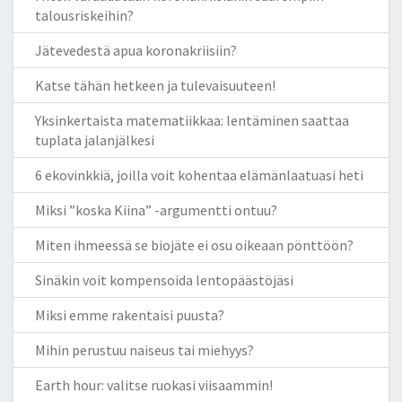
talousriskeihin?
Jätevedestä apua koronakriisiin?
Katse tähän hetkeen ja tulevaisuuteen!
Yksinkertaista matematiikkaa: lentäminen saattaa
tuplata jalanjälkesi
6 ekovinkkiä, joilla voit kohentaa elämänlaatuasi heti
Miksi ”koska Kiina” -argumentti ontuu?
Miten ihmeessä se biojäte ei osu oikeaan pönttöön?
Sinäkin voit kompensoida lentopäästöjäsi
Miksi emme rakentaisi puusta?
Mihin perustuu naiseus tai miehyys?
Earth hour: valitse ruokasi viisaammin!