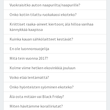
Vuokraisitko auton naapurilta/naapurille?
Onko kotiin tilattu ruokakassi ekoteko?
Kriittiset raaka-aineet kiertoon; älä hilloa vanhaa
kännykkää kaapissa
Kuinka kauan sähkölaitteet kestävät?
En ole luonnonsuojelija
Mitä tein vuonna 2017?
Kolme viime hetken ekovinkkiä jouluun
Voiko elää lentämättä?
Onko hyönteisten syöminen ekoteko?
Älä osta mitään vai Black Friday?
Miten hävitämme koralliriutat?