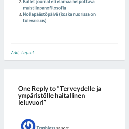
dI
er
o
e
Bullet journal eli elämää helpottava
n
o
muistiinpanofilosofia
Nollapäästöpäivä (koska nuorissa on
k
tulevaisuus)
Arki
,
Lapset
One Reply to “Terveydelle ja
ympäristölle haitallinen
leluvuori”
Trashless
sanoo: