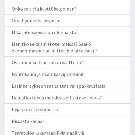
Onko se vielä käyttökelpoinen?
Omat ympäristösyntini
Mikä jäteasioissa on olennaista?
Menitkö sekaisin ekotermeissä? Saako
ekohammasharjan laittaa biojätteeseen?
Ostammeko liian vähän vaatteita?
Nyhtökaura ja muut kasviproteiinit
Lasinkeräykseen saa laittaa vain pakkauslasia
Haluatko tehdä merkityksellisiä ekotekoja?
Pyjamapäiviä somessa
Pissasta kaljaa?
Tervetuloa lukemaan Pyjamapäiviä