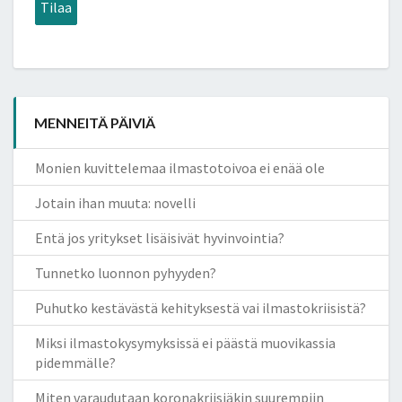
Tilaa
MENNEITÄ PÄIVIÄ
Monien kuvittelemaa ilmastotoivoa ei enää ole
Jotain ihan muuta: novelli
Entä jos yritykset lisäisivät hyvinvointia?
Tunnetko luonnon pyhyyden?
Puhutko kestävästä kehityksestä vai ilmastokriisistä?
Miksi ilmastokysymyksissä ei päästä muovikassia
pidemmälle?
Miten varaudutaan koronakriisiäkin suurempiin