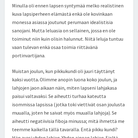
Minulla oli ennen lapsen syntymää melko realistinen
kuva lapsiperheen elämästä enkä ole kovinkaan
monessa asiassa joutunut perumaan idealistisia
sanojani. Mutta leluasia on sellainen, jossa en ole
toiminut niin kuin olisin halunnut. Niitä leluja tuntuu
vaan tulevan enkä osaa toimia riittävänä
portinvartijana.
Muistan joulun, kun pikkukundi oli juuri täyttänyt
kaksi vuotta
.
Olimme anopin luona koko joulun, ja
lahjojen jaon aikaan näin, miten lapseni lahjakasa
paisui valtavaksi. Se aiheutti turhaa kateutta
isommissa lapsissa (jotka toki viettivät osan joulusta
muualla, joten he saivat myös muualla lahjoja). Se
aiheutti negatiivisia fiboja minussa; mitä ihmettä me
teemme kaikella tällä tavaralla. Entä pikku kundi?
Hän avasi yhden lahjan. Yhden ainoan lahjan. Sieltä