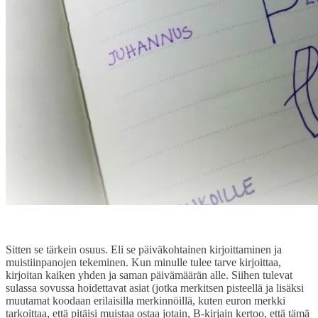
Sitten se tärkein osuus. Eli se päiväkohtainen kirjoittaminen ja
muistiinpanojen tekeminen. Kun minulle tulee tarve kirjoittaa,
kirjoitan kaiken yhden ja saman päivämäärän alle. Siihen tulevat
sulassa sovussa hoidettavat asiat (jotka merkitsen pisteellä ja lisäksi
muutamat koodaan erilaisilla merkinnöillä, kuten euron merkki
tarkoittaa, että pitäisi muistaa ostaa jotain, B-kirjain kertoo, että tämä