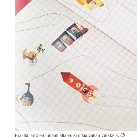
Eräältä tarrojen liimailijalta voisi ottaa vähän vinkkejä. 😉