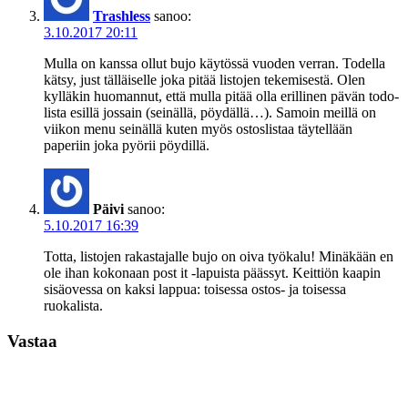
Trashless
sanoo:
3.10.2017 20:11
Mulla on kanssa ollut bujo käytössä vuoden verran. Todella
kätsy, just tälläiselle joka pitää listojen tekemisestä. Olen
kylläkin huomannut, että mulla pitää olla erillinen pävän todo-
lista esillä jossain (seinällä, pöydällä…). Samoin meillä on
viikon menu seinällä kuten myös ostoslistaa täytellään
paperiin joka pyörii pöydillä.
Päivi
sanoo:
5.10.2017 16:39
Totta, listojen rakastajalle bujo on oiva työkalu! Minäkään en
ole ihan kokonaan post it -lapuista päässyt. Keittiön kaapin
sisäovessa on kaksi lappua: toisessa ostos- ja toisessa
ruokalista.
Vastaa