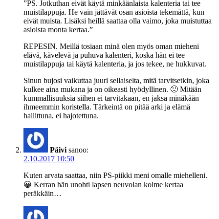
”PS. Jotkuthan eivät käytä minkäänlaista kalenteria tai tee
muistilappuja. He vain jättävät osan asioista tekemättä, kun
eivät muista. Lisäksi heillä saattaa olla vaimo, joka muistuttaa
asioista monta kertaa.”
REPESIN. Meillä tosiaan minä olen myös oman mieheni
elävä, kävelevä ja puhuva kalenteri, koska hän ei tee
muistilappuja tai käytä kalenteria, ja jos tekee, ne hukkuvat.
Sinun bujosi vaikuttaa juuri sellaiselta, mitä tarvitsetkin, joka
kulkee aina mukana ja on oikeasti hyödyllinen. 🙂 Mitään
kummallisuuksia siihen ei tarvitakaan, en jaksa minäkään
ihmeemmin koristella. Tärkeintä on pitää arki ja elämä
hallittuna, ei hajotettuna.
Päivi
sanoo:
2.10.2017 10:50
Kuten arvata saattaa, niin PS-piikki meni omalle miehelleni.
😀 Kerran hän unohti lapsen neuvolan kolme kertaa
peräkkäin…