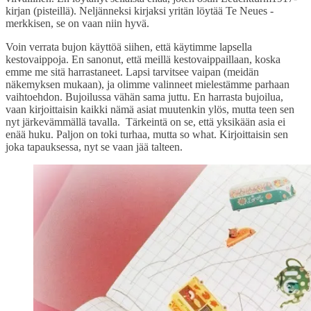
kirjan (pisteillä). Neljänneksi kirjaksi yritän löytää Te Neues -
merkkisen, se on vaan niin hyvä.
Voin verrata bujon käyttöä siihen, että käytimme lapsella
kestovaippoja. En sanonut, että meillä kestovaippaillaan, koska
emme me sitä harrastaneet. Lapsi tarvitsee vaipan (meidän
näkemyksen mukaan), ja olimme valinneet mielestämme parhaan
vaihtoehdon. Bujoilussa vähän sama juttu. En harrasta bujoilua,
vaan kirjoittaisin kaikki nämä asiat muutenkin ylös, mutta teen sen
nyt järkevämmällä tavalla. Tärkeintä on se, että yksikään asia ei
enää huku. Paljon on toki turhaa, mutta so what. Kirjoittaisin sen
joka tapauksessa, nyt se vaan jää talteen.