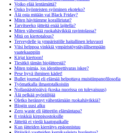
Voiko elää lentämättä?
Onko hyönteisten syöminen ekoteko?
Älä osta mitään vai Black Friday?
Miten hävitämme koralliriutat?
Tarvitseeko jätteitä enää lajitella?
Miten vähentää ruokahävikkiä ravintolassa?
Mitä on kiertotalous?
Terveydelle ja ympäristölle haitallinen leluvuori
Viisi helppoa vinkkiä ympäristöystävällisempään
vaatekaappiin
Kirjat kiertoon!
Tiesitkö tämän biojätteestä?
Miten toimia, jos identiteettivaras iskee?
Pese hyvä ihminen kädet!
Bullet journal eli elämää helpottava muistiinpanofilosofia
Työmatkalla ilmastotalkoisiin
Nollapäästöpäivä (koska nuorissa on tulevaisuus)
Älä pelkää pyöräilijää
Oletko herännyt vähentämään ruokahävikkiä?
Blogin uusi alku
Zero waste eli jätteetön elämäntapa?
8 vinkkiä kirppisostoksille
Jätteitä ei viedä kaatopaikalle
Kun jätteiden kierrätys epäonnistuu
Pitäisikö vaatteiden kemikaaleista huolestua?