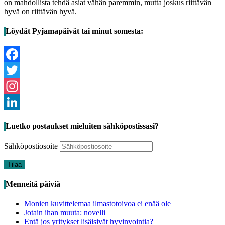
on mahdollista tehdä asiat vähän paremmin, mutta joskus riittävän
hyvä on riittävän hyvä.
Löydät Pyjamapäivät tai minut somesta:
Facebook
Twitter
Instagram
LinkedIn
Luetko postaukset mieluiten sähköpostissasi?
Sähköpostiosoite
Tilaa
Menneitä päiviä
Monien kuvittelemaa ilmastotoivoa ei enää ole
Jotain ihan muuta: novelli
Entä jos yritykset lisäisivät hyvinvointia?