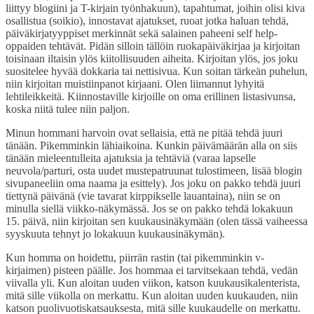
liittyy blogiini ja T-kirjain työnhakuun), tapahtumat, joihin olisi kiva
osallistua (soikio), innostavat ajatukset, ruoat jotka haluan tehdä,
päiväkirjatyyppiset merkinnät sekä salainen paheeni self help-
oppaiden tehtävät. Pidän silloin tällöin ruokapäiväkirjaa ja kirjoitan
toisinaan iltaisin ylös kiitollisuuden aiheita. Kirjoitan ylös, jos joku
suositelee hyvää dokkaria tai nettisivua. Kun soitan tärkeän puhelun,
niin kirjoitan muistiinpanot kirjaani. Olen liimannut lyhyitä
lehtileikkeitä. Kiinnostaville kirjoille on oma erillinen listasivunsa,
koska niitä tulee niin paljon.
Minun hommani harvoin ovat sellaisia, että ne pitää tehdä juuri
tänään. Pikemminkin lähiaikoina. Kunkin päivämäärän alla on siis
tänään mieleentulleita ajatuksia ja tehtäviä (varaa lapselle
neuvola/parturi, osta uudet mustepatruunat tulostimeen, lisää blogin
sivupaneeliin oma naama ja esittely). Jos joku on pakko tehdä juuri
tiettynä päivänä (vie tavarat kirppikselle lauantaina), niin se on
minulla siellä viikko-näkymässä. Jos se on pakko tehdä lokakuun
15. päivä, niin kirjoitan sen kuukausinäkymään (olen tässä vaiheessa
syyskuuta tehnyt jo lokakuun kuukausinäkymän).
Kun homma on hoidettu, piirrän rastin (tai pikemminkin v-
kirjaimen) pisteen päälle. Jos hommaa ei tarvitsekaan tehdä, vedän
viivalla yli. Kun aloitan uuden viikon, katson kuukausikalenterista,
mitä sille viikolla on merkattu. Kun aloitan uuden kuukauden, niin
katson puolivuotiskatsauksesta, mitä sille kuukaudelle on merkattu.