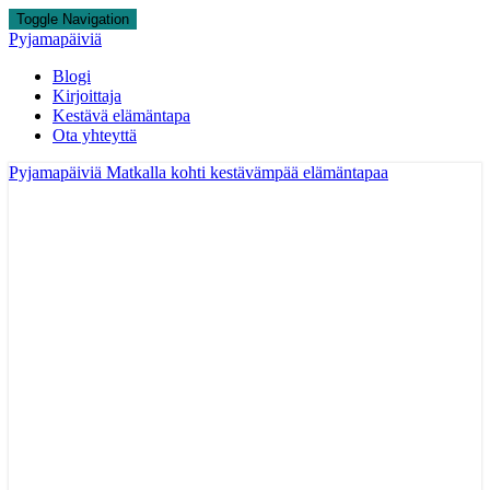
Toggle Navigation
Pyjamapäiviä
Blogi
Kirjoittaja
Kestävä elämäntapa
Ota yhteyttä
Pyjamapäiviä
Matkalla kohti kestävämpää elämäntapaa