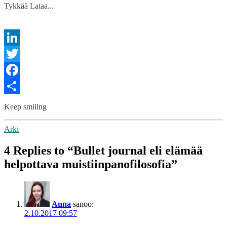
Tykkää
Lataa...
LinkedIn
Twitter
Facebook
Share
Keep smiling
Arki
4 Replies to “Bullet journal eli elämää
helpottava muistiinpanofilosofia”
Anna
sanoo:
2.10.2017 09:57