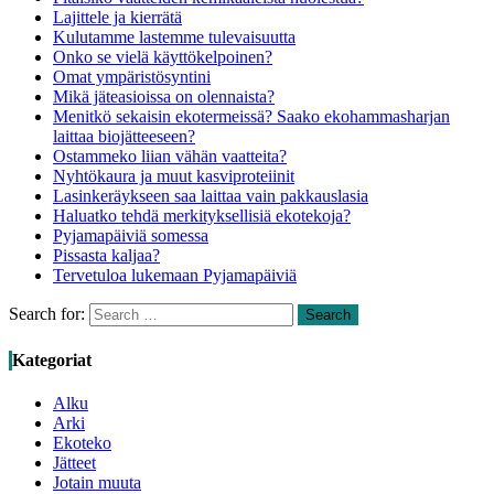
Lajittele ja kierrätä
Kulutamme lastemme tulevaisuutta
Onko se vielä käyttökelpoinen?
Omat ympäristösyntini
Mikä jäteasioissa on olennaista?
Menitkö sekaisin ekotermeissä? Saako ekohammasharjan
laittaa biojätteeseen?
Ostammeko liian vähän vaatteita?
Nyhtökaura ja muut kasviproteiinit
Lasinkeräykseen saa laittaa vain pakkauslasia
Haluatko tehdä merkityksellisiä ekotekoja?
Pyjamapäiviä somessa
Pissasta kaljaa?
Tervetuloa lukemaan Pyjamapäiviä
Search for:
Search
Kategoriat
Alku
Arki
Ekoteko
Jätteet
Jotain muuta