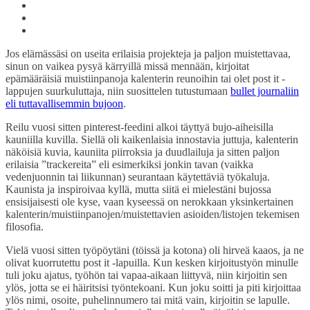
Jos elämässäsi on useita erilaisia projekteja ja paljon muistettavaa,
sinun on vaikea pysyä kärryillä missä mennään, kirjoitat
epämääräisiä muistiinpanoja kalenterin reunoihin tai olet post it -
lappujen suurkuluttaja, niin suosittelen tutustumaan
bullet journaliin
eli tuttavallisemmin bujoon
.
Reilu vuosi sitten pinterest-feedini alkoi täyttyä bujo-aiheisilla
kauniilla kuvilla. Siellä oli kaikenlaisia innostavia juttuja, kalenterin
näköisiä kuvia, kauniita piirroksia ja duudlailuja ja sitten paljon
erilaisia ”trackereita” eli esimerkiksi jonkin tavan (vaikka
vedenjuonnin tai liikunnan) seurantaan käytettäviä työkaluja.
Kaunista ja inspiroivaa kyllä, mutta siitä ei mielestäni bujossa
ensisijaisesti ole kyse, vaan kyseessä on nerokkaan yksinkertainen
kalenterin/muistiinpanojen/muistettavien asioiden/listojen tekemisen
filosofia.
Vielä vuosi sitten työpöytäni (töissä ja kotona) oli hirveä kaaos, ja ne
olivat kuorrutettu post it -lapuilla. Kun kesken kirjoitustyön minulle
tuli joku ajatus, työhön tai vapaa-aikaan liittyvä, niin kirjoitin sen
ylös, jotta se ei häiritsisi työntekoani. Kun joku soitti ja piti kirjoittaa
ylös nimi, osoite, puhelinnumero tai mitä vain, kirjoitin se lapulle.