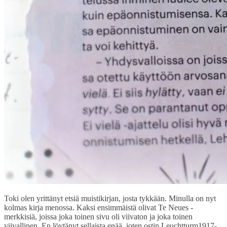
Toki olen yrittänyt etsiä muistikirjan, josta tykkään. Minulla on nyt
kolmas kirja menossa. Kaksi ensimmäistä olivat Te Neues -
merkkisiä, joissa joka toinen sivu oli viivaton ja joka toinen
viivallinen. En löytänyt sellaista enää, joten ostin Leuchtturm1917-