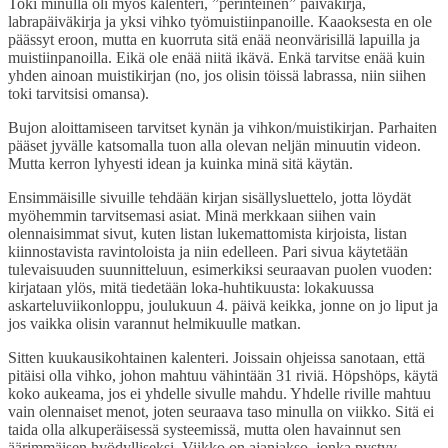
Toki minulla oli myös kalenteri, ”perinteinen” päiväkirja,
labrapäiväkirja ja yksi vihko työmuistiinpanoille. Kaaoksesta en ole
päässyt eroon, mutta en kuorruta sitä enää neonvärisillä lapuilla ja
muistiinpanoilla. Eikä ole enää niitä ikävä. Enkä tarvitse enää kuin
yhden ainoan muistikirjan (no, jos olisin töissä labrassa, niin siihen
toki tarvitsisi omansa).
Bujon aloittamiseen tarvitset kynän ja vihkon/muistikirjan. Parhaiten
pääset jyvälle katsomalla tuon alla olevan neljän minuutin videon.
Mutta kerron lyhyesti idean ja kuinka minä sitä käytän.
Ensimmäisille sivuille tehdään kirjan sisällysluettelo, jotta löydät
myöhemmin tarvitsemasi asiat. Minä merkkaan siihen vain
olennaisimmat sivut, kuten listan lukemattomista kirjoista, listan
kiinnostavista ravintoloista ja niin edelleen. Pari sivua käytetään
tulevaisuuden suunnitteluun, esimerkiksi seuraavan puolen vuoden:
kirjataan ylös, mitä tiedetään loka-huhtikuusta: lokakuussa
askarteluviikonloppu, joulukuun 4. päivä keikka, jonne on jo liput ja
jos vaikka olisin varannut helmikuulle matkan.
Sitten kuukausikohtainen kalenteri. Joissain ohjeissa sanotaan, että
pitäisi olla vihko, johon mahtuu vähintään 31 riviä. Höpshöps, käytä
koko aukeama, jos ei yhdelle sivulle mahdu. Yhdelle riville mahtuu
vain olennaiset menot, joten seuraava taso minulla on viikko. Sitä ei
taida olla alkuperäisessä systeemissä, mutta olen havainnut sen
äärimmäisen hyödylliseksi. Viikko on ajanjakso, jonka pystyy