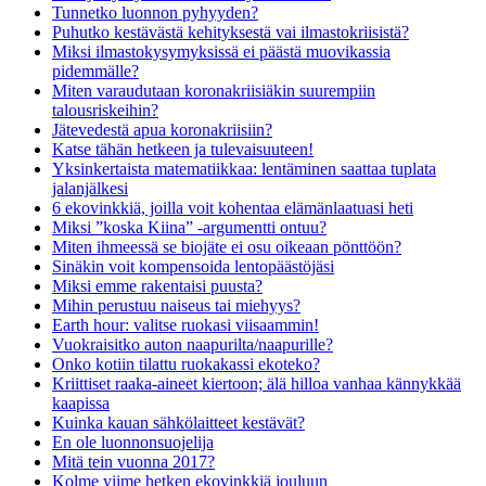
Tunnetko luonnon pyhyyden?
Puhutko kestävästä kehityksestä vai ilmastokriisistä?
Miksi ilmastokysymyksissä ei päästä muovikassia
pidemmälle?
Miten varaudutaan koronakriisiäkin suurempiin
talousriskeihin?
Jätevedestä apua koronakriisiin?
Katse tähän hetkeen ja tulevaisuuteen!
Yksinkertaista matematiikkaa: lentäminen saattaa tuplata
jalanjälkesi
6 ekovinkkiä, joilla voit kohentaa elämänlaatuasi heti
Miksi ”koska Kiina” -argumentti ontuu?
Miten ihmeessä se biojäte ei osu oikeaan pönttöön?
Sinäkin voit kompensoida lentopäästöjäsi
Miksi emme rakentaisi puusta?
Mihin perustuu naiseus tai miehyys?
Earth hour: valitse ruokasi viisaammin!
Vuokraisitko auton naapurilta/naapurille?
Onko kotiin tilattu ruokakassi ekoteko?
Kriittiset raaka-aineet kiertoon; älä hilloa vanhaa kännykkää
kaapissa
Kuinka kauan sähkölaitteet kestävät?
En ole luonnonsuojelija
Mitä tein vuonna 2017?
Kolme viime hetken ekovinkkiä jouluun