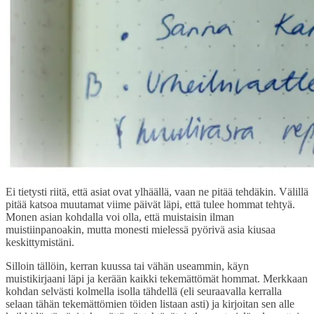
Ei tietysti riitä, että asiat ovat ylhäällä, vaan ne pitää tehdäkin. Välillä
pitää katsoa muutamat viime päivät läpi, että tulee hommat tehtyä.
Monen asian kohdalla voi olla, että muistaisin ilman
muistiinpanoakin, mutta monesti mielessä pyörivä asia kiusaa
keskittymistäni.
Silloin tällöin, kerran kuussa tai vähän useammin, käyn
muistikirjaani läpi ja kerään kaikki tekemättömät hommat. Merkkaan
kohdan selvästi kolmella isolla tähdellä (eli seuraavalla kerralla
selaan tähän tekemättömien töiden listaan asti) ja kirjoitan sen alle