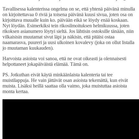
Tavallisessa kalenterissa ongelma on se, että yhtenä päivänä minulla
on kirjoitettavaa 0 riviä ja toisena päivänä kuusi sivua, joten osa on
kirjoittava muualle kuin ko. päivään eikä se löydy enää koskaan.
Nyt löydän. Esimerkiksi tein rikosilmoituksen helmikuussa, joten
rikoksen asianumero löytyi sieltä. Jos lähtisin ostoksille tänään, niin
vilkaisisin muutamat sivut läpi ja näkisin, että pitäisi ostaa
naamarasva, puureri ja uusi ulkoinen kovalevy (joka on ollut listalla
jo muutaman kuukauden).
Harvoista asioista voi sanoa, että ne ovat oikeasti ja olennaisesti
helpottaneet jokapäiväistä elämää. Tämä on.
PS. Jotkuthan eivät käytä minkäänlaista kalenteria tai tee
muistilappuja. He vain jättävät osan asioista tekemättä, kun eivät
muista. Lisäksi heillä saattaa olla vaimo, joka muistuttaa asioista
monta kertaa.