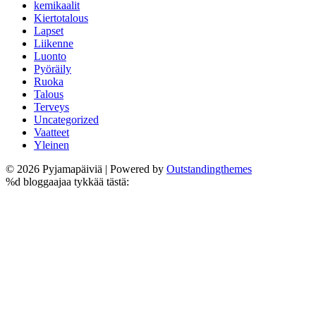
kemikaalit
Kiertotalous
Lapset
Liikenne
Luonto
Pyöräily
Ruoka
Talous
Terveys
Uncategorized
Vaatteet
Yleinen
© 2026 Pyjamapäiviä | Powered by
Outstandingthemes
%d
bloggaajaa tykkää tästä: