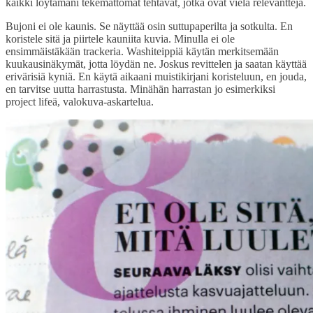
kaikki löytämäni tekemättömät tehtävät, jotka ovat vielä relevantteja.
Bujoni ei ole kaunis. Se näyttää osin suttupaperilta ja sotkulta. En
koristele sitä ja piirtele kauniita kuvia. Minulla ei ole
ensimmäistäkään trackeria. Washiteippiä käytän merkitsemään
kuukausinäkymät, jotta löydän ne. Joskus revittelen ja saatan käyttää
erivärisiä kyniä. En käytä aikaani muistikirjani koristeluun, en jouda,
en tarvitse uutta harrastusta. Minähän harrastan jo esimerkiksi
project lifeä, valokuva-askartelua.