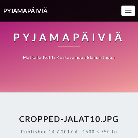
PYJAMAPÄIVIÄ
Togg
Navi
PYJAMAPÄIVIÄ
Matkalla Kohti Kestävämpää Elämäntapaa
CROPPED-JALAT10.JPG
Published
14.7.2017
At
1500 × 750
In