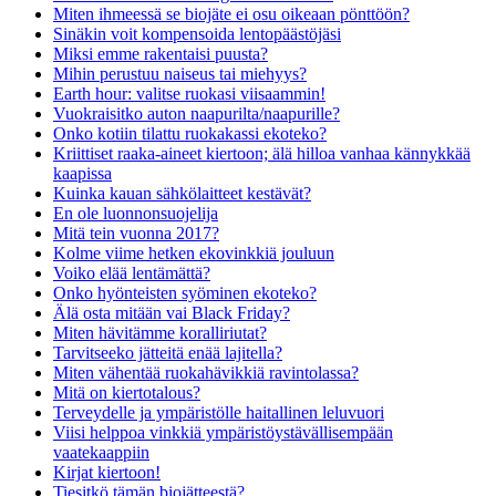
Miten ihmeessä se biojäte ei osu oikeaan pönttöön?
Sinäkin voit kompensoida lentopäästöjäsi
Miksi emme rakentaisi puusta?
Mihin perustuu naiseus tai miehyys?
Earth hour: valitse ruokasi viisaammin!
Vuokraisitko auton naapurilta/naapurille?
Onko kotiin tilattu ruokakassi ekoteko?
Kriittiset raaka-aineet kiertoon; älä hilloa vanhaa kännykkää
kaapissa
Kuinka kauan sähkölaitteet kestävät?
En ole luonnonsuojelija
Mitä tein vuonna 2017?
Kolme viime hetken ekovinkkiä jouluun
Voiko elää lentämättä?
Onko hyönteisten syöminen ekoteko?
Älä osta mitään vai Black Friday?
Miten hävitämme koralliriutat?
Tarvitseeko jätteitä enää lajitella?
Miten vähentää ruokahävikkiä ravintolassa?
Mitä on kiertotalous?
Terveydelle ja ympäristölle haitallinen leluvuori
Viisi helppoa vinkkiä ympäristöystävällisempään
vaatekaappiin
Kirjat kiertoon!
Tiesitkö tämän biojätteestä?