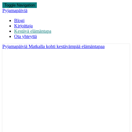
Toggle Navigation
Pyjamapäiviä
Blogi
Kirjoittaja
Kestävä elämäntapa
Ota yhteyttä
Pyjamapäiviä
Matkalla kohti kestävämpää elämäntapaa