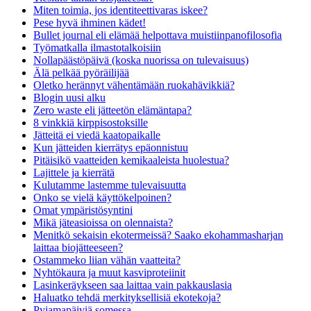
Miten toimia, jos identiteettivaras iskee?
Pese hyvä ihminen kädet!
Bullet journal eli elämää helpottava muistiinpanofilosofia
Työmatkalla ilmastotalkoisiin
Nollapäästöpäivä (koska nuorissa on tulevaisuus)
Älä pelkää pyöräilijää
Oletko herännyt vähentämään ruokahävikkiä?
Blogin uusi alku
Zero waste eli jätteetön elämäntapa?
8 vinkkiä kirppisostoksille
Jätteitä ei viedä kaatopaikalle
Kun jätteiden kierrätys epäonnistuu
Pitäisikö vaatteiden kemikaaleista huolestua?
Lajittele ja kierrätä
Kulutamme lastemme tulevaisuutta
Onko se vielä käyttökelpoinen?
Omat ympäristösyntini
Mikä jäteasioissa on olennaista?
Menitkö sekaisin ekotermeissä? Saako ekohammasharjan
laittaa biojätteeseen?
Ostammeko liian vähän vaatteita?
Nyhtökaura ja muut kasviproteiinit
Lasinkeräykseen saa laittaa vain pakkauslasia
Haluatko tehdä merkityksellisiä ekotekoja?
Pyjamapäiviä somessa