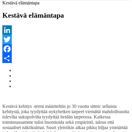
Kestävä elämäntapa
Kestävä elämäntapa
LinkedIn
Twitter
Facebook
Share
Kestävä kehitys -termi määriteltiin jo 30 vuotta sitten: sellaista
kehitystä, joka tyydyttää nykyhetken tarpeet viemättä mahdollisuutta
tulevilta sukupolvilta tyydyttää heidän tarpeensa. Kaikessa
toiminnassamme tulisi huomioida sekä ympäristö, talous että
sosiaaliset näkökulmat. Suuri yleisökin alkaa pikku hiljaa ymmärtää