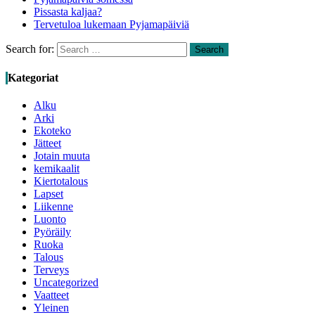
Pissasta kaljaa?
Tervetuloa lukemaan Pyjamapäiviä
Search for:
Search
Kategoriat
Alku
Arki
Ekoteko
Jätteet
Jotain muuta
kemikaalit
Kiertotalous
Lapset
Liikenne
Luonto
Pyöräily
Ruoka
Talous
Terveys
Uncategorized
Vaatteet
Yleinen