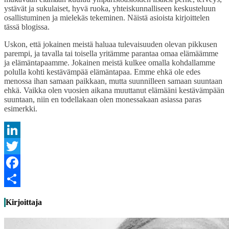
ystävät ja sukulaiset, hyvä ruoka, yhteiskunnalliseen keskusteluun
osallistuminen ja mielekäs tekeminen. Näistä asioista kirjoittelen
tässä blogissa.
Uskon, että jokainen meistä haluaa tulevaisuuden olevan pikkusen
parempi, ja tavalla tai toisella yritämme parantaa omaa elämäämme
ja elämäntapaamme. Jokainen meistä kulkee omalla kohdallamme
polulla kohti kestävämpää elämäntapaa. Emme ehkä ole edes
menossa ihan samaan paikkaan, mutta suunnilleen samaan suuntaan
ehkä. Vaikka olen vuosien aikana muuttanut elämääni kestävämpään
suuntaan, niin en todellakaan olen monessakaan asiassa paras
esimerkki.
LinkedIn
Twitter
Facebook
Share
Kirjoittaja