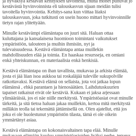
ja hyväksyä kestävän kehityksen tavoitteita, mutta monet puhuvat jo
kestävästä hyvinvoinnista eli talouskasvun sijaan meidän tulisi
tavoitella hyvinvointia. Kehitys-sana kun viittaa liiaksi
talouskasvuun, joka tutkitusti on usein huono mittari hyvinvoinnille
tietyn rajan ylitettyään.
Minulle kestävämpi elämäntapa on juuri sitä. Haluan ottaa
kuluttajana ja kansalaisena huomioon toimintani vaikutukset
ympäristöön, talouteen ja muihin ihmisiin, nyt ja
tulevaisuudessa. Kestävä elämäntapa antaa muillekin
mahdollisuuden elää ja toimia. En haaskaa resursseja, en omiani
enkä yhteiskunnan, en materiaalisia enkä henkisiä.
Kestävä elämäntapa on ihan tavallista, mukavaa ja arkista elämää,
josta ei jää liian isoa aukkoa tai roskaläjää tuleville sukupolville
ratkottavaksi. Kestävä elämä on sellaista, jota voi jatkaa lopun
elämänsä , ehkä parantaen ja hienosäätäen. Laihdutuskuurien
tapaiset ratkaisut eivät ole kestäviä. Kukaan ei jaksa arjessaan
ylimääräisiä, jos ei näe niille merkitystä. Ympäristöasiat ovat minulle
tärkeitä, ja sitä tietoa haluan jakaa muillekin, kertoa mitä merkitystä
milläkin teolla tai tekemättä jättämisellä on. Olen ajatellut, että jos
joku ei ole huolestunut ympäristön tilasta, tämä ei ole oikein
ymmärtänyt asiaa.
Kestävä elämäntapa on kokonaisvaltainen tapa elää. Minulle
mukavaan elämään kuuluu ympäristöasioiden lisäksi perhe, terveys,