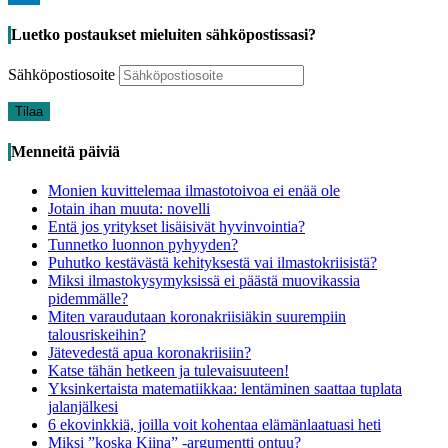
LinkedIn
Luetko postaukset mieluiten sähköpostissasi?
Sähköpostiosoite
Tilaa
Menneitä päiviä
Monien kuvittelemaa ilmastotoivoa ei enää ole
Jotain ihan muuta: novelli
Entä jos yritykset lisäisivät hyvinvointia?
Tunnetko luonnon pyhyyden?
Puhutko kestävästä kehityksestä vai ilmastokriisistä?
Miksi ilmastokysymyksissä ei päästä muovikassia
pidemmälle?
Miten varaudutaan koronakriisiäkin suurempiin
talousriskeihin?
Jätevedestä apua koronakriisiin?
Katse tähän hetkeen ja tulevaisuuteen!
Yksinkertaista matematiikkaa: lentäminen saattaa tuplata
jalanjälkesi
6 ekovinkkiä, joilla voit kohentaa elämänlaatuasi heti
Miksi ”koska Kiina” -argumentti ontuu?