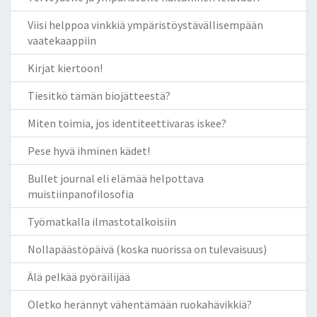
Viisi helppoa vinkkiä ympäristöystävällisempään
vaatekaappiin
Kirjat kiertoon!
Tiesitkö tämän biojätteestä?
Miten toimia, jos identiteettivaras iskee?
Pese hyvä ihminen kädet!
Bullet journal eli elämää helpottava
muistiinpanofilosofia
Työmatkalla ilmastotalkoisiin
Nollapäästöpäivä (koska nuorissa on tulevaisuus)
Älä pelkää pyöräilijää
Oletko herännyt vähentämään ruokahävikkiä?