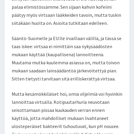
palaa elimistössämme. Sen sijaan kahvin kofeiini
päätyy myös virtsaan lääkkeiden tavoin, mutta tuskin
siitäkään huolta on. Asioita tutkitaan edelleen.
Sääntö-Suomelle ja EU:lle irvaillaan välillä, ja tässä se
taas iskee: virtsaa ei nimittäin saa nykysäädösten
mukaan käyttää (kaupallisena) lannoitteena.
Muutama mutka kuulemma asiassa on, mutta toivon
mukaan saadaan lainsäädäntöä järkevöitettyä pian.
Sitten tietysti tarvitaan sitä erilliskerättyä virtsaa.
Mutta kesämökkiläiset hoi, omia viljelmiä voi hyvinkin
lannoittaa virtsalla. Kotipuutarhuria neuvotaan
seisottamaan pissaa kuukauden verran ennen
käyttöä, jotta mahdolliset mukaan livahtaneet
ulosteperäiset bakteerit tuhoutuvat, kun pH nousee.