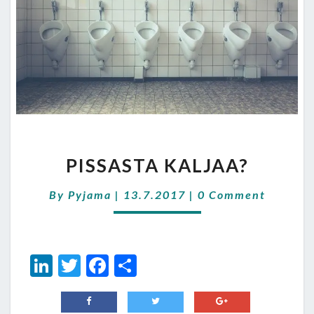
PISSASTA
PISSASTA KALJAA?
KALJAA?
Comments
By
Pyjama
|
13.7.2017
|
0 Comment
Li
T
Fa
S
n
wi
ce
h
ke
tt
b
ar