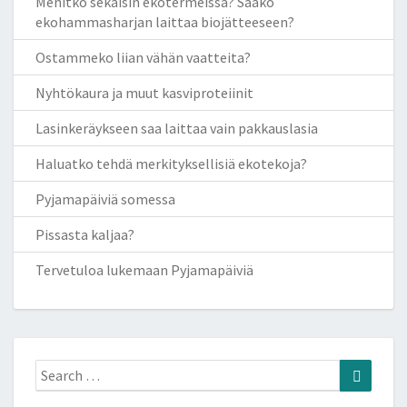
Menitkö sekaisin ekotermeissä? Saako
ekohammasharjan laittaa biojätteeseen?
Ostammeko liian vähän vaatteita?
Nyhtökaura ja muut kasviproteiinit
Lasinkeräykseen saa laittaa vain pakkauslasia
Haluatko tehdä merkityksellisiä ekotekoja?
Pyjamapäiviä somessa
Pissasta kaljaa?
Tervetuloa lukemaan Pyjamapäiviä
Search
Search
for: