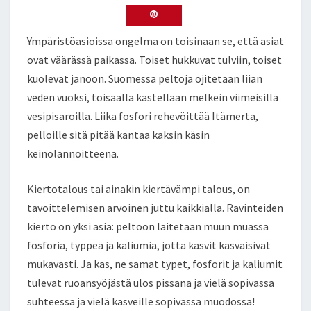
dI
er
o
e
n
o
Ympäristöasioissa ongelma on toisinaan se, että asiat
k
ovat väärässä paikassa. Toiset hukkuvat tulviin, toiset
kuolevat janoon. Suomessa peltoja ojitetaan liian
veden vuoksi, toisaalla kastellaan melkein viimeisillä
vesipisaroilla. Liika fosfori rehevöittää Itämerta,
pelloille sitä pitää kantaa kaksin käsin
keinolannoitteena.
Kiertotalous tai ainakin kiertävämpi talous, on
tavoittelemisen arvoinen juttu kaikkialla. Ravinteiden
kierto on yksi asia: peltoon laitetaan muun muassa
fosforia, typpeä ja kaliumia, jotta kasvit kasvaisivat
mukavasti. Ja kas, ne samat typet, fosforit ja kaliumit
tulevat ruoansyöjästä ulos pissana ja vielä sopivassa
suhteessa ja vielä kasveille sopivassa muodossa!