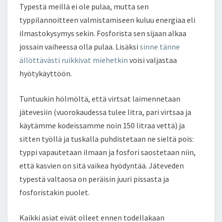
Typestä meillä ei ole pulaa, mutta sen
typpilannoitteen valmistamiseen kuluu energiaa eli
ilmastokysymys sekin. Fosforista sen sijaan alkaa
jossain vaiheessa olla pulaa. Lisäksi
sinne tänne
ällöttävästi ruikkivat miehetkin
voisi valjastaa
hyötykäyttöön.
Tuntuukin hölmöltä, että virtsat laimennetaan
jätevesiin (vuorokaudessa tulee litra, pari virtsaa ja
käytämme kodeissamme noin 150 litraa vettä) ja
sitten työllä ja tuskalla puhdistetaan ne sieltä pois:
typpi vapautetaan ilmaan ja fosfori saostetaan niin,
että kasvien on sitä vaikea hyödyntää. Jäteveden
typestä valtaosa on peräisin juuri pissasta ja
fosforistakin puolet.
Kaikki asiat eivät olleet ennen todellakaan