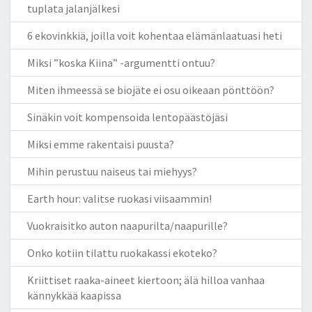
tuplata jalanjälkesi
6 ekovinkkiä, joilla voit kohentaa elämänlaatuasi heti
Miksi ”koska Kiina” -argumentti ontuu?
Miten ihmeessä se biojäte ei osu oikeaan pönttöön?
Sinäkin voit kompensoida lentopäästöjäsi
Miksi emme rakentaisi puusta?
Mihin perustuu naiseus tai miehyys?
Earth hour: valitse ruokasi viisaammin!
Vuokraisitko auton naapurilta/naapurille?
Onko kotiin tilattu ruokakassi ekoteko?
Kriittiset raaka-aineet kiertoon; älä hilloa vanhaa
kännykkää kaapissa