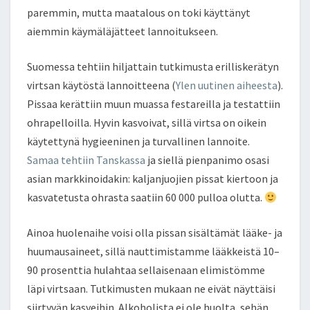
paremmin, mutta maatalous on toki käyttänyt
aiemmin käymäläjätteet lannoitukseen.
Suomessa tehtiin hiljattain tutkimusta erilliskerätyn
virtsan käytöstä lannoitteena (
Ylen uutinen aiheesta
).
Pissaa kerättiin muun muassa festareilla ja testattiin
ohrapelloilla. Hyvin kasvoivat, sillä virtsa on oikein
käytettynä hygieeninen ja turvallinen lannoite.
Samaa tehtiin Tanskassa
ja siellä pienpanimo osasi
asian markkinoidakin: kaljanjuojien pissat kiertoon ja
kasvatetusta ohrasta saatiin 60 000 pulloa olutta.
Ainoa huolenaihe voisi olla pissan sisältämät lääke- ja
huumausaineet, sillä nauttimistamme lääkkeistä 10–
90 prosenttia hulahtaa sellaisenaan elimistömme
läpi virtsaan. Tutkimusten mukaan ne eivät näyttäisi
siirtyvän kasveihin. Alkoholista ei ole huolta, sehän