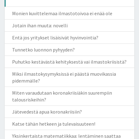
Monien kuvittelemaa ilmastotoivoa ei enää ole
Jotain ihan muuta: novelli
Entä jos yritykset lisäisivät hyvinvointia?
Tunnetko luonnon pyhyyden?
Puhutko kestävästä kehityksestä vai ilmastokriisistä?
Miksi ilmastokysymyksissä ei päästä muovikassia
pidemmälle?
Miten varaudutaan koronakriisiäkin suurempiin
talousriskeihin?
Jätevedestä apua koronakriisiin?
Katse tähän hetkeen ja tulevaisuuteen!
Yksinkertaista matematiikkaa: lentäminen saattaa