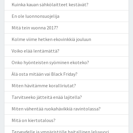
Kuinka kauan sähkölaitteet kestävät?
En ole luonnonsuojelija
Mitä tein vuonna 2017?
Kolme viime hetken ekovinkkiä jouluun
Voiko elää lentämättä?
Onko hyönteisten syöminen ekoteko?
Älä osta mitään vai Black Friday?
Miten hävitämme koralliriutat?
Tarvitseeko jätteitä enää lajitella?
Miten vähentää ruokahävikkiä ravintolassa?
Mitä on kiertotalous?
Terveydelle ja ympäristölle haitallinen leluvuori