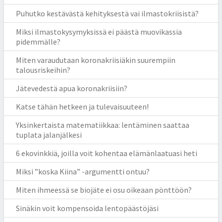
Puhutko kestävästä kehityksestä vai ilmastokriisistä?
Miksi ilmastokysymyksissä ei päästä muovikassia
pidemmälle?
Miten varaudutaan koronakriisiäkin suurempiin
talousriskeihin?
Jätevedestä apua koronakriisiin?
Katse tähän hetkeen ja tulevaisuuteen!
Yksinkertaista matematiikkaa: lentäminen saattaa
tuplata jalanjälkesi
6 ekovinkkiä, joilla voit kohentaa elämänlaatuasi heti
Miksi ”koska Kiina” -argumentti ontuu?
Miten ihmeessä se biojäte ei osu oikeaan pönttöön?
Sinäkin voit kompensoida lentopäästöjäsi