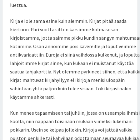
luettua.
Kirja ei ole sama esine kuin aiemmin. Kirjat pitää saada
kiertoon. Pari vuotta sitten karsimme kolmasosan
kirjoistamme, jotta saimme pikku kundin sängyn mahtumaa
kotiimme. Osan annoimme pois kavereille ja loput veimme
antikvariaattiin. Euroja ei siinä vaihdossa kulkenut, ja lopulta
lahjoitimme kirjat sinne, kun kukaan ei muistanut käyttää
saatua lahjakorttia. Nyt olemme pyrkineet siihen, että kaikk
kirjat mahtuvat kirjahyllyyn eli kirjoja menisi ulospäin
vähintään yhtä paljon kuin tulee sisään. Toki kirjastoakin
käytämme ahkerasti.
Kun menee tapaamiseen tai juhliin, jossa on useampia ihmisi
koolla, niin nappaan toisinaan mukaan viimeksi lukemani
pokkarin. Usein se kelpaa jollekin. Kirjoja voi jättää vaikka
puiston penkille tai kahvilaan odottamaan seuraavaa lukijaa.