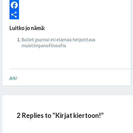
i
T
n
w
F
k
i
a
S
Luitko jo nämä:
e
t
c
h
Bullet journal eli elämää helpottava
d
t
e
a
muistiinpanofilosofia
I
e
b
r
n
r
o
e
o
Arki
k
2 Replies to “Kirjat kiertoon!”