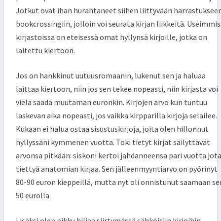
Jotkut ovat ihan hurahtaneet siihen liittyvään harrastuksee
bookcrossingiin, jolloin voi seurata kirjan liikkeitä. Useimmi
kirjastoissa on eteisessä omat hyllynsä kirjoille, jotka on
laitettu kiertoon.
Jos on hankkinut uutuusromaanin, lukenut sen ja haluaa
laittaa kiertoon, niin jos sen tekee nopeasti, niin kirjasta voi
vielä saada muutaman euronkin. Kirjojen arvo kun tuntuu
laskevan aika nopeasti, jos vaikka kirpparilla kirjoja selailee.
Kukaan ei halua ostaa sisustuskirjoja, joita olen hillonnut
hyllyssäni kymmenen vuotta. Toki tietyt kirjat säilyttävät
arvonsa pitkään: siskoni kertoi jahdanneensa pari vuotta jot
tiettyä anatomian kirjaa. Sen jälleenmyyntiarvo on pyörinyt
80-90 euron kieppeillä, mutta nyt oli onnistunut saamaan se
50 eurolla.
Lisäksi olen pikku hiljaa siirtymässä sähköisiin kirjoihin.