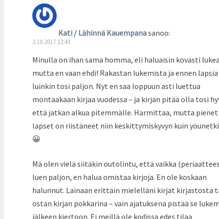
Kati / Lähinnä Kauempana
sanoo:
2.10.2017 12:43
Minulla on ihan sama homma, eli haluaisin kovasti lukea
mutta en vaan ehdi! Rakastan lukemista ja ennen lapsia
luinkin tosi paljon. Nyt en saa loppuun asti luettua
montaakaan kirjaa vuodessa – ja kirjan pitää olla tosi hy
että jatkan alkua pitemmälle. Harmittaa, mutta pienet
lapset on riistäneet niin keskittymiskyvyn kuin yöunetki
😀
Mä olen vielä siitäkin outolintu, että vaikka (periaattee
luen paljon, en halua omistaa kirjoja. En ole koskaan
halunnut. Lainaan erittäin mielelläni kirjat kirjastosta t
ostan kirjan pokkarina – vain ajatuksena pistää se luke
jälkeen kiertoon. Ei meillä ole kodissa edes tilaa