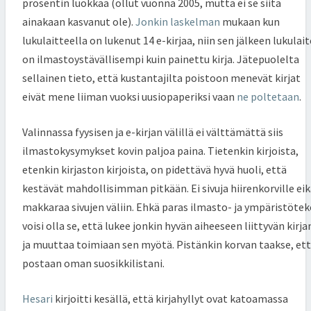
prosentin luokkaa (ollut vuonna 2005, mutta ei se siitä
ainakaan kasvanut ole).
Jonkin laskelman
mukaan kun
lukulaitteella on lukenut 14 e-kirjaa, niin sen jälkeen lukulait
on ilmastoystävällisempi kuin painettu kirja. Jätepuolelta
sellainen tieto, että kustantajilta poistoon menevät kirjat
eivät mene liiman vuoksi uusiopaperiksi vaan
ne poltetaan
.
Valinnassa fyysisen ja e-kirjan välillä ei välttämättä siis
ilmastokysymykset kovin paljoa paina. Tietenkin kirjoista,
etenkin kirjaston kirjoista, on pidettävä hyvä huoli, että
kestävät mahdollisimman pitkään. Ei sivuja hiirenkorville ei
makkaraa sivujen väliin. Ehkä paras ilmasto- ja ympäristöte
voisi olla se, että lukee jonkin hyvän aiheeseen liittyvän kirja
ja muuttaa toimiaan sen myötä. Pistänkin korvan taakse, et
postaan oman suosikkilistani.
Hesari
kirjoitti kesällä, että kirjahyllyt ovat katoamassa