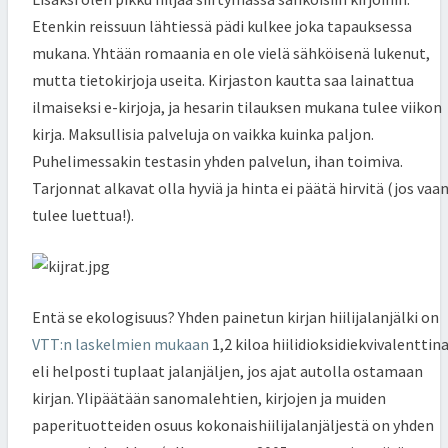
Etenkin reissuun lähtiessä pädi kulkee joka tapauksessa
mukana. Yhtään romaania en ole vielä sähköisenä lukenut,
mutta tietokirjoja useita. Kirjaston kautta saa lainattua
ilmaiseksi e-kirjoja, ja hesarin tilauksen mukana tulee viikon
kirja. Maksullisia palveluja on vaikka kuinka paljon.
Puhelimessakin testasin yhden palvelun, ihan toimiva.
Tarjonnat alkavat olla hyviä ja hinta ei päätä hirvitä (jos vaa
tulee luettua!).
Entä se ekologisuus? Yhden painetun kirjan hiilijalanjälki on
VTT:n laskelmien mukaan
1,2 kiloa hiilidioksidiekvivalenttin
eli helposti tuplaat jalanjäljen, jos ajat autolla ostamaan
kirjan. Ylipäätään sanomalehtien, kirjojen ja muiden
paperituotteiden osuus kokonaishiilijalanjäljestä on yhden