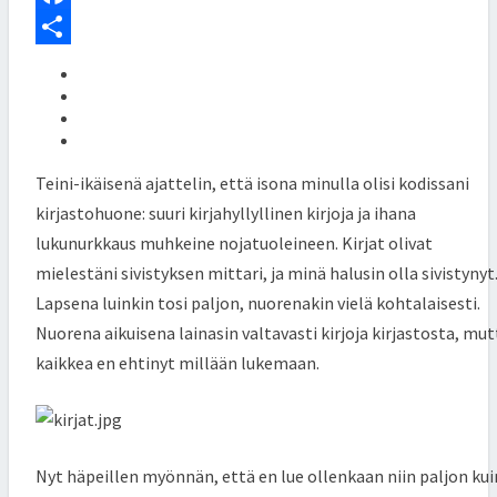
O
n
w
F
N
!
k
i
a
S
e
t
c
h
d
t
e
a
I
e
b
r
Teini-ikäisenä ajattelin, että isona minulla olisi kodissani
n
r
o
e
kirjastohuone: suuri kirjahyllyllinen kirjoja ja ihana
o
lukunurkkaus muhkeine nojatuoleineen. Kirjat olivat
mielestäni sivistyksen mittari, ja minä halusin olla sivistynyt
k
Lapsena luinkin tosi paljon, nuorenakin vielä kohtalaisesti.
Nuorena aikuisena lainasin valtavasti kirjoja kirjastosta, mut
kaikkea en ehtinyt millään lukemaan.
Nyt häpeillen myönnän, että en lue ollenkaan niin paljon kui