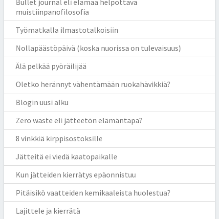
Bullet journal eli elämää helpottava
muistiinpanofilosofia
Työmatkalla ilmastotalkoisiin
Nollapäästöpäivä (koska nuorissa on tulevaisuus)
Älä pelkää pyöräilijää
Oletko herännyt vähentämään ruokahävikkiä?
Blogin uusi alku
Zero waste eli jätteetön elämäntapa?
8 vinkkiä kirppisostoksille
Jätteitä ei viedä kaatopaikalle
Kun jätteiden kierrätys epäonnistuu
Pitäisikö vaatteiden kemikaaleista huolestua?
Lajittele ja kierrätä