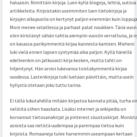
haluaisin. Nimittäin kirjoja. Luen kyllä blogeja, lehtiä, uutisia 
artikkeleita. Kirjoistakin useimmiten luen tietokirjoja ja
kirjojen alkupuolia on kertynyt paljon enemmän kuin loppuja
Moni menee selaillessa ja parhaat palat noukkien. Tänä vuo
olen kiristänyt vähän tahtia aiempiin vuosiin verrattuna, ja n
on kasassa parikymmentä kirjaa kannesta kanteen. Mieheni
luki vielä ennen lapsen syntymää aika paljon. Kyllä hänellä
edelleenkin on jatkuvasti kirja kesken, mutta tahti on
hiljentynyt. Hän arvioi lukevansa toistakymmentä kirjaa
vuodessa. Lastenkirjoja toki luetaan päivittäin, mutta usein
hyllystä otetaan joku tuttu tarina.
Ei tällä lukutahdilla mitään kirjastoa kannata pitää, turha o
neliöitä siihen haaskata. Lisäksi internet ja wikipedia on
korvannut tietosanakirjat ja pinterest sisustuskirjat. Monist
asioista saa netistä uudempaa ja parempaa tietoa kuin
kirjoista. Romaaneja tulee harvemmin useampaan kertaan