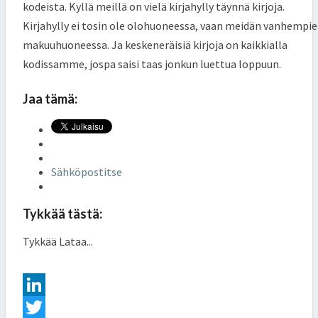
kodeista. Kyllä meillä on vielä kirjahylly täynnä kirjoja.
Kirjahylly ei tosin ole olohuoneessa, vaan meidän vanhempi
makuuhuoneessa. Ja keskeneräisiä kirjoja on kaikkialla
kodissamme, jospa saisi taas jonkun luettua loppuun.
Jaa tämä:
Sähköpostitse
Tykkää tästä:
Tykkää
Lataa...
L