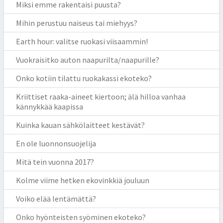
Miksi emme rakentaisi puusta?
Mihin perustuu naiseus tai miehyys?
Earth hour: valitse ruokasi viisaammin!
Vuokraisitko auton naapurilta/naapurille?
Onko kotiin tilattu ruokakassi ekoteko?
Kriittiset raaka-aineet kiertoon; älä hilloa vanhaa
kännykkää kaapissa
Kuinka kauan sähkölaitteet kestävät?
En ole luonnonsuojelija
Mitä tein vuonna 2017?
Kolme viime hetken ekovinkkiä jouluun
Voiko elää lentämättä?
Onko hyönteisten syöminen ekoteko?