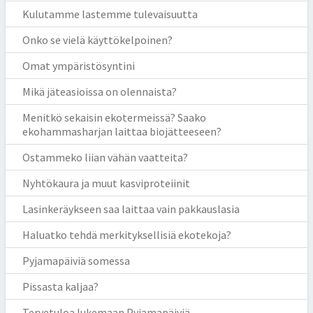
Kulutamme lastemme tulevaisuutta
Onko se vielä käyttökelpoinen?
Omat ympäristösyntini
Mikä jäteasioissa on olennaista?
Menitkö sekaisin ekotermeissä? Saako
ekohammasharjan laittaa biojätteeseen?
Ostammeko liian vähän vaatteita?
Nyhtökaura ja muut kasviproteiinit
Lasinkeräykseen saa laittaa vain pakkauslasia
Haluatko tehdä merkityksellisiä ekotekoja?
Pyjamapäiviä somessa
Pissasta kaljaa?
Tervetuloa lukemaan Pyjamapäiviä