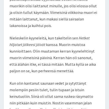
muorikin olisi laittanut minulle, jos olisi elossa ollut
ja olisin tullut käymään. Viimeisinä viikkoina muori ei
mitään laittanut, kun makasi siellä sairaalan
lakanoissa ja kuihtui pois.
Nieleskelin kyyneleitä, kun takeltelin sen
Hetket
hiljaiset jälkeesi jäivät
kanssa. Muorin muistoa
kunnioittaen. Olin muutaman kerran kyynelehtinyt
muorin viimeisinä päivinä. Kerran hän oli sanonut,
että älähän itke, ei tässä mitään. Mutta kyllä se aika
paljon on se, kun perheensä menettää.
Kun olin kantanut saunaan vedet ja sytyttänyt
molempiin pesiin tulet, tulin tupaan ja istuin
keinutuoliin. Siinä oli ollut sama ruskea räsymatto
niin pitkään kuin muistin. Nostin vasemman jalan