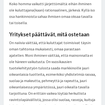
Koko homma vaikutti järjettömältä: eihän ihminen
ole kuluttajana(kaan) rationaalinen, järkevä. Kyllä iso
osa hankinnoista sahaa ihmisen omaa oksaa tavalla
tai toisella.
Yritykset päättävät, mitä ostetaan
On naiivia väittää, että kuluttajat toimisivat täysin
oman tahtonsa mukaisesti, omaa parastaan
ajatellen. Moni ihminen väittää, että mainonnalla ei
ole häneen vaikutusta. On vuosikausien
tuotekehitystyön tulosta saada markkinoille juuri
oikeanlaisia tuotteita, esimerkiksi yhdistelmiä rasvaa,
suolaa ja makeutta, pehmeyttä ja rapeutta, juuri
oikeanlaisessa ympäristössä, juuri oikealla tavalla
tarjoiltuna. On erittäin vaikea löytää herkullista
ravintolapäivällistä, jossa olisi suolaa, rasvoja, kuituja