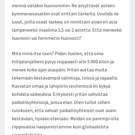
mennä vieläkin huonommin. Ne ärsyttävät asteen
kymmenesosatkin ovat erittäin tärkeitä. Unohda ne
luvut, joilla osaat laskea; on nimittäin aivan eri asia
lämpeneekö maailma 1,5 vai 2 astetta. Että meneekö
huonosti vai hemmetin huonosti?
Mitä minä itse teen? Pidän huolen, että oma
hiilijalanjälkeni pysyy reippaasti alle 5 000 kilon ja
menee koko ajan alaspäin. Yritän auttaa muita
tekemään kestävämpiä valintoja, töissä ja vapaalla.
Kasvatan omaa ja lähipiirin resilienssiä eli kykyä
kohdata vaikeuksia. Erityisesti yritän vahvistaa
paikallisyhteisöjä, joissa elän. Olen tullut siihen
tulokseen, että vahvat paikallisyhteisöt ovat avain
kestävään, hyvään elämään. Meidän on parempi olla
riippuvaisia naapureistamme kuin globaaleista
suuryrityksistä.