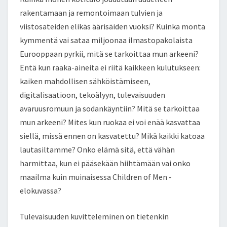
rakentamaan ja remontoimaan tulvien ja
viistosateiden elikäs äärisäiden vuoksi? Kuinka monta
kymmentä vai sataa miljoonaa ilmastopakolaista
Eurooppaan pyrkii, mitä se tarkoittaa mun arkeeni?
Entä kun raaka-aineita ei riitä kaikkeen kulutukseen:
kaiken mahdollisen sähköistämiseen,
digitalisaatioon, tekoälyyn, tulevaisuuden
avaruusromuun ja sodankäyntiin? Mitä se tarkoittaa
mun arkeeni? Mites kun ruokaa ei voi enää kasvattaa
siellä, missä ennen on kasvatettu? Mikä kaikki katoaa
lautasiltamme? Onko elämä sitä, että vähän
harmittaa, kun ei pääsekään hiihtämään vai onko
maailma kuin muinaisessa Children of Men -
elokuvassa?
Tulevaisuuden kuvitteleminen on tietenkin