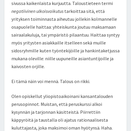
sivussa kaikenlaista kurjuutta. Taloustieteen termi
negatiivinen ulkoisvaikutus
tarkoittaa sitä, että
yrityksen toiminnasta aiheutuu jollekin kolmannelle
osapuolelle haittaa: yhteiskunta joutuu maksamaan
sairaalakuluja, tai ympäristö pilaantuu. Haittaa syntyy
myös yritysten asiakkaille itselleen sekä muille
sidosryhmille kuten työntekijöille ja hankintaketjussa
mukana oleville: niille uupuneille asiantuntijoille ja
kaivosten orjille.
Ei tämä näin voi mennä. Talous on rikki.
Olen opiskellut yliopistoaikoinani kansantalouden
perusopinnot. Muistan, että peruskurssi alkoi
kysynnän ja tarjonnan käsitteistä. Piirrettiin
käppyröitä ja taustalla oli ajatus rationaalisesta
kuluttajasta, joka maksimoi oman hyötynsä. Haha.