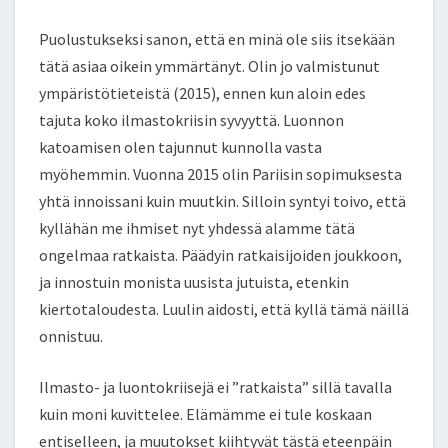
Puolustukseksi sanon, että en minä ole siis itsekään
tätä asiaa oikein ymmärtänyt. Olin jo valmistunut
ympäristötieteistä (2015), ennen kun aloin edes
tajuta koko ilmastokriisin syvyyttä. Luonnon
katoamisen olen tajunnut kunnolla vasta
myöhemmin. Vuonna 2015 olin Pariisin sopimuksesta
yhtä innoissani kuin muutkin. Silloin syntyi toivo, että
kyllähän me ihmiset nyt yhdessä alamme tätä
ongelmaa ratkaista. Päädyin ratkaisijoiden joukkoon,
ja innostuin monista uusista jutuista, etenkin
kiertotaloudesta. Luulin aidosti, että kyllä tämä näillä
onnistuu.
Ilmasto- ja luontokriisejä ei ”ratkaista” sillä tavalla
kuin moni kuvittelee. Elämämme ei tule koskaan
entiselleen, ja muutokset kiihtyvät tästä eteenpäin