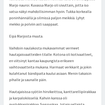
Marjo nauroi. Kuvassa Marjo oli sivuttain, jotta iso
vatsa näkyi mahdollisimman hyvin. Tukka korkealla
poninhännällä ja silmissä paljon meikkiä. Lyhyt
mekko ja polviin asti saappaat.
Eipä Marjosta muuta.
Vaihdoin naulakosta mukavammat vermeet
hautajaisvaatteiden tilalle. Kotona oli kotivaatteet,
en viitsinyt kantaa kaupungista erikseen
vaihtovaatteita mukana. Harmaat verkkarit ja jokin
kulahtanut bändipaita kuului asiaan. Menin takaisin
pihalle ja saunalle päin.
Hautajaisissa syötiin hirvikeittoa, kanttarellipiirakkaa
ja karpalokiisseliä. Kahvin kanssa oli
puolukkapiirakkaa. Syysruokaa. Jotain sellaista