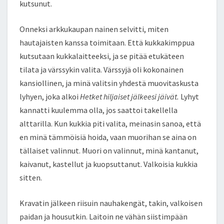
kutsunut.
Onneksi arkkukaupan nainen selvitti, miten
hautajaisten kanssa toimitaan. Että kukkakimppua
kutsutaan kukkalaitteeksi, ja se pitää etukäteen
tilata ja värssykin valita. Värssyjä oli kokonainen
kansiollinen, ja minä valitsin yhdestä muovitaskusta
lyhyen, joka alkoi
Hetket hiljaiset jälkeesi jäivät.
Lyhyt
kannatti kuulemma olla, jos saattoi takellella
alttarilla. Kun kukkia piti valita, meinasin sanoa, että
en minä tämmöisiä hoida, vaan muorihan se aina on
tällaiset valinnut. Muori on valinnut, minä kantanut,
kaivanut, kastellut ja kuopsuttanut. Valkoisia kukkia
sitten.
Kravatin jälkeen riisuin nauhakengät, takin, valkoisen
paidan ja housutkin. Laitoin ne vähän siistimpään