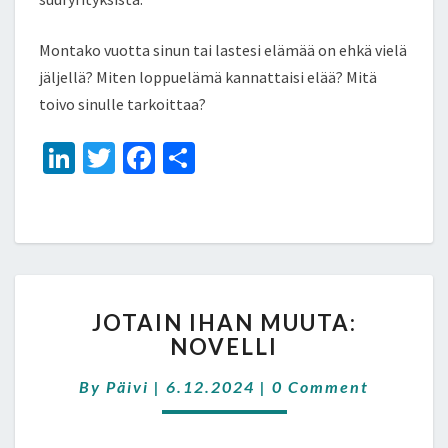
Montako vuotta sinun tai lastesi elämää on ehkä vielä
jäljellä? Miten loppuelämä kannattaisi elää? Mitä
toivo sinulle tarkoittaa?
Li
T
Fa
S
n
wi
ce
h
ke
tt
b
ar
dI
er
o
e
n
o
JOTAIN
k
JOTAIN IHAN MUUTA:
IHAN
NOVELLI
MUUTA:
NOVELLI
Comments
By
Päivi
|
6.12.2024
|
0 Comment