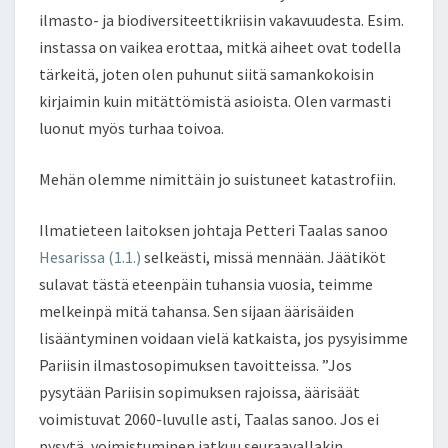
ilmasto- ja biodiversiteettikriisin vakavuudesta. Esim.
instassa on vaikea erottaa, mitkä aiheet ovat todella
tärkeitä, joten olen puhunut siitä samankokoisin
kirjaimin kuin mitättömistä asioista. Olen varmasti
luonut myös turhaa toivoa.
Mehän olemme nimittäin jo suistuneet katastrofiin.
Ilmatieteen laitoksen johtaja Petteri Taalas sanoo
Hesarissa (1.1.)
selkeästi, missä mennään. Jäätiköt
sulavat tästä eteenpäin tuhansia vuosia, teimme
melkeinpä mitä tahansa. Sen sijaan äärisäiden
lisääntyminen voidaan vielä katkaista, jos pysyisimme
Pariisin ilmastosopimuksen tavoitteissa. ”Jos
pysytään Pariisin sopimuksen rajoissa, äärisäät
voimistuvat 2060-luvulle asti, Taalas sanoo. Jos ei
pysytä, voimistuminen jatkuu seuraavallakin