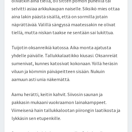
olivatkin aina tiellä, oli sitten pomon puheilla tai
selvitti asiaa arkkukaupan naiselle. Siksikö mies ottaa
aina lakin päästä sisällä, että on sormilla jotain
näprättävää. Välillä sängyssä maatessakin ne olivat
tiellä, mutta niskan taakse ne sentään sai lukittua.
Tuijotin oksanreikiä katossa. Aika monta ajatusta
yhdelle päivälle. Tallukkalaatikko kiusasi. Oksanreiät
sumenivat, kunnes katosivat kokonaan. Yöllä heräsin
viluun ja kömmin päiväpeitteen sisään. Nukuin
aamuun asti unia näkemättä.
Aamu herätti, keitin kahvit. Siivosin saunan ja
pakkasin mukaani vuokraamon lainakamppeet.
Viimeisenä hain tallukkalootan piirongin laatikosta ja
lykkäsin sen etupenkille.