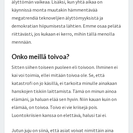
älyttömän vaikeaa. Lisäksi, kun yhtä aikaa on
käynnissä monta muutakin hämmentävää
megatrendiä teknoveljien älyttömyyksistä ja
demokratian hiipumisesta lähtien. Emme osaa pelätä
riittävästi, jos kukaan ei kerro, mihin tällä menolla
mennään.
Onko meillä toivoa?
Sitten siihen toiseen puoleen eli toivoon. Ihminen ei
kai voi toimia, ellei mitään toivoa ole. Se, että
katastrofi on jo käsillä, ei tarkoita minulle ainakaan
hanskojen tiskiin laittamista. Tämä on minun ainoa
elämäni, ja haluan elää sen hyvin. Niin kauan kuin on
elämää, on toivoa. Toivo ei vie kriisejä pois.
Luontokriisien kanssa on elettävä, halusi tai ei.
Jutun juju on siinä, että asiat voivat nimittäin aina