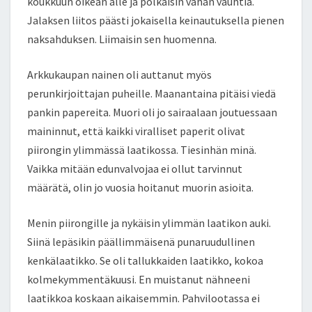
koukkuun oikean alle ja polkaisin vähän vauhtia.
Jalaksen liitos päästi jokaisella keinautuksella pienen
naksahduksen. Liimaisin sen huomenna.
Arkkukaupan nainen oli auttanut myös
perunkirjoittajan puheille. Maanantaina pitäisi viedä
pankin papereita. Muori oli jo sairaalaan joutuessaan
maininnut, että kaikki viralliset paperit olivat
piirongin ylimmässä laatikossa. Tiesinhän minä.
Vaikka mitään edunvalvojaa ei ollut tarvinnut
määrätä, olin jo vuosia hoitanut muorin asioita.
Menin piirongille ja nykäisin ylimmän laatikon auki.
Siinä lepäsikin päällimmäisenä punaruudullinen
kenkälaatikko. Se oli tallukkaiden laatikko, kokoa
kolmekymmentäkuusi. En muistanut nähneeni
laatikkoa koskaan aikaisemmin. Pahvilootassa ei