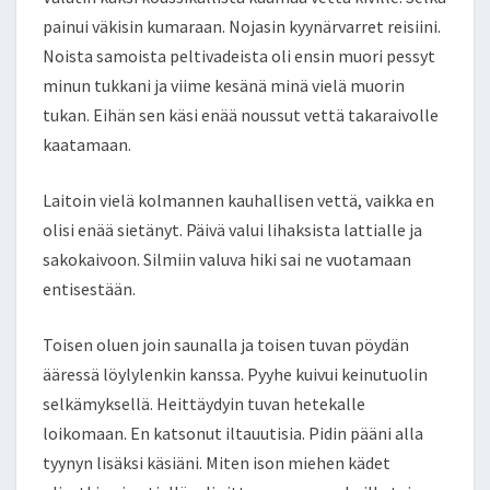
painui väkisin kumaraan. Nojasin kyynärvarret reisiini.
Noista samoista peltivadeista oli ensin muori pessyt
minun tukkani ja viime kesänä minä vielä muorin
tukan. Eihän sen käsi enää noussut vettä takaraivolle
kaatamaan.
Laitoin vielä kolmannen kauhallisen vettä, vaikka en
olisi enää sietänyt. Päivä valui lihaksista lattialle ja
sakokaivoon. Silmiin valuva hiki sai ne vuotamaan
entisestään.
Toisen oluen join saunalla ja toisen tuvan pöydän
ääressä löylylenkin kanssa. Pyyhe kuivui keinutuolin
selkämyksellä. Heittäydyin tuvan hetekalle
loikomaan. En katsonut iltauutisia. Pidin pääni alla
tyynyn lisäksi käsiäni. Miten ison miehen kädet