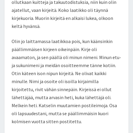
ollutkaan kuitteja ja takuutodistuksia, niin kuin olin
ajatellut, vaan kirjeitä. Koko laatikko oli täynnä
kirjekuoria. Muorin kirjeitä en alkaisi lukea, olkoon
keltä hyvänsä.
Olin jo laittamassa laatikkoa pois, kun käänsinkin
päällimmäisen kirjeen oikeinpäin. Kirje oli
avaamaton, ja sen päällä oli minun nimeni. Minun etu-
ja sukunimeni ja meidän osoitteemme tänne kotiin.
Otin käteen ison nipun kirjeitä. Ne olivat kaikki
minulle. Nimi ja osoite oli isoilla kirjaimilla
kirjoitettu, rivit vähän sinnepäin. Kirjeissä ei ollut
lähettäjää, mutta arvasin heti, kuka lähettäjä oli.
Melkein heti. Katselin muutamien postileimoja. Osa
oli lapsuudestani, mutta se päällimmäisin kuori
kolmisen vuotta sitten postitettu.