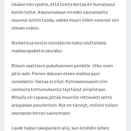
sisääni niin syvälle, että toista kertaa en humalassa
kotiin tullut. Aikuisenakaan en edes saunaolutta
osannut kotiin tuoda, vaikka muori olikin sanonut sen
olevan ookoo.
Marketissa nostin ostoskoriin kaksi oluttölkkiä
makkarapaketin seuraksi.
Riisuin vaatteeni pukuhuoneen penkille. Ulko-oven
jätin auki. Pienen ikkunan eteen mahtui juuri
rannekello. Vastaa ei ollut. Kylmävesisaavin olin
vanhasta tottumuksesta täyttänyt piripintaan.
Minulla oli tapana jättää muorille riittävästi vettä
arkipäivän pesuhetkiin. Nyt en tiennyt, milloin tulisin
seuraavan kerran saunomaan.
Laude taipui takapuoleni alla, kun istahdin siihen.