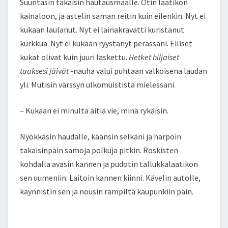
Suuntasin takaisin hautausmaalle. Otin laatikon
kainaloon, ja astelin saman reitin kuin eilenkin. Nyt ei
kukaan laulanut. Nyt ei lainakravatti kuristanut
kurkkua. Nyt ei kukaan ryystänyt perässäni. Eiliset
kukat olivat kuin juuri laskettu.
Hetket hiljaiset
taaksesi jäivät
-nauha valui puhtaan valkoisena laudan
yli. Mutisin värssyn ulkomuistista mielessäni.
– Kukaan ei minulta äitiä vie, minä rykäisin.
Nyökkäsin haudalle, käänsin selkäni ja harpoin
takaisinpäin samoja polkuja pitkin. Roskisten
kohdalla avasin kannen ja pudotin tallukkalaatikon
sen uumeniin. Laitoin kannen kiinni. Kävelin autolle,
käynnistin sen ja nousin rampilta kaupunkiin päin.