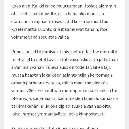
koko ajan. Kaikki tulee muuttumaan. Joskus aiemmin
olisi vielä saanut valita, että haluaako muuttaa
elämäänsä vapaaehtoisesti. Jatkossa se muuttuu
kyselemättä. Luontokriisit sanelevat tahdin, itse
voimme vähän suuntaa valita.
Puhutaan, että ihmisiä ei saisi pelotella. Itse olen sitä
mieltä, että pelottavista tulevaisuuskuvista puhutaan
aivan liian vähän. Tulevaisuus on todella vaikea laji,
mutta haastan jokaikisen asiantuntijan kertomaan
omaan parhaan arvionsa, miltä maailma näyttää
vuonna 2060. Eikä mitään merenpinnan korkeuksia tai
pH-arvoja, sademääriä, kadonneiden lajien lukumääriä
tai ilmakehän hiilidioksidipitoisuuksia vaan asioita,
joita ihmiset ymmärtävät ja jotka kiinnostavat.
Kuinka monen kotitalo joudutaan uudelleen