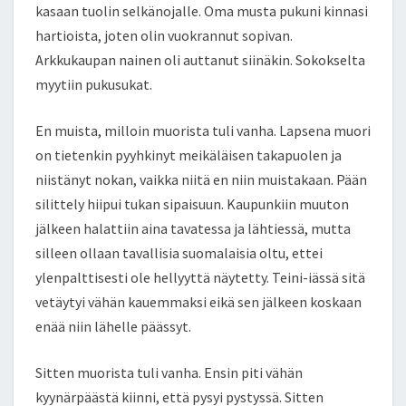
kasaan tuolin selkänojalle. Oma musta pukuni kinnasi
hartioista, joten olin vuokrannut sopivan.
Arkkukaupan nainen oli auttanut siinäkin. Sokokselta
myytiin pukusukat.
En muista, milloin muorista tuli vanha. Lapsena muori
on tietenkin pyyhkinyt meikäläisen takapuolen ja
niistänyt nokan, vaikka niitä en niin muistakaan. Pään
silittely hiipui tukan sipaisuun. Kaupunkiin muuton
jälkeen halattiin aina tavatessa ja lähtiessä, mutta
silleen ollaan tavallisia suomalaisia oltu, ettei
ylenpalttisesti ole hellyyttä näytetty. Teini-iässä sitä
vetäytyi vähän kauemmaksi eikä sen jälkeen koskaan
enää niin lähelle päässyt.
Sitten muorista tuli vanha. Ensin piti vähän
kyynärpäästä kiinni, että pysyi pystyssä. Sitten