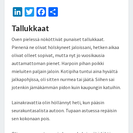
Li
T
Fa
S
n
wi
ce
h
Tallukkaat
ke
tt
b
ar
dI
er
o
e
Oven pielessä nököttivät punaiset tallukkaat.
n
o
Pienenä ne olivat hölskyneet jaloissani, hetken aikaa
olivat olleet sopivat, mutta nyt jo vuosikausia
k
auttamattoman pienet. Harpoin pihan poikki
mieluiten paljain jaloin. Kotipiha tuntui aina hyvältä
jalkapohjissa, oli sitten nurmea tai jäätä. Siihen sai
jotenkin jämäkämmän pidon kuin kaupungin katuihin.
Lainakravattia olin höllännyt heti, kun pääsin
seurakuntasalista autoon. Tupaan astuessa repäisin
sen kokonaan pois.