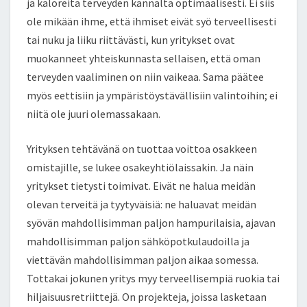
ja kaloreita terveyden kannalta optimaalisesti. Ei siis
ole mikään ihme, että ihmiset eivät syö terveellisesti
tai nuku ja liiku riittävästi, kun yritykset ovat
muokanneet yhteiskunnasta sellaisen, että oman
terveyden vaaliminen on niin vaikeaa. Sama päätee
myös eettisiin ja ympäristöystävällisiin valintoihin; ei
niitä ole juuri olemassakaan.
Yrityksen tehtävänä on tuottaa voittoa osakkeen
omistajille, se lukee osakeyhtiölaissakin. Ja näin
yritykset tietysti toimivat. Eivät ne halua meidän
olevan terveitä ja tyytyväisiä: ne haluavat meidän
syövän mahdollisimman paljon hampurilaisia, ajavan
mahdollisimman paljon sähköpotkulaudoilla ja
viettävän mahdollisimman paljon aikaa somessa.
Tottakai jokunen yritys myy terveellisempiä ruokia tai
hiljaisuusretriittejä. On projekteja, joissa lasketaan