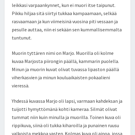
leikkasi varpaankynnet, kun ei muori itse taipunut.
Pikku hiljaa sitä siirtyi tukkaa kampaamaan, selkää
rasvaamaan ja kun viimeisinä vuosina piti vessaan ja
pesulle auttaa, niin ei sekään sen kummallisemmalta
tuntunut.
Muorin tyttären nimi on Marjo. Muorilla oli kolme
kuvaa Marjosta piirongin päällä, kammarin puolella.
Minun ja muorin kuvat olivat tuvassa lipaston päällä
viherkasvien ja minun kouluaikaisten pokaalieni
vieressä.
Yhdessä kuvassa Marjo oli lapsi, varmaan kahdeksan ja
tuijotti hymyttömänä kohti kameraa. Silmät olivat
tummat niin kuin minulla ja muorilla. Toinen kuva oli
rippikuva, siinä oli tukka kiharoilla ja punainen ruusu
valkoista mekkoa vasten. Kolmas kuva oli ainoa, jossa