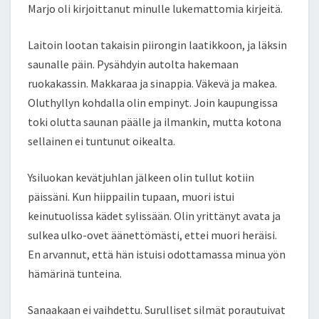
Marjo oli kirjoittanut minulle lukemattomia kirjeitä.
Laitoin lootan takaisin piirongin laatikkoon, ja läksin
saunalle päin. Pysähdyin autolta hakemaan
ruokakassin. Makkaraa ja sinappia. Väkevä ja makea.
Oluthyllyn kohdalla olin empinyt. Join kaupungissa
toki olutta saunan päälle ja ilmankin, mutta kotona
sellainen ei tuntunut oikealta.
Ysiluokan kevätjuhlan jälkeen olin tullut kotiin
päissäni. Kun hiippailin tupaan, muori istui
keinutuolissa kädet sylissään. Olin yrittänyt avata ja
sulkea ulko-ovet äänettömästi, ettei muori heräisi.
En arvannut, että hän istuisi odottamassa minua yön
hämärinä tunteina.
Sanaakaan ei vaihdettu. Surulliset silmät porautuivat