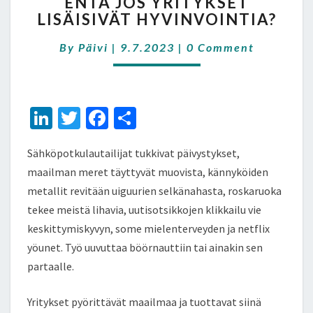
ENTÄ JOS YRITYKSET
JOS
LISÄISIVÄT HYVINVOINTIA?
YRITYKSET
LISÄISIVÄT
Comments
By
Päivi
|
9.7.2023
|
0 Comment
HYVINVOINTIA?
Li
T
Fa
S
n
wi
ce
h
Sähköpotkulautailijat tukkivat päivystykset,
ke
tt
b
ar
maailman meret täyttyvät muovista, kännyköiden
dI
er
o
e
metallit revitään uiguurien selkänahasta, roskaruoka
n
o
tekee meistä lihavia, uutisotsikkojen klikkailu vie
k
keskittymiskyvyn, some mielenterveyden ja netflix
yöunet. Työ uuvuttaa böörnauttiin tai ainakin sen
partaalle.
Yritykset pyörittävät maailmaa ja tuottavat siinä