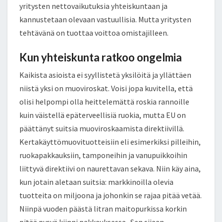
yritysten nettovaikutuksia yhteiskuntaan ja
kannustetaan olevaan vastuullisia. Mutta yritysten
tehtävänä on tuottaa voittoa omistajilleen.
Kun yhteiskunta ratkoo ongelmia
Kaikista asioista ei syyllistetä yksilöitä ja yllättäen
niistä yksi on muoviroskat. Voisi jopa kuvitella, että
olisi helpompi olla heittelemättä roskia rannoille
kuin väistellä epäterveellisiä ruokia, mutta EU on
päättänyt suitsia muoviroskaamista direktiivillä.
Kertakäyttömuovituotteisiin eli esimerkiksi pilleihin,
ruokapakkauksiin, tamponeihin ja vanupuikkoihin
liittyvä direktiivi on naurettavan sekava. Niin käy aina,
kun jotain aletaan suitsia: markkinoilla olevia
tuotteita on miljoona ja johonkin se rajaa pitää vetää.
Niinpä vuoden päästä litran maitopurkissa korkin