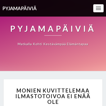
PYJAMAPÄIVIÄ
Togg
Navi
PYJAMAPÄIVIÄ
Matkalla Kohti Kestävämpää Elämäntapaa
MONIEN
MONIEN KUVITTELEMAA
KUVITTELEMAA
ILMASTOTOIVOA EI ENÄÄ
ILMASTOTOIVOA
OLE
EI