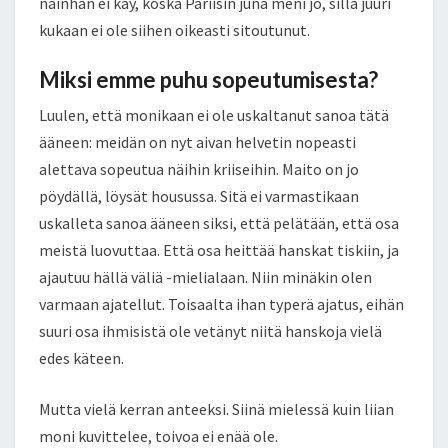
näinhän ei käy, koska Pariisin juna meni jo, sillä juuri
kukaan ei ole siihen oikeasti sitoutunut.
Miksi emme puhu sopeutumisesta?
Luulen, että monikaan ei ole uskaltanut sanoa tätä
ääneen: meidän on nyt aivan helvetin nopeasti
alettava sopeutua näihin kriiseihin. Maito on jo
pöydällä, löysät housussa. Sitä ei varmastikaan
uskalleta sanoa ääneen siksi, että pelätään, että osa
meistä luovuttaa. Että osa heittää hanskat tiskiin, ja
ajautuu hällä väliä -mielialaan. Niin minäkin olen
varmaan ajatellut. Toisaalta ihan typerä ajatus, eihän
suuri osa ihmisistä ole vetänyt niitä hanskoja vielä
edes käteen.
Mutta vielä kerran anteeksi. Siinä mielessä kuin liian
moni kuvittelee, toivoa ei enää ole.