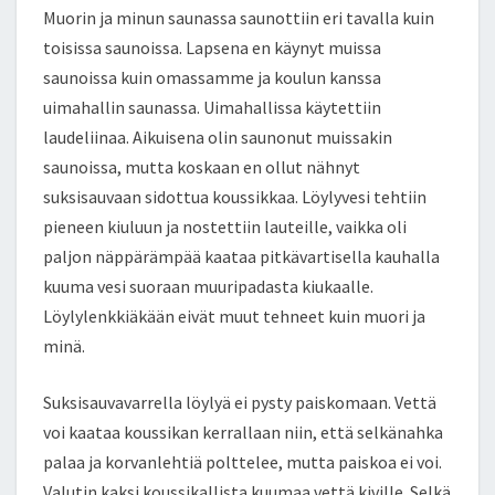
Muorin ja minun saunassa saunottiin eri tavalla kuin
toisissa saunoissa. Lapsena en käynyt muissa
saunoissa kuin omassamme ja koulun kanssa
uimahallin saunassa. Uimahallissa käytettiin
laudeliinaa. Aikuisena olin saunonut muissakin
saunoissa, mutta koskaan en ollut nähnyt
suksisauvaan sidottua koussikkaa. Löylyvesi tehtiin
pieneen kiuluun ja nostettiin lauteille, vaikka oli
paljon näppärämpää kaataa pitkävartisella kauhalla
kuuma vesi suoraan muuripadasta kiukaalle.
Löylylenkkiäkään eivät muut tehneet kuin muori ja
minä.
Suksisauvavarrella löylyä ei pysty paiskomaan. Vettä
voi kaataa koussikan kerrallaan niin, että selkänahka
palaa ja korvanlehtiä polttelee, mutta paiskoa ei voi.
Valutin kaksi koussikallista kuumaa vettä kiville. Selkä