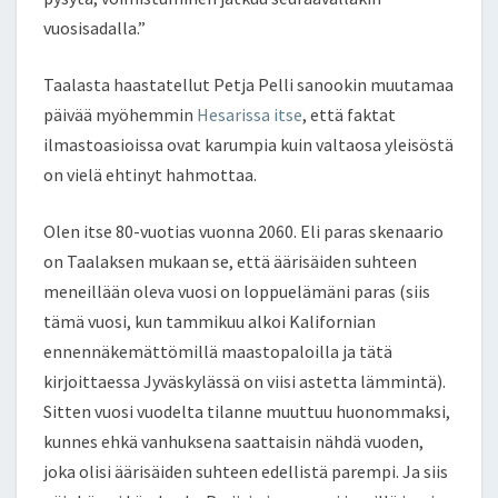
vuosisadalla.”
Taalasta haastatellut Petja Pelli sanookin muutamaa
päivää myöhemmin
Hesarissa itse
, että faktat
ilmastoasioissa ovat karumpia kuin valtaosa yleisöstä
on vielä ehtinyt hahmottaa.
Olen itse 80-vuotias vuonna 2060. Eli paras skenaario
on Taalaksen mukaan se, että äärisäiden suhteen
meneillään oleva vuosi on loppuelämäni paras (siis
tämä vuosi, kun tammikuu alkoi Kalifornian
ennennäkemättömillä maastopaloilla ja tätä
kirjoittaessa Jyväskylässä on viisi astetta lämmintä).
Sitten vuosi vuodelta tilanne muuttuu huonommaksi,
kunnes ehkä vanhuksena saattaisin nähdä vuoden,
joka olisi äärisäiden suhteen edellistä parempi. Ja siis