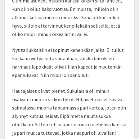
Olimme asuneet muorin kanssa kaksin siitä lähtien,
kun olin ollut kaksivuotias. En muista, milloin olin
alkanut kutsua muoria muoriksi. Sana oli kuitenkin
hyvä, silloin ei tarvinnut kenellekään selitellä, että
oliko muori minun oikea äitini vai ei.
Nyt tallukkaisiin ei sopinut kenenkään jalka. Ei tullut
koskaan vietyä niitä sairaalaan, vaikka laitoksen
harmaat läpökkäät olivat liian kapeat ja muutenkin
epämukavat. Niin muori oli sanonut.
Hautajaiset olivat pienet. Sukulaisia oli minun
lisäkseni muorin siskon tytöt. Hiljaiset naiset kävivät
sairaalassa muoria tapaamassa pari kertaa, joten olin
älynnyt kutsua heidät. Eipä meitä muuta sukua
ollutkaan. Sitten tuli naapurin rouva miehensä kanssa
ja pari muuta tuttavaa, jotka naapuri oli luvallani