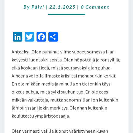
ENÄÄ
Comments
By
Päivi
|
22.1.2025
OLE
|
0 Comment
Li
T
Fa
S
n
wi
ce
h
Anteeksi! Olen puhunut viime vuodet somessa liian
ke
tt
b
ar
kevyesti luontokriiseistä. Olen höpöttäjä ja rönsyilijä,
dI
er
o
e
eikä koskaan tiedä, mistä seuraavaksi alan puhua.
n
o
Aiheena voi olla ilmastokriisi tai mehupurkin korkit.
k
En ole mikään media ja minulla on tietenkin täysi
oikeus puhua, mitä sylki suuhun tuo. En ole edes
mikään vaikuttaja, mutta sanomisillani on kuitenkin
lähipiirissäni jokin merkitys. Olenhan kuitenkin
koulutettu ympäristöosaaja.
Olen varmasti välillä luonut vääristyneen kuvan