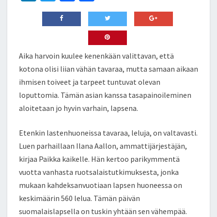
n
wi
ce
h
ke
tt
b
ar
dI
er
o
e
n
o
Aika harvoin kuulee kenenkään valittavan, että
k
kotona olisi liian vähän tavaraa, mutta samaan aikaan
ihmisen toiveet ja tarpeet tuntuvat olevan
loputtomia. Tämän asian kanssa tasapainoileminen
aloitetaan jo hyvin varhain, lapsena.
Etenkin lastenhuoneissa tavaraa, leluja, on valtavasti.
Luen parhaillaan Ilana Aallon, ammattijärjestäjän,
kirjaa Paikka kaikelle. Hän kertoo parikymmentä
vuotta vanhasta ruotsalaistutkimuksesta, jonka
mukaan kahdeksanvuotiaan lapsen huoneessa on
keskimäärin 560 lelua. Tämän päivän
suomalaislapsella on tuskin yhtään sen vähempää.