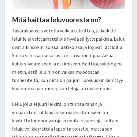
Mitä haittaa leluvuoresta on?
Tavarakaaosta voi olla vaikea taltuttaa, ja kaikille
leluille ei välttämättä ole hyvää säilytyspaikkaa. Lelut
ovat sikinsokin isoissa laatikoissa ja lojuvat lattioilla.
Sotku stressaa sekä lasta että vanhempaa. Aikaa
kuluu siivoamiseen ja etsimiseen. Keittiöpsykologina
mietin, että leluihin on vaikea muodostaa
tunnesiteitä, kun niitä on paljon. Luovuuskin kehittyy
kuulemma paremmin, kun leluja on niukemmin.
Lelu, jolla ei juuri leikitä, on turhaa rahan ja
ympäristön tuhlausta: sen valmistamiseen on
käytetty luonnonvaroja ja muita resursseja. Joitain
leluja voi kierrättää lapselta toiselle, mutta sen