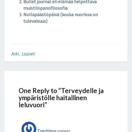
dI
er
o
e
Bullet journal eli elämää helpottava
n
o
muistiinpanofilosofia
Nollapäästöpäivä (koska nuorissa on
k
tulevaisuus)
Arki
,
Lapset
One Reply to “Terveydelle ja
ympäristölle haitallinen
leluvuori”
Trashless
sanoo: