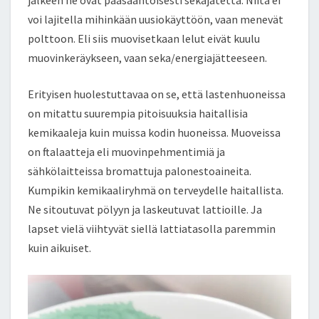
jälkeen ne ovat pääsääntöisesti sekajätettä. Niitä ei
voi lajitella mihinkään uusiokäyttöön, vaan menevät
polttoon. Eli siis muovisetkaan lelut eivät kuulu
muovinkeräykseen, vaan seka/energiajätteeseen.
Erityisen huolestuttavaa on se, että lastenhuoneissa
on mitattu suurempia pitoisuuksia haitallisia
kemikaaleja kuin muissa kodin huoneissa. Muoveissa
on ftalaatteja eli muovinpehmentimiä ja
sähkölaitteissa bromattuja palonestoaineita.
Kumpikin kemikaaliryhmä on terveydelle haitallista.
Ne sitoutuvat pölyyn ja laskeutuvat lattioille. Ja
lapset vielä viihtyvät siellä lattiatasolla paremmin
kuin aikuiset.