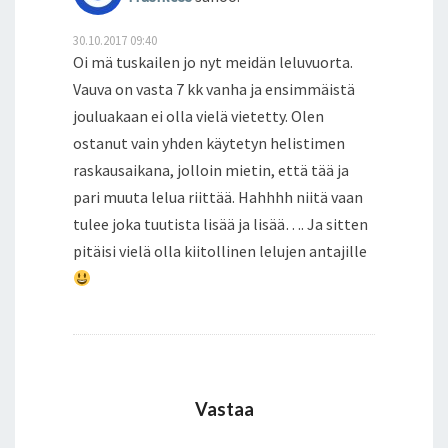
30.10.2017 09:40
Oi mä tuskailen jo nyt meidän leluvuorta.
Vauva on vasta 7 kk vanha ja ensimmäistä
jouluakaan ei olla vielä vietetty. Olen
ostanut vain yhden käytetyn helistimen
raskausaikana, jolloin mietin, että tää ja
pari muuta lelua riittää. Hahhhh niitä vaan
tulee joka tuutista lisää ja lisää…. Ja sitten
pitäisi vielä olla kiitollinen lelujen antajille
Vastaa