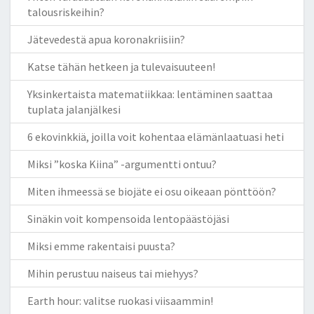
talousriskeihin?
Jätevedestä apua koronakriisiin?
Katse tähän hetkeen ja tulevaisuuteen!
Yksinkertaista matematiikkaa: lentäminen saattaa
tuplata jalanjälkesi
6 ekovinkkiä, joilla voit kohentaa elämänlaatuasi heti
Miksi ”koska Kiina” -argumentti ontuu?
Miten ihmeessä se biojäte ei osu oikeaan pönttöön?
Sinäkin voit kompensoida lentopäästöjäsi
Miksi emme rakentaisi puusta?
Mihin perustuu naiseus tai miehyys?
Earth hour: valitse ruokasi viisaammin!