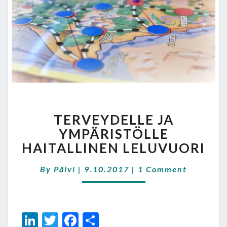
TERVEYDELLE
TERVEYDELLE JA
JA
YMPÄRISTÖLLE
YMPÄRISTÖLLE
HAITALLINEN
HAITALLINEN LELUVUORI
LELUVUORI
Comments
By
Päivi
|
9.10.2017
|
1 Comment
Li
T
Fa
S