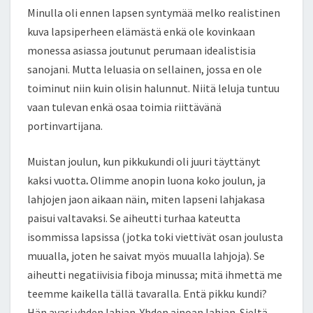
Minulla oli ennen lapsen syntymää melko realistinen
kuva lapsiperheen elämästä enkä ole kovinkaan
monessa asiassa joutunut perumaan idealistisia
sanojani. Mutta leluasia on sellainen, jossa en ole
toiminut niin kuin olisin halunnut. Niitä leluja tuntuu
vaan tulevan enkä osaa toimia riittävänä
portinvartijana.
Muistan joulun, kun pikkukundi oli juuri täyttänyt
kaksi vuotta
.
Olimme anopin luona koko joulun, ja
lahjojen jaon aikaan näin, miten lapseni lahjakasa
paisui valtavaksi. Se aiheutti turhaa kateutta
isommissa lapsissa (jotka toki viettivät osan joulusta
muualla, joten he saivat myös muualla lahjoja). Se
aiheutti negatiivisia fiboja minussa; mitä ihmettä me
teemme kaikella tällä tavaralla. Entä pikku kundi?
Hän avasi yhden lahjan. Yhden ainoan lahjan. Sieltä