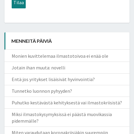
Tilaa
MENNEITÄ PÄIVIÄ
Monien kuvittelemaa ilmastotoivoa ei enää ole
Jotain ihan muuta: novelli
Entä jos yritykset lisäisivät hyvinvointia?
Tunnetko luonnon pyhyyden?
Puhutko kestävästä kehityksestä vai ilmastokriisistä?
Miksi ilmastokysymyksissä ei päästä muovikassia
pidemmälle?
Miten varaudutaan koronakriisiäkin suurempiin