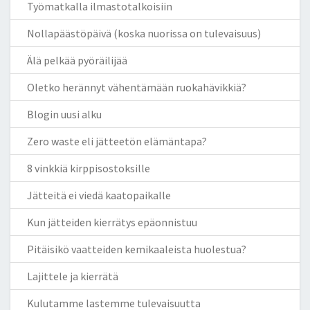
Työmatkalla ilmastotalkoisiin
Nollapäästöpäivä (koska nuorissa on tulevaisuus)
Älä pelkää pyöräilijää
Oletko herännyt vähentämään ruokahävikkiä?
Blogin uusi alku
Zero waste eli jätteetön elämäntapa?
8 vinkkiä kirppisostoksille
Jätteitä ei viedä kaatopaikalle
Kun jätteiden kierrätys epäonnistuu
Pitäisikö vaatteiden kemikaaleista huolestua?
Lajittele ja kierrätä
Kulutamme lastemme tulevaisuutta