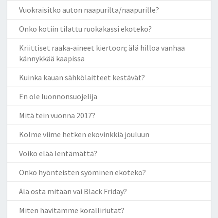
Vuokraisitko auton naapurilta/naapurille?
Onko kotiin tilattu ruokakassi ekoteko?
Kriittiset raaka-aineet kiertoon; älä hilloa vanhaa
kännykkää kaapissa
Kuinka kauan sähkölaitteet kestävät?
En ole luonnonsuojelija
Mitä tein vuonna 2017?
Kolme viime hetken ekovinkkiä jouluun
Voiko elää lentämättä?
Onko hyönteisten syöminen ekoteko?
Älä osta mitään vai Black Friday?
Miten hävitämme koralliriutat?