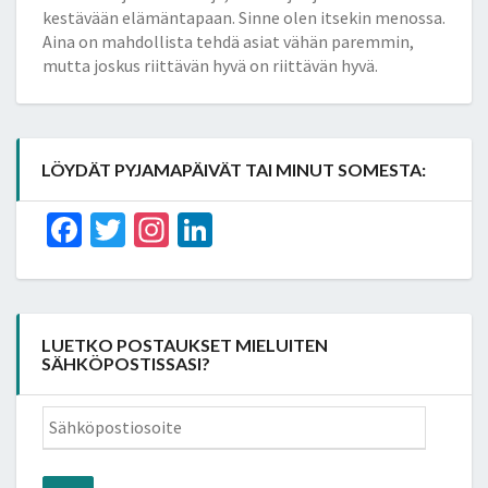
kestävään elämäntapaan. Sinne olen itsekin menossa.
Aina on mahdollista tehdä asiat vähän paremmin,
mutta joskus riittävän hyvä on riittävän hyvä.
LÖYDÄT PYJAMAPÄIVÄT TAI MINUT SOMESTA:
Facebook
Twitter
Instagram
LinkedIn
LUETKO POSTAUKSET MIELUITEN
SÄHKÖPOSTISSASI?
Sähköpostiosoite