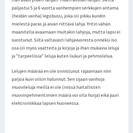
paljastui 5 ja 6 vuotta vanhempien serkkujen antama
(heidän vanha) legobussi, joka oli pikku kundin
mielestä paras ja aivan riittävä lahja. Yritin vähän
maanitella avaamaan muitakin lahjoja, mutta lapsi ei
suostunut. Siitä valtavasti lahjavuoresta onneksi iso
osa oli myös vaatteita ja kirjoja ja ihan mukavia leluja
ja ”tarpeellisia” leluja kuten liukuri ja pehmolelua.
Lelujen määrää en ole onnistunut rajaamaan niin
paljoa kuin olisin halunnut. Sen sijaan vanhoja
muovileluja meillä ei ole (niissä haitallisten
muovinpehmentimien määrä voi olla hurja) eikä juuri
elektroniikkaa lapsen huoneessa.