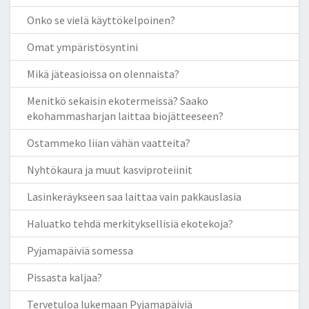
Onko se vielä käyttökelpoinen?
Omat ympäristösyntini
Mikä jäteasioissa on olennaista?
Menitkö sekaisin ekotermeissä? Saako
ekohammasharjan laittaa biojätteeseen?
Ostammeko liian vähän vaatteita?
Nyhtökaura ja muut kasviproteiinit
Lasinkeräykseen saa laittaa vain pakkauslasia
Haluatko tehdä merkityksellisiä ekotekoja?
Pyjamapäiviä somessa
Pissasta kaljaa?
Tervetuloa lukemaan Pyjamapäiviä