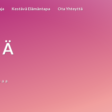
aja
Kestävä Elämäntapa
Ota Yhteyttä
IÄ
paa