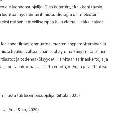
tä en ole luonnonsuojelija. Olen kääntänyt kelkkani täysin.
la luontoa myös ilman ihmistä. Biologia on mielestäni
 keksi mitään ihmeellisempää kuin elämä. Lisäksi haluan
. Jos sanat ilmastonmuutos, merten happamoituminen ja
istä kauhun valtaan, hän ei ole ymmärtänyt niitä. Siihen
 tilastot ja todennäköisyydet. Tarvitaan tarinankertojia ja
llä on tapahtumassa. Tieto ei riitä, meidän pitää tuntea.
inusta tuli luonnonsuojelija (Siltala 2021)
stä (Aula & co, 2020)