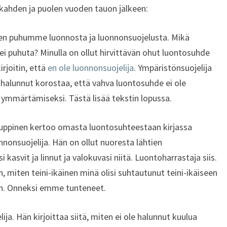
kahden ja puolen vuoden tauon jälkeen:
iten puhumme luonnosta ja luonnonsuojelusta. Mikä
i puhuta? Minulla on ollut hirvittävän ohut luontosuhde
irjoitin, että
en ole luonnonsuojelija
. Ympäristönsuojelija
n halunnut korostaa, että vahva luontosuhde ei ole
ymmärtämiseksi. Tästä lisää tekstin lopussa.
Kauppinen kertoo omasta luontosuhteestaan kirjassa
nnonsuojelija. Hän on ollut nuoresta lähtien
 kasvit ja linnut ja valokuvasi niitä. Luontoharrastaja siis.
 miten teini-ikäinen minä olisi suhtautunut teini-ikäiseen
n. Onneksi emme tunteneet.
ja. Hän kirjoittaa siitä, miten ei ole halunnut kuulua