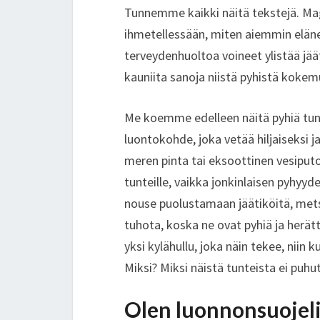
Tunnemme kaikki näitä tekstejä. Mag
ihmetellessään, miten aiemmin elänee
terveydenhuoltoa voineet ylistää jää
kauniita sanoja niistä pyhistä koke
Me koemme edelleen näitä pyhiä tunt
luontokohde, joka vetää hiljaiseksi ja
meren pinta tai eksoottinen vesiputo
tunteille, vaikka jonkinlaisen pyhyy
nouse puolustamaan jäätiköitä, metsiä
tuhota, koska ne ovat pyhiä ja herätt
yksi kylähullu, joka näin tekee, niin k
Miksi? Miksi näistä tunteista ei puhu
Olen luonnonsuojeli