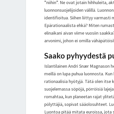
”niihin”. Ne ovat jotain hihhuleita, a
luonnonsuojelijoiden välillä. Luonnon
identifioitua. Siihen liittyy varmasti
Epärationaalista ehkä? Miten rumas
elinaikani aivan viime vuosiin saakka
arvonimi, johon ei omilla vähäpätöisill
Saako pyhyydestä p
Islantilainen Andri Snær Magnason h
meillä on lupa puhua luonnosta. Kun
rationaalisia hyötyjä. Tätä olen itse
suojelemassa söpöjä, pörröisiä laj
romahtaa, kun planeetan rajat ylite
pölyttäjiä, sopivat sääolosuhteet. Lu
Luontoa pitää mitata euroissa, jota