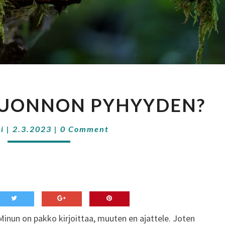
TUNNETKO
LUONNON PYHYYDEN?
LUONNON
PYHYYDEN?
Comments
i
|
2.3.2023
|
0 Comment
 Minun on pakko kirjoittaa, muuten en ajattele. Joten