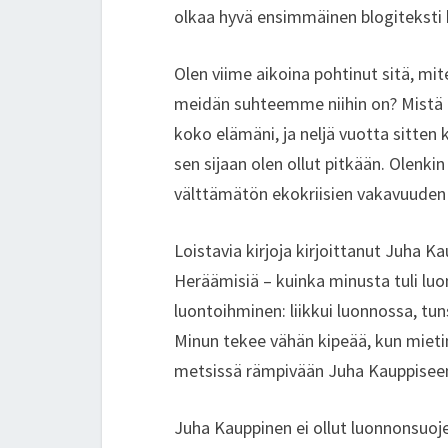
n
o
olkaa hyvä ensimmäinen blogiteksti 
k
Olen viime aikoina pohtinut sitä, m
meidän suhteemme niihin on? Mistä e
koko elämäni, ja neljä vuotta sitten k
sen sijaan olen ollut pitkään. Olenki
välttämätön ekokriisien vakavuuden 
Loistavia kirjoja kirjoittanut Juha 
Heräämisiä – kuinka minusta tuli luo
luontoihminen: liikkui luonnossa, tunsi
Minun tekee vähän kipeää, kun mietin,
metsissä rämpivään Juha Kauppisee
Juha Kauppinen ei ollut luonnonsuojeli