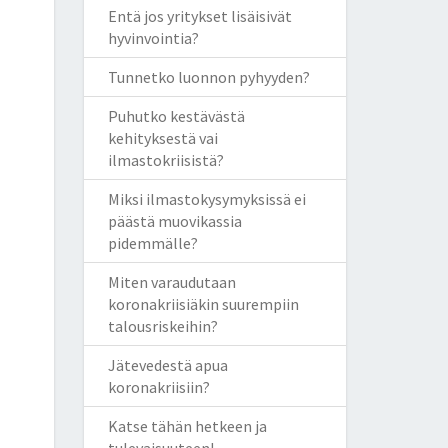
Entä jos yritykset lisäisivät
hyvinvointia?
Tunnetko luonnon pyhyyden?
Puhutko kestävästä
kehityksestä vai
ilmastokriisistä?
Miksi ilmastokysymyksissä ei
päästä muovikassia
pidemmälle?
Miten varaudutaan
koronakriisiäkin suurempiin
talousriskeihin?
Jätevedestä apua
koronakriisiin?
Katse tähän hetkeen ja