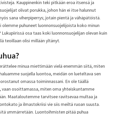
ktivisteja. Kauppinenkin teki pitkään eroa itsensä ja
suojelijat olivat porukka, johon hän ei itse halunnut
 myös sana viherpiperrys; jotain pientä ja vähäpätöistä.
ti olemme puhuneet luonnonsuojelijoista koko minun
? Lukupiirissä osa taas koki luonnonsuojelijan olevan kuin
ä teoillaan olisi millään yltänyt.
uhua?
erättelee minua miettimään vielä enemmän siitä, miten
 haluamme suojella luontoa, meidän on lueteltava sen
 korostanut omassa toiminnassani. En ole täällä
eja, vaan osoittamassa, miten oma yhteiskuntamme
tään. Maataloutemme tarvitsee ravitsevaa multaa ja
ontokato ja ilmastokriisi vie siis meiltä ruoan suusta.
 sitä ymmärretään. Luontoihmisten pitää puhua