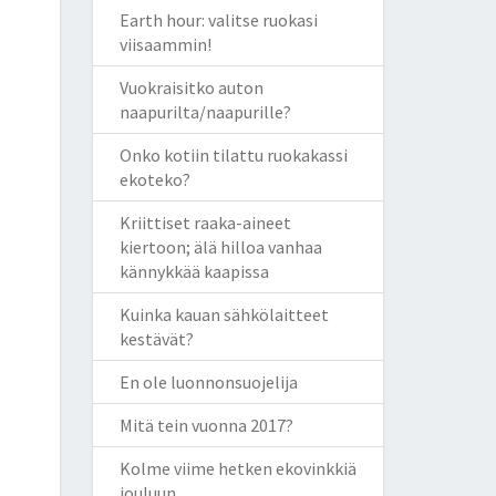
Earth hour: valitse ruokasi
viisaammin!
Vuokraisitko auton
naapurilta/naapurille?
Onko kotiin tilattu ruokakassi
ekoteko?
Kriittiset raaka-aineet
kiertoon; älä hilloa vanhaa
kännykkää kaapissa
Kuinka kauan sähkölaitteet
kestävät?
En ole luonnonsuojelija
Mitä tein vuonna 2017?
Kolme viime hetken ekovinkkiä
jouluun