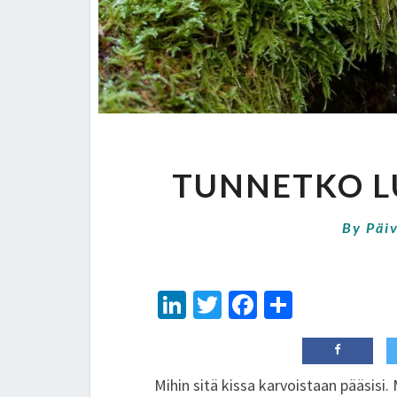
TUNNETKO 
By
Päiv
Li
T
Fa
S
n
wi
ce
h
ke
tt
b
ar
dI
er
o
e
Mihin sitä kissa karvoistaan pääsisi.