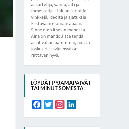
askartelija, vaimo, äiti ja
ihmettelijä. Haluan tarjoilla
vinkkejä, ideoita ja ajatuksia
kestävään elämäntapaan.
Sinne olen itsekin menossa.
Aina on mahdollista tehdä
asiat vähän paremmin, mutta
joskus riittävän hyvä on
riittävän hyvä.
LÖYDÄT PYJAMAPÄIVÄT
TAI MINUT SOMESTA:
Facebook
Twitter
Instagram
LinkedIn