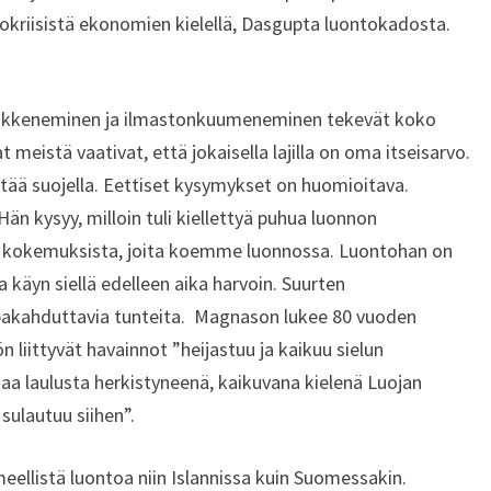
okriisistä ekonomien kielellä, Dasgupta luontokadosta.
ikkeneminen ja ilmastonkuumeneminen tekevät koko
 meistä vaativat, että jokaisella lajilla on oma itseisarvo.
itää suojella. Eettiset kysymykset on huomioitava.
n kysyy, milloin tuli kiellettyä puhua luonnon
sta kokemuksista, joita koemme luonnossa. Luontohan on
 käyn siellä edelleen aika harvoin. Suurten
kahduttavia tunteita. Magnason lukee 80 vuoden
n liittyvät havainnot ”heijastuu ja kaikuu sielun
irtaa laulusta herkistyneenä, kaikuvana kielenä Luojan
sulautuu siihen”.
hmeellistä luontoa niin Islannissa kuin Suomessakin.