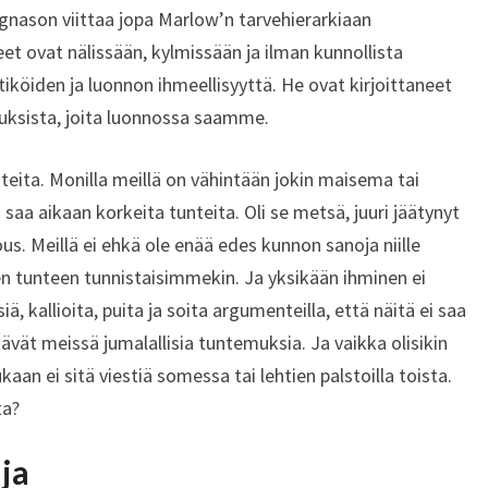
nason viittaa jopa Marlow’n tarvehierarkiaan
t ovat nälissään, kylmissään ja ilman kunnollista
tiköiden ja luonnon ihmeellisyyttä. He ovat kirjoittaneet
muksista, joita luonnossa saamme.
eita. Monilla meillä on vähintään jokin maisema tai
 saa aikaan korkeita tunteita. Oli se metsä, juuri jäätynyt
us. Meillä ei ehkä ole enää edes kunnon sanoja niille
den tunteen tunnistaisimmekin. Ja yksikään ihminen ei
, kallioita, puita ja soita argumenteilla, että näitä ei saa
ävät meissä jumalallisia tuntemuksia. Ja vaikka olisikin
ukaan ei sitä viestiä somessa tai lehtien palstoilla toista.
ta?
ja