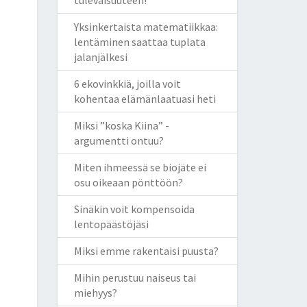
tulevaisuuteen!
Yksinkertaista matematiikkaa:
lentäminen saattaa tuplata
jalanjälkesi
6 ekovinkkiä, joilla voit
kohentaa elämänlaatuasi heti
Miksi ”koska Kiina” -
argumentti ontuu?
Miten ihmeessä se biojäte ei
osu oikeaan pönttöön?
Sinäkin voit kompensoida
lentopäästöjäsi
Miksi emme rakentaisi puusta?
Mihin perustuu naiseus tai
miehyys?