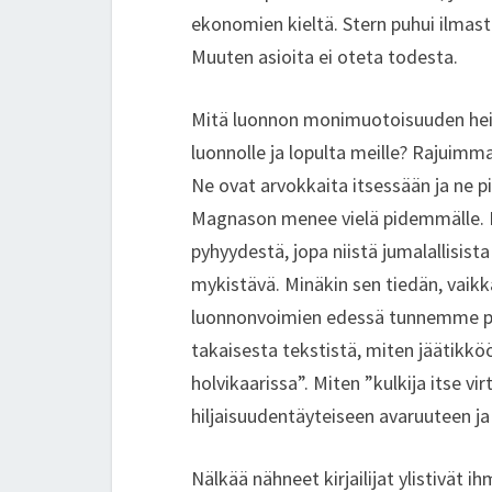
ekonomien kieltä. Stern puhui ilmast
Muuten asioita ei oteta todesta.
Mitä luonnon monimuotoisuuden he
luonnolle ja lopulta meille? Rajuimmat
Ne ovat arvokkaita itsessään ja ne p
Magnason menee vielä pidemmälle. Hä
pyhyydestä, jopa niistä jumalallisi
mykistävä. Minäkin sen tiedän, vaikka
luonnonvoimien edessä tunnemme pa
takaisesta tekstistä, miten jäätikköö
holvikaarissa”. Miten ”kulkija itse v
hiljaisuudentäyteiseen avaruuteen ja 
Nälkää nähneet kirjailijat ylistivät i