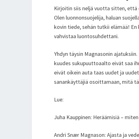
Kirjoitin siis neljä vuotta sitten, et
Olen luonnonsuojelija, haluan suojel
kovin tiede, sehän tutkii elämää! En
vahvistaa luontosuhdettani.
Yhdyn täysin Magnasonin ajatuksiin
kuudes sukupuuttoaalto eivät saa ihm
eivät oikein auta taas uudet ja uudet
sanankäyttäjiä osoittamaan, mitä tää
Lue:
Juha Kauppinen: Heräämisiä – miten m
Andri Snær Magnason: Ajasta ja vede