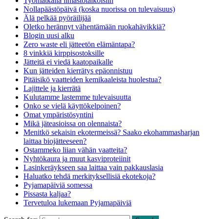
Työmatkalla ilmastotalkoisiin
Nollapäästöpäivä (koska nuorissa on tulevaisuus)
Älä pelkää pyöräilijää
Oletko herännyt vähentämään ruokahävikkiä?
Blogin uusi alku
Zero waste eli jätteetön elämäntapa?
8 vinkkiä kirppisostoksille
Jätteitä ei viedä kaatopaikalle
Kun jätteiden kierrätys epäonnistuu
Pitäisikö vaatteiden kemikaaleista huolestua?
Lajittele ja kierrätä
Kulutamme lastemme tulevaisuutta
Onko se vielä käyttökelpoinen?
Omat ympäristösyntini
Mikä jäteasioissa on olennaista?
Menitkö sekaisin ekotermeissä? Saako ekohammasharjan
laittaa biojätteeseen?
Ostammeko liian vähän vaatteita?
Nyhtökaura ja muut kasviproteiinit
Lasinkeräykseen saa laittaa vain pakkauslasia
Haluatko tehdä merkityksellisiä ekotekoja?
Pyjamapäiviä somessa
Pissasta kaljaa?
Tervetuloa lukemaan Pyjamapäiviä