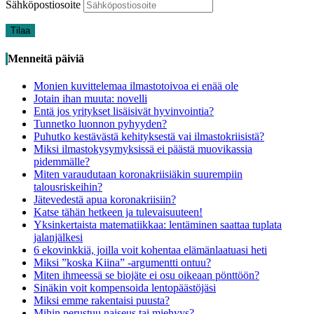
Sähköpostiosoite
Tilaa
Menneitä päiviä
Monien kuvittelemaa ilmastotoivoa ei enää ole
Jotain ihan muuta: novelli
Entä jos yritykset lisäisivät hyvinvointia?
Tunnetko luonnon pyhyyden?
Puhutko kestävästä kehityksestä vai ilmastokriisistä?
Miksi ilmastokysymyksissä ei päästä muovikassia
pidemmälle?
Miten varaudutaan koronakriisiäkin suurempiin
talousriskeihin?
Jätevedestä apua koronakriisiin?
Katse tähän hetkeen ja tulevaisuuteen!
Yksinkertaista matematiikkaa: lentäminen saattaa tuplata
jalanjälkesi
6 ekovinkkiä, joilla voit kohentaa elämänlaatuasi heti
Miksi ”koska Kiina” -argumentti ontuu?
Miten ihmeessä se biojäte ei osu oikeaan pönttöön?
Sinäkin voit kompensoida lentopäästöjäsi
Miksi emme rakentaisi puusta?
Mihin perustuu naiseus tai miehyys?