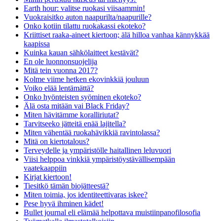
Earth hour: valitse ruokasi viisaammin!
Vuokraisitko auton naapurilta/naapurille?
Onko kotiin tilattu ruokakassi ekoteko?
Kriittiset raaka-aineet kiertoon; älä hilloa vanhaa kännykkää
kaapissa
Kuinka kauan sähkölaitteet kestävät?
En ole luonnonsuojelija
Mitä tein vuonna 2017?
Kolme viime hetken ekovinkkiä jouluun
Voiko elää lentämättä?
Onko hyönteisten syöminen ekoteko?
Älä osta mitään vai Black Friday?
Miten hävitämme koralliriutat?
Tarvitseeko jätteitä enää lajitella?
Miten vähentää ruokahävikkiä ravintolassa?
Mitä on kiertotalous?
Terveydelle ja ympäristölle haitallinen leluvuori
Viisi helppoa vinkkiä ympäristöystävällisempään
vaatekaappiin
Kirjat kiertoon!
Tiesitkö tämän biojätteestä?
Miten toimia, jos identiteettivaras iskee?
Pese hyvä ihminen kädet!
Bullet journal eli elämää helpottava muistiinpanofilosofia