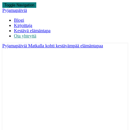
Toggle Navigation
Pyjamapäiviä
Blogi
Kirjoittaja
Kestävä elämäntapa
Ota yhteyttä
Pyjamapäiviä
Matkalla kohti kestävämpää elämäntapaa