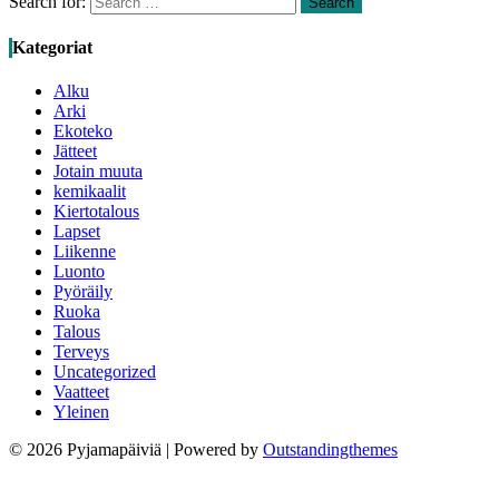
Search for:
Search
Kategoriat
Alku
Arki
Ekoteko
Jätteet
Jotain muuta
kemikaalit
Kiertotalous
Lapset
Liikenne
Luonto
Pyöräily
Ruoka
Talous
Terveys
Uncategorized
Vaatteet
Yleinen
© 2026 Pyjamapäiviä | Powered by
Outstandingthemes