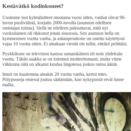
Kestävätkö kodinkoneet?
Uusimme isot kylmälaitteet muutama vuosi sitten, vanhat olivat 90-
luvun puolivälistä, korjattu 2000-luvulla (asunnon edellisen
omistajan toimia). Siellä ne edelleen puksuttavat, mitä nyt
vuokralainen oli rikkonut jotain sisusosia. Sen asunnon hella on
kymmenisen vuotta vanha, ja astianpesukone on ostettu käytettynä
vajaa 10 vuotta sitten. Ei ainakaan viestiä ole tullut, etteikö pelittäisi.
Pyykkikone on television kanssa samanikäinen eli noin yhdeksän
vuotta. Tähän saakka se on toiminut moitteettomasti, mutta viime
viikkoina siitä on alkanut kuulua lingotessa joskus outoa ääntä.
Imuri on kuulemma ainakin 20 vuotta vanha, kertoi mies.
Pölypusseja etsiessä joutuu säätämään, kun nykypussit eivät tunne
mallia.