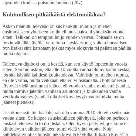
lapsuuden kodista poismuuttaminen (20v).
Kohtuullisen pitkäikäistä elektroniikkaa?
Äsken mainittu televisio on siis hankittu minun ja miehen
ensimmäiseen yhteiseen kotiin eli muistaakseni yhdeksän vuotta
sitten. Telkkari on temppuillut jo vuoden verran. Toisaalta se on
hyvin vähällä käytöllä verrattuna keskiarvoon, vaikka lineaarisen
tv:n lisäksi siitä katsotaan joskus myös elokuvia tai peilataan pädiltä
muita ohjelmia.
Tallentava digiboxi on ja kestää, kun sen käyttö lopetettiin vuosia
sitten. Samoin uskon, että alle 10 vuotta vanha bluray-soitin kestää,
jos sitä käyttää kahdesti kuukaudessa. Vahvistin on miehen tuoma,
en ole varma, mutta veikkaan että eri vuosisadalta. Olohuoneesta
löytyvät vielä uusimmat laitteet eli vuoden vanha modeemi (vanha,
mutta toimiva jätettiin vanhaan asuntoon) ja kuukauden vanha
verkkokovalevy (vanhat ulkoiset kovalevyt ovat toimivia, mutta
jääneet pieneksi).
Tietokone ostettiin häälahjarahoilla vuonna 2010 eli reilu seitsemän
vuotta sitten. Se kaipaa sisuskaluilleen päivitystä, joka on perheen
laiskasti etenevällä to do -listalla. Olen hyvin pettynyt, jos kone ei
kiintolevyn vaihdon jälkeen toimi vielä viittä vuotta. Noin
kahdeksanvuotias tulostin aika kovalla käytöllä (tulostan kuvia) ja