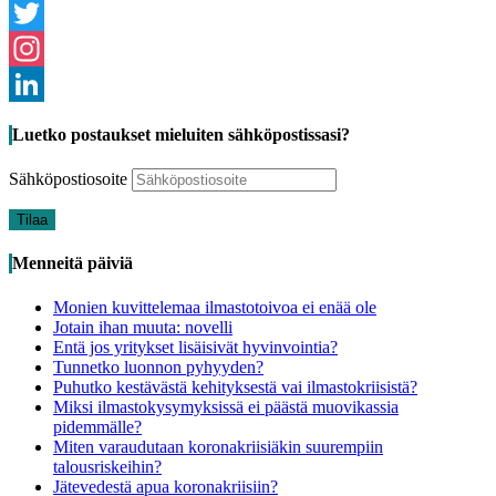
Facebook
Twitter
Instagram
LinkedIn
Luetko postaukset mieluiten sähköpostissasi?
Sähköpostiosoite
Tilaa
Menneitä päiviä
Monien kuvittelemaa ilmastotoivoa ei enää ole
Jotain ihan muuta: novelli
Entä jos yritykset lisäisivät hyvinvointia?
Tunnetko luonnon pyhyyden?
Puhutko kestävästä kehityksestä vai ilmastokriisistä?
Miksi ilmastokysymyksissä ei päästä muovikassia
pidemmälle?
Miten varaudutaan koronakriisiäkin suurempiin
talousriskeihin?
Jätevedestä apua koronakriisiin?