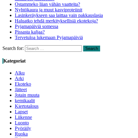
Ostammeko liian vähän vaatteita?
Nyhtökaura ja muut kasviproteiinit
Lasinkeräykseen saa laittaa vain pakkauslasia
Haluatko tehdä merkityksellisiä ekotekoja?
Pyjamapäiviä somessa
Pissasta kaljaa?
Tervetuloa lukemaan Pyjamapäiviä
Search for:
Search
Kategoriat
Alku
Arki
Ekoteko
Jätteet
Jotain muuta
kemikaalit
Kiertotalous
Lapset
Liikenne
Luonto
Pyöräily
Ruoka