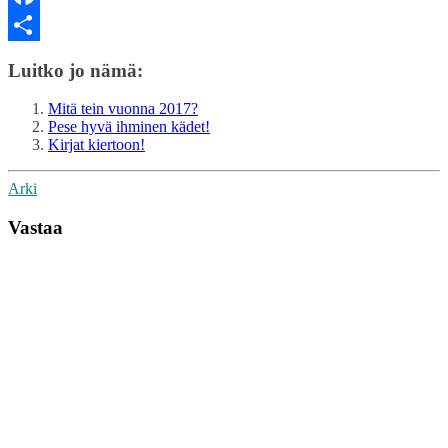
Facebook
Share
Luitko jo nämä:
Mitä tein vuonna 2017?
Pese hyvä ihminen kädet!
Kirjat kiertoon!
Arki
Vastaa