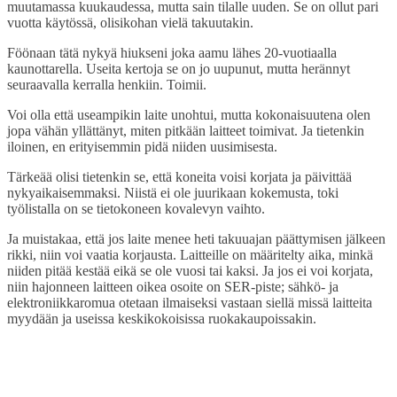
muutamassa kuukaudessa, mutta sain tilalle uuden. Se on ollut pari
vuotta käytössä, olisikohan vielä takuutakin.
Föönaan tätä nykyä hiukseni joka aamu lähes 20-vuotiaalla
kaunottarella. Useita kertoja se on jo uupunut, mutta herännyt
seuraavalla kerralla henkiin. Toimii.
Voi olla että useampikin laite unohtui, mutta kokonaisuutena olen
jopa vähän yllättänyt, miten pitkään laitteet toimivat. Ja tietenkin
iloinen, en erityisemmin pidä niiden uusimisesta.
Tärkeää olisi tietenkin se, että koneita voisi korjata ja päivittää
nykyaikaisemmaksi. Niistä ei ole juurikaan kokemusta, toki
työlistalla on se tietokoneen kovalevyn vaihto.
Ja muistakaa, että jos laite menee heti takuuajan päättymisen jälkeen
rikki, niin voi vaatia korjausta. Laitteille on määritelty aika, minkä
niiden pitää kestää eikä se ole vuosi tai kaksi. Ja jos ei voi korjata,
niin hajonneen laitteen oikea osoite on SER-piste; sähkö- ja
elektroniikkaromua otetaan ilmaiseksi vastaan siellä missä laitteita
myydään ja useissa keskikokoisissa ruokakaupoissakin.