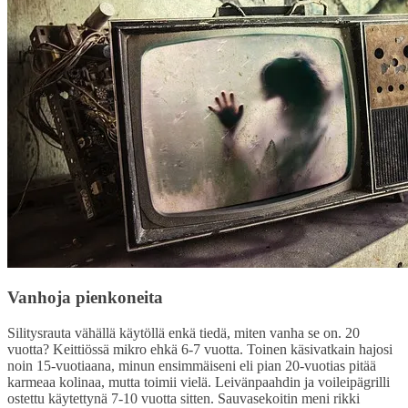
Vanhoja pienkoneita
Silitysrauta vähällä käytöllä enkä tiedä, miten vanha se on. 20
vuotta? Keittiössä mikro ehkä 6-7 vuotta. Toinen käsivatkain hajosi
noin 15-vuotiaana, minun ensimmäiseni eli pian 20-vuotias pitää
karmeaa kolinaa, mutta toimii vielä. Leivänpaahdin ja voileipägrilli
ostettu käytettynä 7-10 vuotta sitten. Sauvasekoitin meni rikki