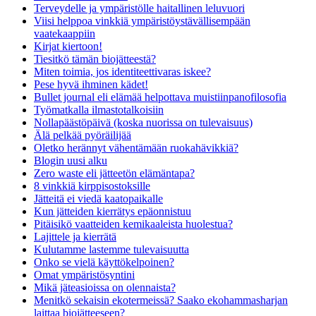
Terveydelle ja ympäristölle haitallinen leluvuori
Viisi helppoa vinkkiä ympäristöystävällisempään
vaatekaappiin
Kirjat kiertoon!
Tiesitkö tämän biojätteestä?
Miten toimia, jos identiteettivaras iskee?
Pese hyvä ihminen kädet!
Bullet journal eli elämää helpottava muistiinpanofilosofia
Työmatkalla ilmastotalkoisiin
Nollapäästöpäivä (koska nuorissa on tulevaisuus)
Älä pelkää pyöräilijää
Oletko herännyt vähentämään ruokahävikkiä?
Blogin uusi alku
Zero waste eli jätteetön elämäntapa?
8 vinkkiä kirppisostoksille
Jätteitä ei viedä kaatopaikalle
Kun jätteiden kierrätys epäonnistuu
Pitäisikö vaatteiden kemikaaleista huolestua?
Lajittele ja kierrätä
Kulutamme lastemme tulevaisuutta
Onko se vielä käyttökelpoinen?
Omat ympäristösyntini
Mikä jäteasioissa on olennaista?
Menitkö sekaisin ekotermeissä? Saako ekohammasharjan
laittaa biojätteeseen?