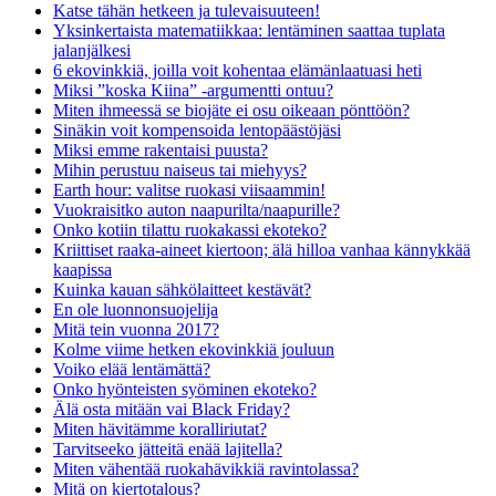
Katse tähän hetkeen ja tulevaisuuteen!
Yksinkertaista matematiikkaa: lentäminen saattaa tuplata
jalanjälkesi
6 ekovinkkiä, joilla voit kohentaa elämänlaatuasi heti
Miksi ”koska Kiina” -argumentti ontuu?
Miten ihmeessä se biojäte ei osu oikeaan pönttöön?
Sinäkin voit kompensoida lentopäästöjäsi
Miksi emme rakentaisi puusta?
Mihin perustuu naiseus tai miehyys?
Earth hour: valitse ruokasi viisaammin!
Vuokraisitko auton naapurilta/naapurille?
Onko kotiin tilattu ruokakassi ekoteko?
Kriittiset raaka-aineet kiertoon; älä hilloa vanhaa kännykkää
kaapissa
Kuinka kauan sähkölaitteet kestävät?
En ole luonnonsuojelija
Mitä tein vuonna 2017?
Kolme viime hetken ekovinkkiä jouluun
Voiko elää lentämättä?
Onko hyönteisten syöminen ekoteko?
Älä osta mitään vai Black Friday?
Miten hävitämme koralliriutat?
Tarvitseeko jätteitä enää lajitella?
Miten vähentää ruokahävikkiä ravintolassa?
Mitä on kiertotalous?