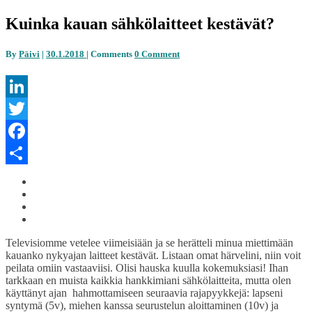
Kuinka kauan sähkölaitteet kestävät?
By
Päivi
|
30.1.2018
|
Comments
0 Comment
LinkedIn
Twitter
Facebook
Share
Televisiomme vetelee viimeisiään ja se herätteli minua miettimään
kauanko nykyajan laitteet kestävät. Listaan omat härvelini, niin voit
peilata omiin vastaaviisi. Olisi hauska kuulla kokemuksiasi! Ihan
tarkkaan en muista kaikkia hankkimiani sähkölaitteita, mutta olen
käyttänyt ajan hahmottamiseen seuraavia rajapyykkejä: lapseni
syntymä (5v), miehen kanssa seurustelun aloittaminen (10v) ja