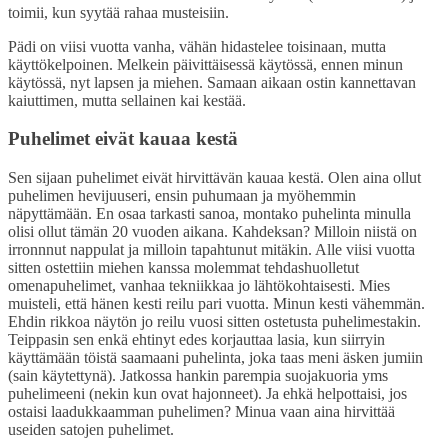
toimii, kun syytää rahaa musteisiin.
Pädi on viisi vuotta vanha, vähän hidastelee toisinaan, mutta
käyttökelpoinen. Melkein päivittäisessä käytössä, ennen minun
käytössä, nyt lapsen ja miehen. Samaan aikaan ostin kannettavan
kaiuttimen, mutta sellainen kai kestää.
Puhelimet eivät kauaa kestä
Sen sijaan puhelimet eivät hirvittävän kauaa kestä. Olen aina ollut
puhelimen hevijuuseri, ensin puhumaan ja myöhemmin
näpyttämään. En osaa tarkasti sanoa, montako puhelinta minulla
olisi ollut tämän 20 vuoden aikana. Kahdeksan? Milloin niistä on
irronnnut nappulat ja milloin tapahtunut mitäkin. Alle viisi vuotta
sitten ostettiin miehen kanssa molemmat tehdashuolletut
omenapuhelimet, vanhaa tekniikkaa jo lähtökohtaisesti. Mies
muisteli, että hänen kesti reilu pari vuotta. Minun kesti vähemmän.
Ehdin rikkoa näytön jo reilu vuosi sitten ostetusta puhelimestakin.
Teippasin sen enkä ehtinyt edes korjauttaa lasia, kun siirryin
käyttämään töistä saamaani puhelinta, joka taas meni äsken jumiin
(sain käytettynä). Jatkossa hankin parempia suojakuoria yms
puhelimeeni (nekin kun ovat hajonneet). Ja ehkä helpottaisi, jos
ostaisi laadukkaamman puhelimen? Minua vaan aina hirvittää
useiden satojen puhelimet.