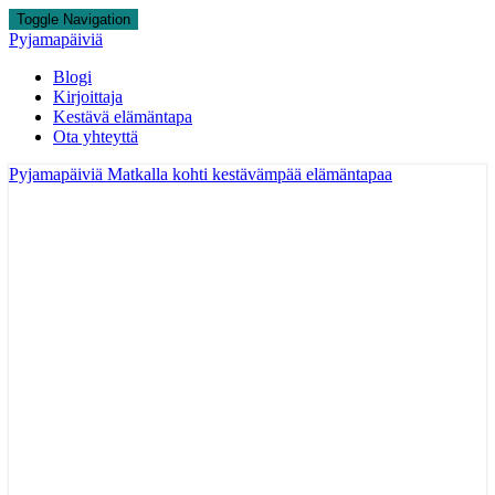
Toggle Navigation
Pyjamapäiviä
Blogi
Kirjoittaja
Kestävä elämäntapa
Ota yhteyttä
Pyjamapäiviä
Matkalla kohti kestävämpää elämäntapaa