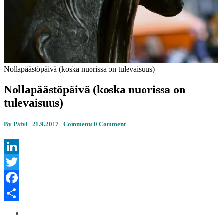
Nollapäästöpäivä (koska nuorissa on tulevaisuus)
Nollapäästöpäivä (koska nuorissa on
tulevaisuus)
By
Päivi
|
21.9.2017
|
Comments
0 Comment
LinkedIn
Twitter
Facebook
Share