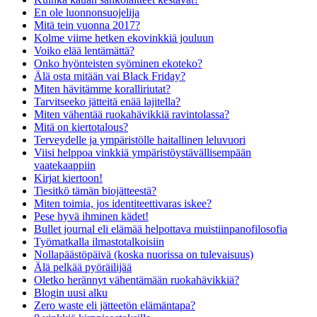
En ole luonnonsuojelija
Mitä tein vuonna 2017?
Kolme viime hetken ekovinkkiä jouluun
Voiko elää lentämättä?
Onko hyönteisten syöminen ekoteko?
Älä osta mitään vai Black Friday?
Miten hävitämme koralliriutat?
Tarvitseeko jätteitä enää lajitella?
Miten vähentää ruokahävikkiä ravintolassa?
Mitä on kiertotalous?
Terveydelle ja ympäristölle haitallinen leluvuori
Viisi helppoa vinkkiä ympäristöystävällisempään
vaatekaappiin
Kirjat kiertoon!
Tiesitkö tämän biojätteestä?
Miten toimia, jos identiteettivaras iskee?
Pese hyvä ihminen kädet!
Bullet journal eli elämää helpottava muistiinpanofilosofia
Työmatkalla ilmastotalkoisiin
Nollapäästöpäivä (koska nuorissa on tulevaisuus)
Älä pelkää pyöräilijää
Oletko herännyt vähentämään ruokahävikkiä?
Blogin uusi alku
Zero waste eli jätteetön elämäntapa?