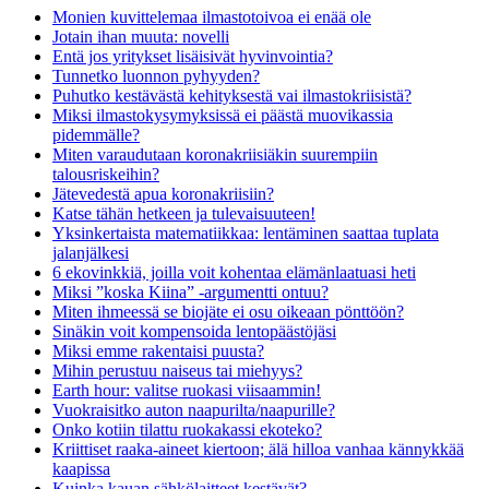
Monien kuvittelemaa ilmastotoivoa ei enää ole
Jotain ihan muuta: novelli
Entä jos yritykset lisäisivät hyvinvointia?
Tunnetko luonnon pyhyyden?
Puhutko kestävästä kehityksestä vai ilmastokriisistä?
Miksi ilmastokysymyksissä ei päästä muovikassia
pidemmälle?
Miten varaudutaan koronakriisiäkin suurempiin
talousriskeihin?
Jätevedestä apua koronakriisiin?
Katse tähän hetkeen ja tulevaisuuteen!
Yksinkertaista matematiikkaa: lentäminen saattaa tuplata
jalanjälkesi
6 ekovinkkiä, joilla voit kohentaa elämänlaatuasi heti
Miksi ”koska Kiina” -argumentti ontuu?
Miten ihmeessä se biojäte ei osu oikeaan pönttöön?
Sinäkin voit kompensoida lentopäästöjäsi
Miksi emme rakentaisi puusta?
Mihin perustuu naiseus tai miehyys?
Earth hour: valitse ruokasi viisaammin!
Vuokraisitko auton naapurilta/naapurille?
Onko kotiin tilattu ruokakassi ekoteko?
Kriittiset raaka-aineet kiertoon; älä hilloa vanhaa kännykkää
kaapissa
Kuinka kauan sähkölaitteet kestävät?