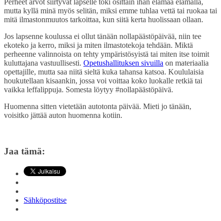
Perheet arvot siirtyvät lapselle toki osittain ihan elämää elämällä,
mutta kyllä minä myös selitän, miksi emme tuhlaa vettä tai ruokaa tai
mitä ilmastonmuutos tarkoittaa, kun siitä kerta huolissaan ollaan.
Jos lapsenne koulussa ei ollut tänään nollapäästöpäivää, niin tee
ekoteko ja kerro, miksi ja miten ilmastotekoja tehdään. Miktä
perheenne valinnoista on tehty ympäristösyistä tai miten itse toimit
kuluttajana vastuullisesti.
Opetushallituksen sivuilla
on materiaalia
opettajille, mutta saa niitä sieltä kuka tahansa katsoa. Koululaisia
houkutellaan kisaankin, jossa voi voittaa koko luokalle retkiä tai
vaikka leffalippuja. Somesta löytyy #nollapäästöpäivä.
Huomenna sitten vietetään autotonta päivää. Mieti jo tänään,
voisitko jättää auton huomenna kotiin.
Jaa tämä:
Sähköpostitse