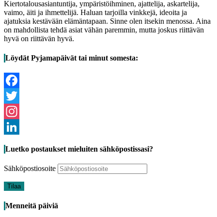
Kiertotalousasiantuntija, ympäristöihminen, ajattelija, askartelija,
vaimo, äiti ja ihmettelijä. Haluan tarjoilla vinkkejä, ideoita ja
ajatuksia kestävään elämäntapaan. Sinne olen itsekin menossa. Aina
on mahdollista tehdä asiat vähän paremmin, mutta joskus riittävän
hyvä on riittävän hyvä.
Löydät Pyjamapäivät tai minut somesta:
Facebook
Twitter
Instagram
LinkedIn
Luetko postaukset mieluiten sähköpostissasi?
Sähköpostiosoite
Tilaa
Menneitä päiviä