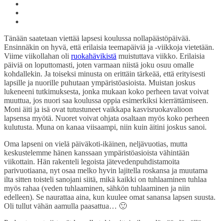
Tänään saatetaan viettää lapsesi koulussa nollapäästöpäivää.
Ensinnäkin on hyvä, että erilaisia teemapäiviä ja -viikkoja vietetään.
Viime viikollahan oli
ruokahävikistä
muistuttava viikko. Erilaisia
päiviä on loputtomasti, joten varmaan niistä joku osuu omalle
kohdallekin. Ja toiseksi minusta on erittäin tärkeää, että erityisesti
lapsille ja nuorille puhutaan ympäristöasioista. Muistan joskus
lukeneeni tutkimuksesta, jonka mukaan koko perheen tavat voivat
muuttua, jos nuori saa koulussa oppia esimerkiksi kierrättämiseen.
Moni äiti ja isä ovat tutustuneet vaikkapa kasvisruokavalioon
lapsensa myötä. Nuoret voivat ohjata osaltaan myös koko perheen
kulutusta. Muna on kanaa viisaampi, niin kuin äitini joskus sanoi.
Oma lapseni on vielä päiväkoti-ikäinen, neljävuotias, mutta
keskustelemme hänen kanssaan ympäristöasioista vähintään
viikottain. Hän rakenteli legoista jätevedenpuhdistamoita
parivuotiaana, nyt osaa melko hyvin lajitella roskansa ja muutama
ilta sitten toisteli sanojani siitä, mikä kaikki on tuhlaaminen tuhlaa
myös rahaa (veden tuhlaaminen, sähkön tuhlaaminen ja niin
edelleen). Se naurattaa aina, kun kuulee omat sanansa lapsen suusta.
Oli tullut vähän aamulla paasattua… 🙂