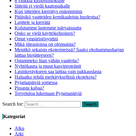
8 vinkkiä kirppisostoksille
Jätteitä ei viedä kaatopaikalle
Kun jätteiden kierrätys epäonnistuu
Pitäisikö vaatteiden kemikaaleista huolestua?
Lajittele ja kierrätä
Kulutamme lastemme tulevaisuutta
Onko se vielä käyttökelpoinen?
Omat ympäristösyntini
Mikä jäteasioissa on olennaista?
Menitkö sekaisin ekotermeissä? Saako ekohammasharjan
laittaa biojätteeseen?
Ostammeko liian vähän vaatteita?
Nyhtökaura ja muut kasviproteiinit
Lasinkeräykseen saa laittaa vain pakkauslasia
Haluatko tehdä merkityksellisiä ekotekoja?
Pyjamapäiviä somessa
Pissasta kaljaa?
Tervetuloa lukemaan Pyjamapäiviä
Search for:
Search
Kategoriat
Alku
Arki