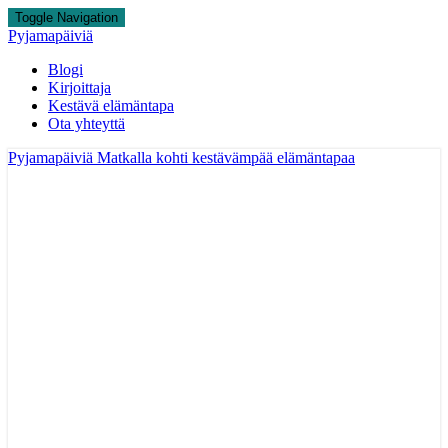
Toggle Navigation
Pyjamapäiviä
Blogi
Kirjoittaja
Kestävä elämäntapa
Ota yhteyttä
Pyjamapäiviä
Matkalla kohti kestävämpää elämäntapaa