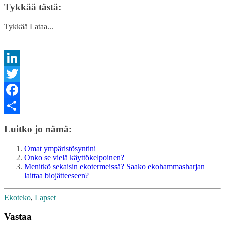
Tykkää tästä:
Tykkää
Lataa...
LinkedIn
Twitter
Facebook
Share
Luitko jo nämä:
Omat ympäristösyntini
Onko se vielä käyttökelpoinen?
Menitkö sekaisin ekotermeissä? Saako ekohammasharjan
laittaa biojätteeseen?
Ekoteko
,
Lapset
Vastaa