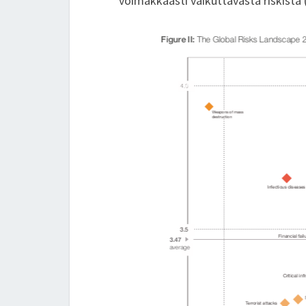
voimakkaasti vaikuttavasta riskistä 