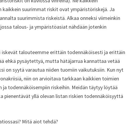
äristöriskit on kuviossa vihreinä). Ne kaikkein
 kaikkein suurimmat riskit ovat ympäristöriskejä. Ja
nalta suurimmista riskeistä. Alkaa onneksi viimeinkin
, jossa talous- ja ympäristöasiat nähdään jotenkin
i iskevät talouteemme erittäin todennäköisesti ja erittäin
ä ehkä pysäytettyä, mutta hätäjarrua kannattaa vetää
ksi on syytä varautua niiden tuomiin vaikutuksiin. Kun nyt
onakriisiä, niin on arvioitava tarkkaan kaikkien toimien
in ja todennäköisempiin riskeihin. Meidän täytyy löytää
tka pienentävät yllä olevan listan riskien todennäköisyyttä
atiossasi? Mitä aiot tehdä?