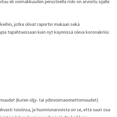
oituu eli voimakkuuden perusteella riski on arvioitu sijalle
keihin, jotka olivat raportin mukaan sekä
a tapahtuessaan kuin nyt käynnissä oleva koronakriisi.
muudet (kuten öljy- tai ydinvoimaonnettomuudet).
ahvasti toisiinsa, ja huomionarvoista on se, että suuri osa