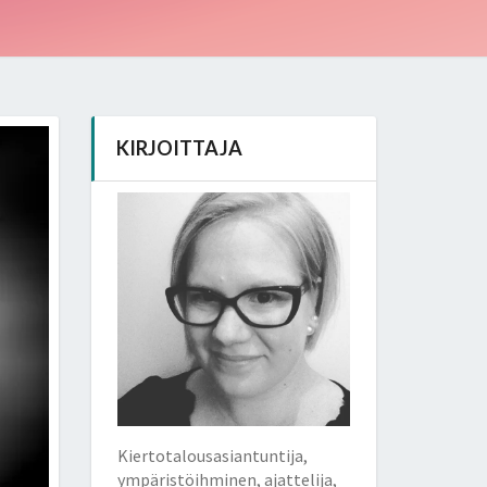
KIRJOITTAJA
Kiertotalousasiantuntija,
ympäristöihminen, ajattelija,