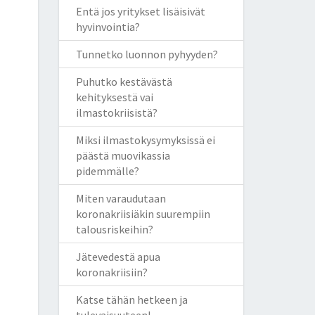
Entä jos yritykset lisäisivät
hyvinvointia?
Tunnetko luonnon pyhyyden?
Puhutko kestävästä
kehityksestä vai
ilmastokriisistä?
Miksi ilmastokysymyksissä ei
päästä muovikassia
pidemmälle?
Miten varaudutaan
koronakriisiäkin suurempiin
talousriskeihin?
Jätevedestä apua
koronakriisiin?
Katse tähän hetkeen ja