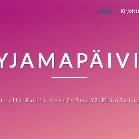
Blogi
Kirjoitt
YJAMAPÄIV
tkalla Kohti Kestävämpää Elämänta