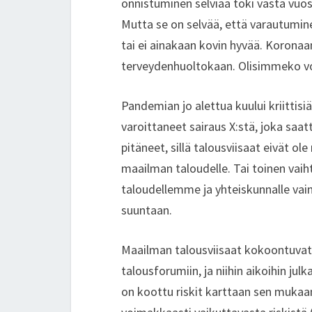
onnistuminen selviää toki vasta vuosi
dI
er
o
e
Mutta se on selvää, että varautumi
n
o
tai ei ainakaan kovin hyvää. Koronaan 
k
terveydenhuoltokaan. Olisimmeko v
Pandemian jo alettua kuului kriittis
varoittaneet sairaus X:stä, joka saat
pitäneet, sillä talousviisaat eivät 
maailman taloudelle. Tai toinen vaiht
taloudellemme ja yhteiskunnalle vain
suuntaan.
Maailman talousviisaat kokoontuvat
talousforumiin, ja niihin aikoihin ju
on koottu riskit karttaan sen mukaan