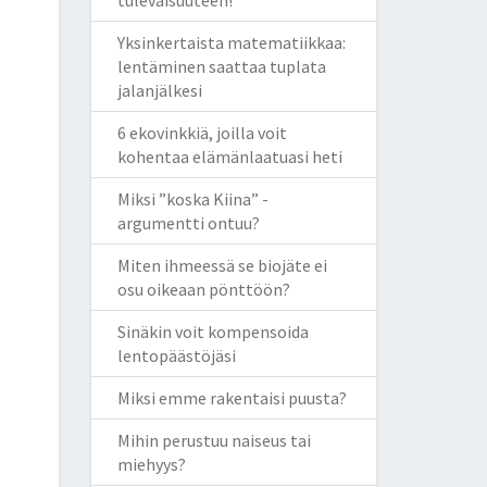
tulevaisuuteen!
Yksinkertaista matematiikkaa:
lentäminen saattaa tuplata
jalanjälkesi
6 ekovinkkiä, joilla voit
kohentaa elämänlaatuasi heti
Miksi ”koska Kiina” -
argumentti ontuu?
Miten ihmeessä se biojäte ei
osu oikeaan pönttöön?
Sinäkin voit kompensoida
lentopäästöjäsi
Miksi emme rakentaisi puusta?
Mihin perustuu naiseus tai
miehyys?