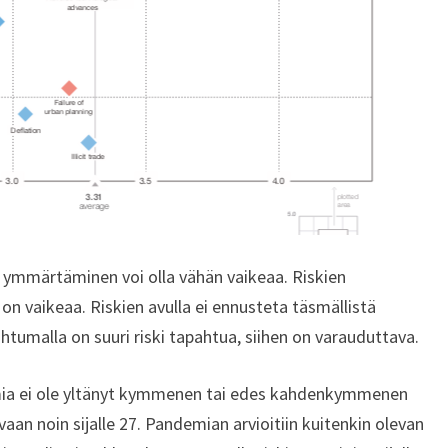
en ymmärtäminen voi olla vähän vaikeaa. Riskien
on vaikeaa. Riskien avulla ei ennusteta täsmällistä
ahtumalla on suuri riski tapahtua, siihen on varauduttava.
emia ei ole yltänyt kymmenen tai edes kahdenkymmenen
an noin sijalle 27. Pandemian arvioitiin kuitenkin olevan