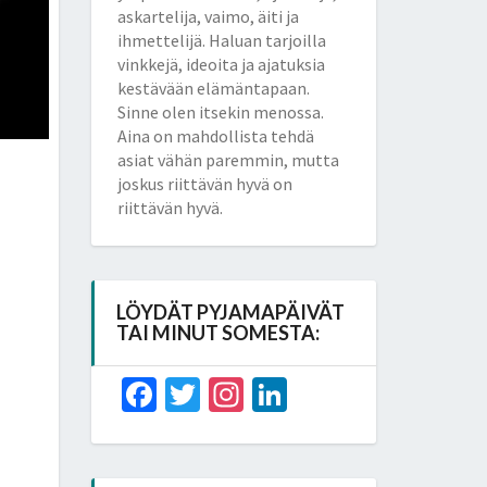
askartelija, vaimo, äiti ja
ihmettelijä. Haluan tarjoilla
vinkkejä, ideoita ja ajatuksia
kestävään elämäntapaan.
Sinne olen itsekin menossa.
Aina on mahdollista tehdä
asiat vähän paremmin, mutta
joskus riittävän hyvä on
riittävän hyvä.
LÖYDÄT PYJAMAPÄIVÄT
TAI MINUT SOMESTA:
Facebook
Twitter
Instagram
LinkedIn