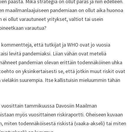
en päästä. Mikä strategia on ollut paras ja niin edelleen.
nen maailmanlaajuiseen pandemiaan on ollut aika huonoa
ei ollut varautuneet yritykset, valtiot tai usein
oineetkaan varautua?
iä kommentteja, että tutkijat ja WHO ovat jo vuosia
taisi levitä pandemiaksi. Liian vähän ovat meteliä
ole nähneet pandemian olevan erittäin todennäköinen uhka
oehto on yksinkertaisesti se, että jotkin muut riskit ovat
 vieläkin suurempia. Itse kallistuisin mieluummin tähän
 vuosittain tammikuussa Davosiin Maailman
lkaistaan myös vuosittainen riskiraportti. Oheiseen kuvaan
, miten todennäköisestä riskistä (vaaka-akseli) tai miten