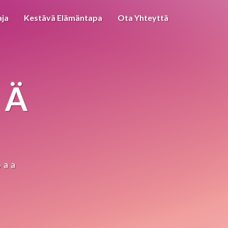
aja
Kestävä Elämäntapa
Ota Yhteyttä
IÄ
paa