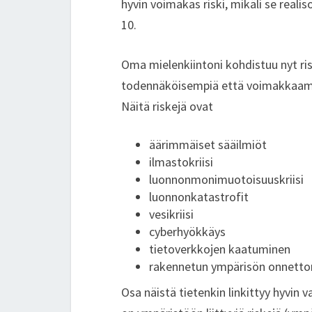
hyvin voimakas riski, mikäli se realis
10.
Oma mielenkiintoni kohdistuu nyt ris
todennäköisempiä että voimakkaampi
Näitä riskejä ovat
äärimmäiset sääilmiöt
ilmastokriisi
luonnonmonimuotoisuuskriisi
luonnonkatastrofit
vesikriisi
cyberhyökkäys
tietoverkkojen kaatuminen
rakennetun ympärisön onnetto
Osa näistä tietenkin linkittyy hyvin v