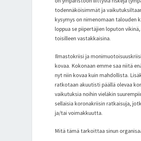
on ympäristöön liittyviä riskejä (ymp
todennäköisimmät ja vaikutuksiltaan
kysymys on nimenomaan talouden kan
loppua se piipertäjien loputon vikinä
toisilleen vastakkaisina.
Ilmastokriisi ja monimuotoisuuskriis
kovaa. Kokonaan emme saa niitä enä
nyt niin kovaa kuin mahdollista. Lisä
ratkotaan akuutisti päällä olevaa kor
vaikutuksia noihin vieläkin suurempi
sellaisia koronakriisin ratkaisuja, jo
ja/tai voimakkuutta.
Mitä tämä tarkoittaa sinun organisa