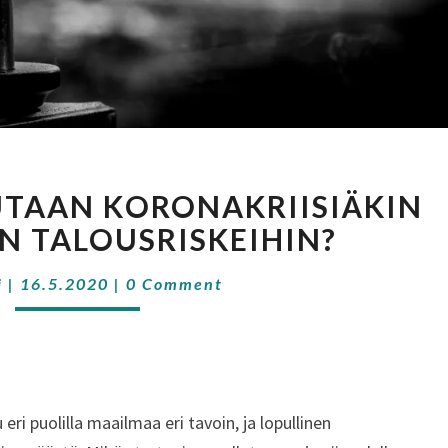
MITEN
TAAN KORONAKRIISIÄKIN
VARAUDUTAAN
KORONAKRIISIÄKIN
N TALOUSRISKEIHIN?
SUUREMPIIN
Comments
TALOUSRISKEIHIN?
i
|
16.5.2020
|
0 Comment
ri puolilla maailmaa eri tavoin, ja lopullinen