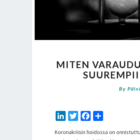
MITEN VARAUDU
SUUREMPII
By
Päiv
Li
T
Fa
S
n
wi
ce
h
Koronakriisin hoidossa on onnistuttu e
ke
tt
b
ar