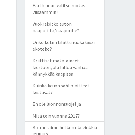
Earth hour: valitse ruokasi
viisaammin!
Vuokraisitko auton
naapurilta/naapurille?
Onko kotiin tilattu ruokakassi
ekoteko?
Kriittiset raaka-aineet
kiertoon; älä hilloa vanhaa
kännykkää kaapissa
Kuinka kauan sähkölaitteet
kestävät?
En ole luonnonsuojelija
Mitä tein vuonna 2017?
Kolme viime hetken ekovinkkiä
jouluun