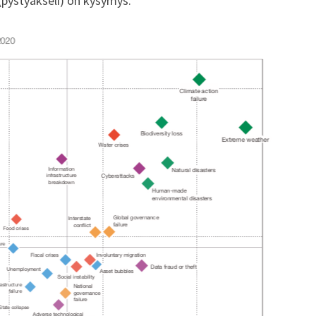
(pystyakseli) on kysymys.