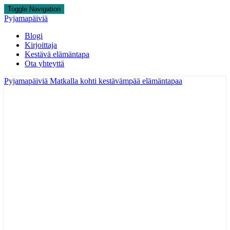
Toggle Navigation
Pyjamapäiviä
Blogi
Kirjoittaja
Kestävä elämäntapa
Ota yhteyttä
Pyjamapäiviä
Matkalla kohti kestävämpää elämäntapaa