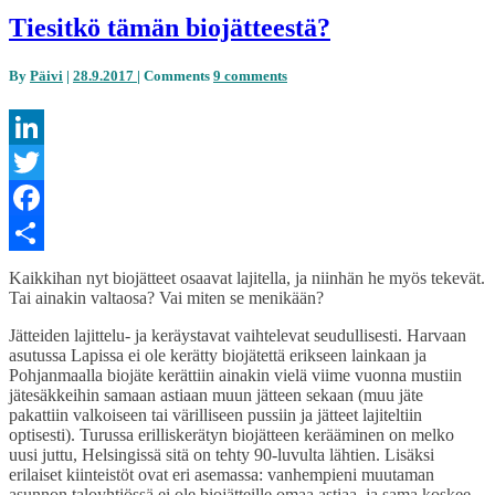
Tiesitkö tämän biojätteestä?
By
Päivi
|
28.9.2017
|
Comments
9 comments
LinkedIn
Twitter
Facebook
Share
Kaikkihan nyt biojätteet osaavat lajitella, ja niinhän he myös tekevät.
Tai ainakin valtaosa? Vai miten se menikään?
Jätteiden lajittelu- ja keräystavat vaihtelevat seudullisesti. Harvaan
asutussa Lapissa ei ole kerätty biojätettä erikseen lainkaan ja
Pohjanmaalla biojäte kerättiin ainakin vielä viime vuonna mustiin
jätesäkkeihin samaan astiaan muun jätteen sekaan (muu jäte
pakattiin valkoiseen tai värilliseen pussiin ja jätteet lajiteltiin
optisesti). Turussa erilliskerätyn biojätteen kerääminen on melko
uusi juttu, Helsingissä sitä on tehty 90-luvulta lähtien. Lisäksi
erilaiset kiinteistöt ovat eri asemassa: vanhempieni muutaman
asunnon taloyhtiössä ei ole biojätteille omaa astiaa, ja sama koskee