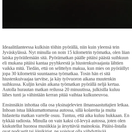
Ideaalitilanteessa kulkisin töihin pyörällä, niin kuin yleensä tein
Jyväskylässä. Nyt minulla on noin 15 kilometrin työmatka, olen liian
laiska pyöräilemään sitä. Pyörämatkan päälle pitäisi päästä suihkuun
eli mukana pitäisi kantaa pyyhkeestä ja hiustenkuivaajasta lähtien
vaikka mitä. Tiedän, että on selittelyn makua, kun mies on pyöräillyt
jopa 30 kilometriä suuntaansa työmatkaa. Tosin hän ei sitä
hiustenkuivaajaa tarvitse, ja käy työvuoron aikana muutenkin
suihkussa. Kuljin kesän aikana työmatkan pyörällä neljä kertaa.
Autolla hurautan matkan reilussa 20 minuutissa, julkisilla kuluu
lähes tunti ja vähintään kerran pitää vaihtaa kulkuneuvoa.
Ensinnäkin inhottaa olla osa yksinajelevien ilmansaastuttajien letkaa.
Inhoan istua liikkumattomassa autossa, sillä kolareita ja muita
hidasteita matkan varrelle osuu. Tuntuu, että aika kuluu hukkaan. En
tykkää radiosta. Minulla on vain kaksi cd-levyä autossa, joten olen
kiukutellut huonoa musiikkia ja ärsyttäviä mainoksia. Pitäisi-listalla
ovat podcastit tai äänikirjat, ne voisivat olla viihdyttävää