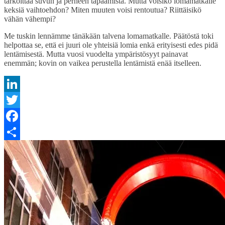
tarkoittaa suvun ja perheen tapaamista. Mutta voisiko lomamatkalle
keksiä vaihtoehdon? Miten muuten voisi rentoutua? Riittäisikö
vähän vähempi?
Me tuskin lennämme tänäkään talvena lomamatkalle. Päätöstä toki
helpottaa se, että ei juuri ole yhteisiä lomia enkä erityisesti edes pidä
lentämisestä. Mutta vuosi vuodelta ympäristösyyt painavat
enemmän; kovin on vaikea perustella lentämistä enää itselleen.
LinkedIn
Twitter
Facebook
Share