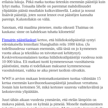
erilaisia lukuja. Pitkä matka tuottaa tietenkin enemmän päästöjä kuin
lyhyt matka. Toisaalta lähelle on paremmat mahdollisuudet
ylipäätään päästä muullakin kulkuvälineellä. Laskut ja nousut
lisäävät päästöjä, joten suorat lennot ovat päästöjen kannalta
parempi. Kalustollakin on väliä.
Sanotaan, että maailma pienenee, mutta oikeasti Thaimaa on
kaukana: sinne on kahdeksan tuhatta kilometriä!
Finnairin päästölaskuri
kertoo, että hiilidioksidipäästöjä syntyi
edestakaisella lennollani Shanghaihin reilu 1000 kiloa. (Ja
todellisuudessa varmaan enemmän, sillä tästä on jo kymmenen
vuotta aikaa ja tekniikka on toivottavasti kehittynyt).
Keskivertosuomalainen tuottaa hiilidioksidipäästöjä vuodessa noin
10 000 kiloa. Eli matkani tuotti kymmenesosan vuosittaisesta
päästöstäni, mutta ei todellakaan maksanut kymmenesosaa
vuosituloistani, vaikka ne aika pienet tuolloin olivatkin.
WWF:n arvion mukaan lentomatkustaminen tuottaa vähintään 15
kertaa enemmän kasvihuonekaasupäästöjä junailuun verrattuna.
Jostain luin kertoimen 50, mikä kertonee suuresta vaihteluvälistä ja
laskutavoista ylipäätään.
Juuri tähän aikaan vuodesta ymmärrän, että etelän lämpöön on
mukava päästä, kun on kylmää ja pimeää. Monelle matkustaminen