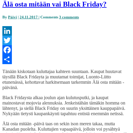
Älä osta mitään vai Black Friday?
By
Päivi
|
24.11.2017
|
Comments
3 comments
LinkedIn
Twitter
Facebook
Share
Tänään kiskotaan kuluttajaa kahteen suuntaan. Kaupat huutavat
täysillä Black Fridayta ja muutamat toimijat, Luonto-Liitto
etunenässä, kehottavat harkitsemaan tarkemmin Älä osta mitään -
päivänä.
Black Fridaysta alkaa joulun ajan kulutusputki, ja kaupat
mainostavat mojovia alennuksia. Jenkeistähän tämäkin homma on
lähtenyt, ja siellä Black Friday on suurin yksittäinen kauppapäivä.
Nykyään tietysti kaupankäynti tapahtuu entistä enemmän netissä.
Älä osta mitään -päivä taas on sekin ison meren takaa, mutta
Kanadan puolelta. Kuluttajien vapaapäivä, jolloin voi pysähtyä