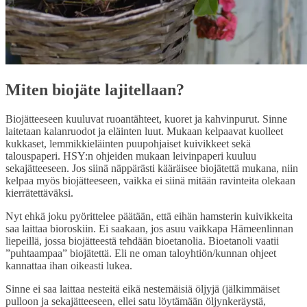
Miten biojäte lajitellaan?
Biojätteeseen kuuluvat ruoantähteet, kuoret ja kahvinpurut. Sinne
laitetaan kalanruodot ja eläinten luut. Mukaan kelpaavat kuolleet
kukkaset, lemmikkieläinten puupohjaiset kuivikkeet sekä
talouspaperi. HSY:n ohjeiden mukaan leivinpaperi kuuluu
sekajätteeseen. Jos siinä näppärästi kääräisee biojätettä mukana, niin
kelpaa myös biojätteeseen, vaikka ei siinä mitään ravinteita olekaan
kierrätettäväksi.
Nyt ehkä joku pyörittelee päätään, että eihän hamsterin kuivikkeita
saa laittaa bioroskiin. Ei saakaan, jos asuu vaikkapa Hämeenlinnan
liepeillä, jossa biojätteestä tehdään bioetanolia. Bioetanoli vaatii
”puhtaampaa” biojätettä. Eli ne oman taloyhtiön/kunnan ohjeet
kannattaa ihan oikeasti lukea.
Sinne ei saa laittaa nesteitä eikä nestemäisiä öljyjä (jälkimmäiset
pulloon ja sekajätteeseen, ellei satu löytämään öljynkeräystä,