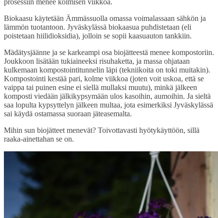
prosessiin menee kolmisen viikkoa.
Biokaasu käytetään Ämmässuolla omassa voimalassaan sähkön ja
lämmön tuotantoon. Jyväskylässä biokaasua puhdistetaan (eli
poistetaan hiilidioksidia), jolloin se sopii kaasuauton tankkiin.
Mädätysjäänne ja se karkeampi osa biojätteestä menee kompostoriin.
Joukkoon lisätään tukiaineeksi risuhaketta, ja massa ohjataan
kulkemaan kompostointitunnelin läpi (tekniikoita on toki muitakin).
Kompostointi kestää pari, kolme viikkoa (joten voit uskoa, että se
vaippa tai puinen esine ei siellä mullaksi muutu), minkä jälkeen
komposti viedään jälkikypsymään ulos kasoihin, aumoihin. Ja sieltä
saa lopulta kypsyttelyn jälkeen multaa, jota esimerkiksi Jyväskylässä
sai käydä ostamassa suoraan jäteasemalta.
Mihin sun biojätteet menevät? Toivottavasti hyötykäyttöön, sillä
raaka-ainettahan se on.