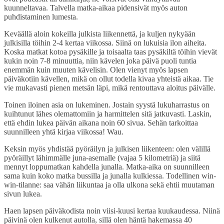
kuunneltavaa. Talvella matka-aikaa pidensivät myös auton
puhdistaminen lumesta.
Keväällä aloin kokeilla julkista liikennettä, ja kuljen nykyään
julkisilla töihin 2-4 kertaa viikossa. Siinä on lukuisia ilon aiheita.
Koska matkat kotoa pysäkille ja toisaalta taas pysäkiltä töihin vievät
kukin noin 7-8 minuuttia, niin kävelen joka päivä puoli tuntia
enemmän kuin muuten kävelisin. Olen vienyt myös lapsen
päiväkotiin kävellen, mikä on ollut todella kivaa yhteistä aikaa. Tie
vie mukavasti pienen metsän läpi, mikä rentouttava aloitus päivälle.
Toinen iloinen asia on lukeminen. Jostain syystä lukuharrastus on
kuihtunut lähes olemattomiin ja harmittelen sitä jatkuvasti. Laskin,
että ehdin lukea päivän aikana noin 60 sivua. Sehän tarkoittaa
suunnilleen yhtä kirjaa viikossa! Wau.
Keksin myös yhdistää pyöräilyn ja julkisen liikenteen: olen välillä
pyöräillyt lähimmälle juna-asemalle (vajaa 5 kilometriä) ja siitä
mennyt loppumatkan kahdella junalla. Matka-aika on suunnilleen
sama kuin koko matka bussilla ja junalla kulkiessa. Todellinen win-
win-tilanne: saa vähän liikuntaa ja olla ulkona sekä ehtii muutaman
sivun lukea.
Haen lapsen päiväkodista noin viisi-kuusi kertaa kuukaudessa. Niinä
päivinä olen kulkenut autolla, sillä olen häntä hakemassa 40