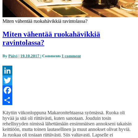
Miten vähentää ruokahävikkiä ravintolassa?
Miten vähentää ruokahävikkiä
ravintolassa?
By
Päivi
|
19.10.2017
|
Comments
1 comment
LinkedIn
Twitter
Facebook
Share
Käytiin viikonloppuna Makaronitehtaassa syömässä. Ruoka oli
hyvää ja sitä oli riittävästi, kuten sanotaan. Jouduin tosin
rehellisyyden nimissä lähettämään ensimmäisen annokseni takaisin
keittiöön, mutta toinen lautasellinen ja muut annokset olivat hyviä.
Ja ruokaa oli tosiaan riittävästi. Siis valtavasti. Lapselle ei