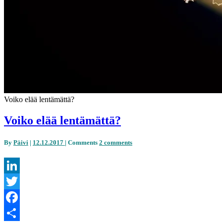
Voiko elää lentämättä?
Voiko elää lentämättä?
By
Päivi
|
12.12.2017
|
Comments
2 comments
LinkedIn
Twitter
Facebook