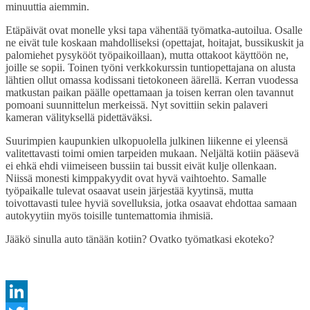
minuuttia aiemmin.
Etäpäivät ovat monelle yksi tapa vähentää työmatka-autoilua. Osalle
ne eivät tule koskaan mahdolliseksi (opettajat, hoitajat, bussikuskit ja
palomiehet pysykööt työpaikoillaan), mutta ottakoot käyttöön ne,
joille se sopii. Toinen työni verkkokurssin tuntiopettajana on alusta
lähtien ollut omassa kodissani tietokoneen äärellä. Kerran vuodessa
matkustan paikan päälle opettamaan ja toisen kerran olen tavannut
pomoani suunnittelun merkeissä. Nyt sovittiin sekin palaveri
kameran välityksellä pidettäväksi.
Suurimpien kaupunkien ulkopuolella julkinen liikenne ei yleensä
valitettavasti toimi omien tarpeiden mukaan. Neljältä kotiin pääsevä
ei ehkä ehdi viimeiseen bussiin tai bussit eivät kulje ollenkaan.
Niissä monesti kimppakyydit ovat hyvä vaihtoehto. Samalle
työpaikalle tulevat osaavat usein järjestää kyytinsä, mutta
toivottavasti tulee hyviä sovelluksia, jotka osaavat ehdottaa samaan
autokyytiin myös toisille tuntemattomia ihmisiä.
Jääkö sinulla auto tänään kotiin? Ovatko työmatkasi ekoteko?