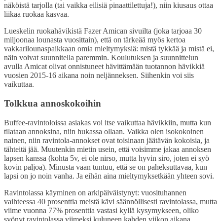
näköistä tarjolla (tai vaikka eilisiä pinaattilettuja!), niin kiusaus ottaa
liikaa ruokaa kasvaa.
Lueskelin ruokahävikistä Fazer Amican sivuilta (joka tarjoaa 30
miljoonaa lounasta vuosittain), että on tärkeää myös kertoa
vakkarilounaspaikkaan omia mieltymyksiä: mistä tykkää ja mistä ei,
näin voivat suunnitella paremmin. Koulutuksen ja suunnittelun
avulla Amicat olivat onnistuneet hävittämään tuotannon hävikkiä
vuosien 2015-16 aikana noin neljänneksen. Siihenkin voi siis
vaikuttaa.
Tolkkua annoskokoihin
Buffee-ravintoloissa asiakas voi itse vaikuttaa hävikkiin, mutta kun
tilataan annoksina, niin hukassa ollaan. Vaikka olen isokokoinen
nainen, niin ravintola-annokset ovat toisinaan jäätävän kokoisia, ja
tähteitä jää. Muutenkin mietin usein, että voisimme jakaa annoksen
lapsen kanssa (kohta 5v, ei ole nirso, mutta hyvin siro, joten ei syö
kovin paljoa). Minusta vaan tuntuu, että se on paheksuttavaa, kun
lapsi on jo noin vanha. Ja eihän aina mieltymyksetkään yhteen sovi.
Ravintolassa käyminen on arkipäiväistynyt: vuosituhannen
vaihteessa 40 prosenttia meistä kävi säännöllisesti ravintolassa, mutta
viime vuonna 77% prosenttia vastasi kyllä kysymykseen, oliko
syönyt ravintolassa viimeksi kuluneen kahden viikon aikana.