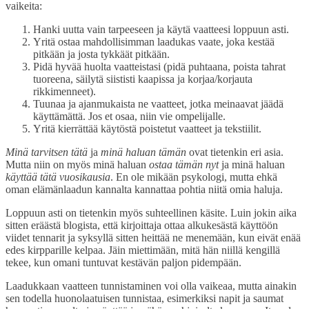
vaikeita:
Hanki uutta vain tarpeeseen ja käytä vaatteesi loppuun asti.
Yritä ostaa mahdollisimman laadukas vaate, joka kestää
pitkään ja josta tykkäät pitkään.
Pidä hyvää huolta vaatteistasi (pidä puhtaana, poista tahrat
tuoreena, säilytä siististi kaapissa ja korjaa/korjauta
rikkimenneet).
Tuunaa ja ajanmukaista ne vaatteet, jotka meinaavat jäädä
käyttämättä. Jos et osaa, niin vie ompelijalle.
Yritä kierrättää käytöstä poistetut vaatteet ja tekstiilit.
Minä tarvitsen tätä
ja
minä haluan tämän
ovat tietenkin eri asia.
Mutta niin on myös minä haluan
ostaa tämän nyt
ja minä haluan
käyttää tätä vuosikausia
. En ole mikään psykologi, mutta ehkä
oman elämänlaadun kannalta kannattaa pohtia niitä omia haluja.
Loppuun asti on tietenkin myös suhteellinen käsite. Luin jokin aika
sitten eräästä blogista, että kirjoittaja ottaa alkukesästä käyttöön
viidet tennarit ja syksyllä sitten heittää ne menemään, kun eivät enää
edes kirpparille kelpaa. Jäin miettimään, mitä hän niillä kengillä
tekee, kun omani tuntuvat kestävän paljon pidempään.
Laadukkaan vaatteen tunnistaminen voi olla vaikeaa, mutta ainakin
sen todella huonolaatuisen tunnistaa, esimerkiksi napit ja saumat