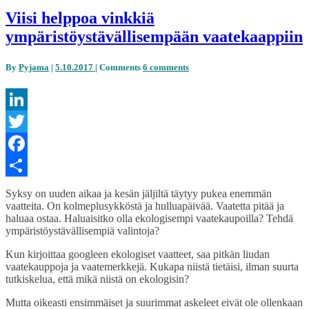
Viisi helppoa vinkkiä
ympäristöystävällisempään vaatekaappiin
By
Pyjama
|
5.10.2017
|
Comments
6 comments
LinkedIn
Twitter
Facebook
Share
Syksy on uuden aikaa ja kesän jäljiltä täytyy pukea enemmän
vaatteita. On kolmeplusykköstä ja hulluapäivää. Vaatetta pitää ja
haluaa ostaa. Haluaisitko olla ekologisempi vaatekaupoilla? Tehdä
ympäristöystävällisempiä valintoja?
Kun kirjoittaa googleen ekologiset vaatteet, saa pitkän liudan
vaatekauppoja ja vaatemerkkejä. Kukapa niistä tietäisi, ilman suurta
tutkiskelua, että mikä niistä on ekologisin?
Mutta oikeasti ensimmäiset ja suurimmat askeleet eivät ole ollenkaan