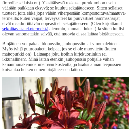
firmoille sellaisia on). Yksittäisestä roskasta purukumi on usein
väärään paikkaan eksyvä; se kuuluu sekajätteeseen. Sitten sellaiset
tuotteet, joita ehkä jopa vähän viherpestään kompostoituva/maatuva-
termeillä: kuten vaipat, terveyssiteet tai puuvartiset hammasharjat,
eivät maadu riittävän nopeasti eli sekajätteeseen. (Olen kirjoittanut
sekoittavista ekotermeistä
aiemmin, kannatta lukea.) Ja sitten luulisi
olevan sanomattakin selvää, että muovia ei saa laittaa biojätteeseen.
Biojätteen voi pakata biopussiin, jauhopussiin tai sanomalehteen.
Myös tyhjä puuropaketti kelpaa, jos se ei ole muovitettu (kuten
maitopurkki on). Laittaapa joku isoihin kirjekuoriinkin (ei
ikkunallinen). Minä laitan etenkin jauhopussin pohjalle vähän
kananmunakennoa imemään kosteutta, ja lisäksi annan teepussien
kuivahtaa hetken ennen biojätteeseen laittoa.