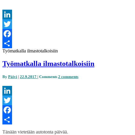
LinkedIn
Twitter
Facebook
Työmatkalla ilmastotalkoisiin
Share
Työmatkalla ilmastotalkoisiin
By
Päivi
|
22.9.2017
|
Comments
2 comments
LinkedIn
Twitter
Facebook
Share
Tänään vietetään autotonta päivää.