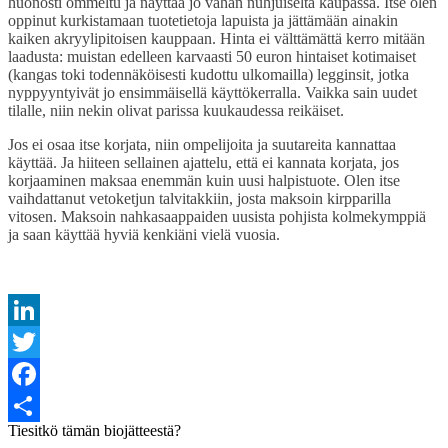
huonosti ommeltu ja näyttää jo vähän nuhjuiselta kaupassa. Itse olen
oppinut kurkistamaan tuotetietoja lapuista ja jättämään ainakin
kaiken akryylipitoisen kauppaan. Hinta ei välttämättä kerro mitään
laadusta: muistan edelleen karvaasti 50 euron hintaiset kotimaiset
(kangas toki todennäköisesti kudottu ulkomailla) legginsit, jotka
nyppyyntyivät jo ensimmäisellä käyttökerralla. Vaikka sain uudet
tilalle, niin nekin olivat parissa kuukaudessa reikäiset.
Jos ei osaa itse korjata, niin ompelijoita ja suutareita kannattaa
käyttää. Ja hiiteen sellainen ajattelu, että ei kannata korjata, jos
korjaaminen maksaa enemmän kuin uusi halpistuote. Olen itse
vaihdattanut vetoketjun talvitakkiin, josta maksoin kirpparilla
vitosen. Maksoin nahkasaappaiden uusista pohjista kolmekymppiä
ja saan käyttää hyviä kenkiäni vielä vuosia.
LinkedIn
Twitter
Facebook
Tiesitkö tämän biojätteestä?
Share