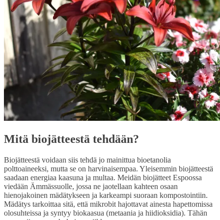
Mitä biojätteestä tehdään?
Biojätteestä voidaan siis tehdä jo mainittua bioetanolia
polttoaineeksi, mutta se on harvinaisempaa. Yleisemmin biojätteestä
saadaan energiaa kaasuna ja multaa. Meidän biojätteet Espoossa
viedään Ämmässuolle, jossa ne jaotellaan kahteen osaan
hienojakoinen mädätykseen ja karkeampi suoraan kompostointiin.
Mädätys tarkoittaa sitä, että mikrobit hajottavat ainesta hapettomissa
olosuhteissa ja syntyy biokaasua (metaania ja hiidioksidia). Tähän