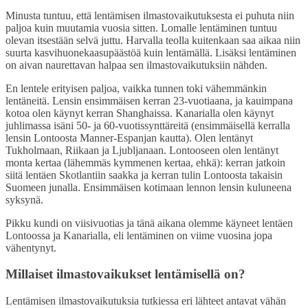
Share
Minusta tuntuu, että lentämisen ilmastovaikutuksesta ei puhuta niin
paljoa kuin muutamia vuosia sitten. Lomalle lentäminen tuntuu
olevan itsestään selvä juttu. Harvalla teolla kuitenkaan saa aikaa niin
suurta kasvihuonekaasupäästöä kuin lentämällä. Lisäksi lentäminen
on aivan naurettavan halpaa sen ilmastovaikutuksiin nähden.
En lentele erityisen paljoa, vaikka tunnen toki vähemmänkin
lentäneitä. Lensin ensimmäisen kerran 23-vuotiaana, ja kauimpana
kotoa olen käynyt kerran Shanghaissa. Kanarialla olen käynyt
juhlimassa isäni 50- ja 60-vuotissynttäreitä (ensimmäisellä kerralla
lensin Lontoosta Manner-Espanjan kautta). Olen lentänyt
Tukholmaan, Riikaan ja Ljubljanaan. Lontooseen olen lentänyt
monta kertaa (lähemmäs kymmenen kertaa, ehkä): kerran jatkoin
siitä lentäen Skotlantiin saakka ja kerran tulin Lontoosta takaisin
Suomeen junalla. Ensimmäisen kotimaan lennon lensin kuluneena
syksynä.
Pikku kundi on viisivuotias ja tänä aikana olemme käyneet lentäen
Lontoossa ja Kanarialla, eli lentäminen on viime vuosina jopa
vähentynyt.
Millaiset ilmastovaikukset lentämisellä on?
Lentämisen ilmastovaikutuksia tutkiessa eri lähteet antavat vähän