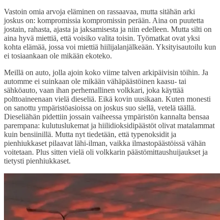
Vastoin omia arvoja eläminen on rassaavaa, mutta sitähän arki
joskus on: kompromissia kompromissin perään. Aina on puutetta
jostain, rahasta, ajasta ja jaksamisesta ja niin edelleen. Mutta silti on
aina hyvä miettiä, että voisiko valita toisin. Työmatkat ovat yksi
kohta elämää, jossa voi miettiä hiilijalanjälkeään. Yksityisautoilu kun
ei tosiaankaan ole mikään ekoteko.
Meillä on auto, jolla ajoin koko viime talven arkipäivisin töihin. Ja
automme ei suinkaan ole mikään vähäpäästöinen kaasu- tai
sähköauto, vaan ihan perhemallinen volkkari, joka käyttää
polttoaineenaan vielä dieseliä. Eikä kovin uusikaan. Kuten monesti
on sanottu ympäristöasioissa on joskus suo siellä, vetelä täällä.
Dieseliähän pidettiin jossain vaiheessa ympäristön kannalta bensaa
parempana: kulutuslukemat ja hiilidioksidipäästöt olivat matalammat
kuin bensiinillä. Mutta nyt tiedetään, että typenoksidit ja
pienhiukkaset pilaavat lähi-ilman, vaikka ilmastopäästöissä vähän
voitetaan. Plus sitten vielä oli volkkarin päästömittaushuijaukset ja
tietysti pienhiukkaset.