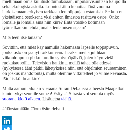
miettimään omia kulutustottumuksiaan, impulsiivisuuttaan kaupoilla
sekä ekologisia asioita. Luonto-Liitto kehottaa tänä vuonna
harkitsemaan erityisen tarkkaan lentolippujen ostamista. Se kun on
yksittäisenä ostoksena yksi eniten ilmastoa rasittava ostos. Onko
lomalle ja lomalla aina niin kiire? Entä voisiko kotimaan
työmatkankin tehdä junalla lentämisen sijaan?
Mitä teen itse tänään?
Sovittiin, että mies käy aamulla hakemassa lapselle toppapuvun,
jonka osto on jäänyt roikkumaan. Lisäksi meillä juhlitaan
viikonloppuna pikku kundin syntymäpäiviä, joten käyn vielä
ruokakaupoilla. Television hankinta meillä taitaa olla edessä
(nykyisessä ääni pätkii lähetyksissä niin, että ohjelmien seuraaminen
on joskus mahdotonta), mutta olemme vitkutelleet jo viime keväästä.
Pärjäisikö ilmankin?
Mutta aamuni aloitan vieraana Sitran Debatissa aiheesta Maapallon
kantokyky: seuraile somea! Esitystä Sitrasta voi seurata myös
suorana klo 9 alkaen
. Lisätietoa
täältä
.
#äläostamitään #äom #sitradebatti
LinkedIn