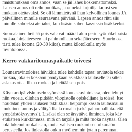
maistunutkaan oma annos, vaan se jäi lähes koskemattomaksi.
Lapsen annos oli reilu puolikas, ja onneksi tarjoilija tarjosi sen
mukaan otettavaksi. Se oli lämmitettynä ihan kelvollinen lounas JA
päivällinen minulle seuraavana päivänä. Lapsen annos riitti siis
minulle kahdeksi ateriaksi, kun lisäsin siihen kasviksia lisäkkeeksi.
Suomalainen heittää pois valtavat määrät alun perin syömäkelpoista
ruokaa, biojätteeseen tai pahimmillaan sekajätteeseen. Suurin osa
tästä tulee kotona (20­-30 kiloa), mutta kilotolkulla myös
ravintoloissa.
Kerro vakkarilounaspaikalle toiveesi
Lounasravintoloissa hävikkiä tulee kahdella tapaa: ravintola tekee
ruokaa, joka ei koskaan päädykään asiakkaan lautaselle tai sitten
asiakas ottaa liikaa ruokaa ja heittää sen pois.
Käyn arkipäivisin usein syömässä lounasravintolassa, olen tehnyt
niin vuosia, olinhan pitkään yliopistolla opiskelijana ja töissä. Itse
noudatan yhden lautasen taktiikkaa: helpompi kasata lautasmallin
mukainen annos ja välttyä liialta ruoalta (sekä painonhallinta- että
ympäristökysymys!). Lisäksi olen se ärsyttävä ihminen, joka käy
etukäteen kurkkimassa, mitä on tarjolla ja miltä ruoka näyttää. Olen
toki lukenut ruokalistan, mutta valitsen ruokani sen ulkonäön
perusteella. Jos linjastolla onkin myöhemmin jotain paremman