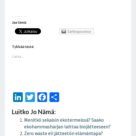
Jaa tämä:
Sähköpostitse
Tykkää tästä:
Lataa...
Li
T
Fa
S
n
wi
ce
h
Luitko Jo Nämä:
ke
tt
b
ar
Menitkö sekaisin ekotermeissä? Saako
dI
er
o
e
ekohammasharjan laittaa biojätteeseen?
Zero waste eli jätteetön elämäntapa?