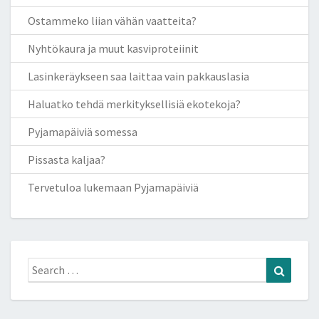
Ostammeko liian vähän vaatteita?
Nyhtökaura ja muut kasviproteiinit
Lasinkeräykseen saa laittaa vain pakkauslasia
Haluatko tehdä merkityksellisiä ekotekoja?
Pyjamapäiviä somessa
Pissasta kaljaa?
Tervetuloa lukemaan Pyjamapäiviä
Search
Search
for: