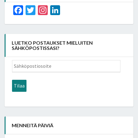
Facebook
Twitter
Instagram
LinkedIn
LUETKO POSTAUKSET MIELUITEN
SÄHKÖPOSTISSASI?
Sähköpostiosoite
Tilaa
MENNEITÄ PÄIVIÄ