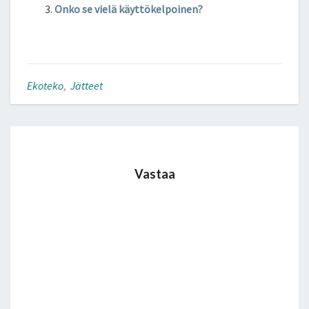
n
o
Onko se vielä käyttökelpoinen?
k
Ekoteko
,
Jätteet
Vastaa