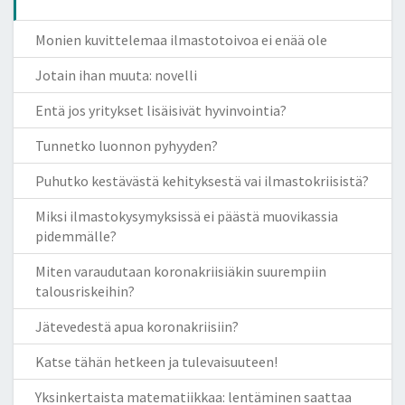
Monien kuvittelemaa ilmastotoivoa ei enää ole
Jotain ihan muuta: novelli
Entä jos yritykset lisäisivät hyvinvointia?
Tunnetko luonnon pyhyyden?
Puhutko kestävästä kehityksestä vai ilmastokriisistä?
Miksi ilmastokysymyksissä ei päästä muovikassia
pidemmälle?
Miten varaudutaan koronakriisiäkin suurempiin
talousriskeihin?
Jätevedestä apua koronakriisiin?
Katse tähän hetkeen ja tulevaisuuteen!
Yksinkertaista matematiikkaa: lentäminen saattaa