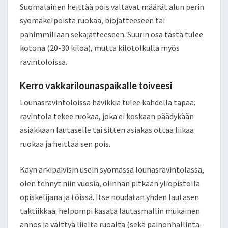
Suomalainen heittää pois valtavat määrät alun perin
syömäkelpoista ruokaa, biojätteeseen tai
pahimmillaan sekajätteeseen. Suurin osa tästä tulee
kotona (20­-30 kiloa), mutta kilotolkulla myös
ravintoloissa.
Kerro vakkarilounaspaikalle toiveesi
Lounasravintoloissa hävikkiä tulee kahdella tapaa:
ravintola tekee ruokaa, joka ei koskaan päädykään
asiakkaan lautaselle tai sitten asiakas ottaa liikaa
ruokaa ja heittää sen pois.
Käyn arkipäivisin usein syömässä lounasravintolassa,
olen tehnyt niin vuosia, olinhan pitkään yliopistolla
opiskelijana ja töissä. Itse noudatan yhden lautasen
taktiikkaa: helpompi kasata lautasmallin mukainen
annos ja välttyä liialta ruoalta (sekä painonhallinta-