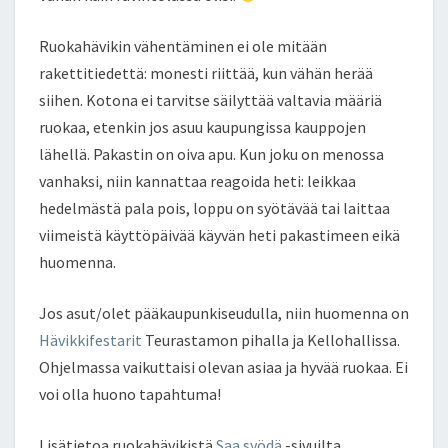
Ruokahävikin vähentäminen ei ole mitään
rakettitiedettä: monesti riittää, kun vähän herää
siihen. Kotona ei tarvitse säilyttää valtavia määriä
ruokaa, etenkin jos asuu kaupungissa kauppojen
lähellä. Pakastin on oiva apu. Kun joku on menossa
vanhaksi, niin kannattaa reagoida heti: leikkaa
hedelmästä pala pois, loppu on syötävää tai laittaa
viimeistä käyttöpäivää käyvän heti pakastimeen eikä
huomenna.
Jos asut/olet pääkaupunkiseudulla, niin huomenna on
Hävikkifestarit
Teurastamon pihalla ja Kellohallissa.
Ohjelmassa vaikuttaisi olevan asiaa ja hyvää ruokaa. Ei
voi olla huono tapahtuma!
Lisätietoa ruokahävikistä
Saa syödä
-sivuilta.