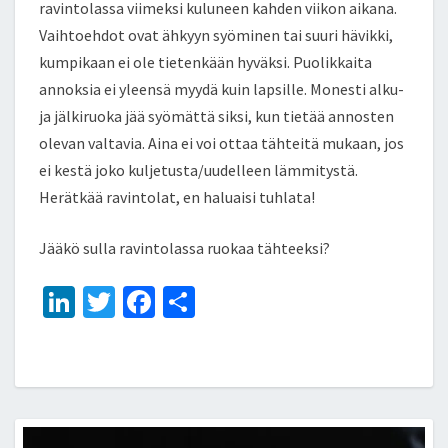
ravintolassa viimeksi kuluneen kahden viikon aikana.
Vaihtoehdot ovat ähkyyn syöminen tai suuri hävikki,
kumpikaan ei ole tietenkään hyväksi. Puolikkaita
annoksia ei yleensä myydä kuin lapsille. Monesti alku-
ja jälkiruoka jää syömättä siksi, kun tietää annosten
olevan valtavia. Aina ei voi ottaa tähteitä mukaan, jos
ei kestä joko kuljetusta/uudelleen lämmitystä.
Herätkää ravintolat, en haluaisi tuhlata!
Jääkö sulla ravintolassa ruokaa tähteeksi?
Li
T
Fa
S
n
wi
ce
h
ke
tt
b
ar
dI
er
o
e
n
o