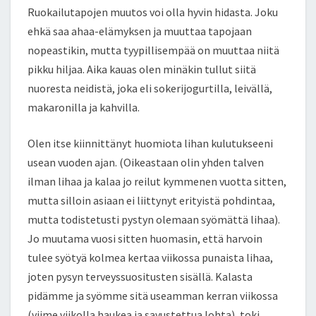
Ruokailutapojen muutos voi olla hyvin hidasta. Joku
ehkä saa ahaa-elämyksen ja muuttaa tapojaan
nopeastikin, mutta tyypillisempää on muuttaa niitä
pikku hiljaa. Aika kauas olen minäkin tullut siitä
nuoresta neidistä, joka eli sokerijogurtilla, leivällä,
makaronilla ja kahvilla.
Olen itse kiinnittänyt huomiota lihan kulutukseeni
usean vuoden ajan. (Oikeastaan olin yhden talven
ilman lihaa ja kalaa jo reilut kymmenen vuotta sitten,
mutta silloin asiaan ei liittynyt erityistä pohdintaa,
mutta todistetusti pystyn olemaan syömättä lihaa).
Jo muutama vuosi sitten huomasin, että harvoin
tulee syötyä kolmea kertaa viikossa punaista lihaa,
joten pysyn terveyssuositusten sisällä. Kalasta
pidämme ja syömme sitä useamman kerran viikossa
(viime viikolla haukea ja savustettua lohta), toki