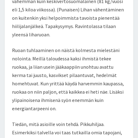
vähemmän kuin keskivertosuomalainen (81 kg/vuosi
eli 1,5 kiloa viikossa). (Punaisen) Lihan vähentäminen
on kuitenkin yksi helpoimmista tavoista pienentää
hiilijalanjälkeä. Tapakysymys. Ravintolassa tilaan
yleensä liharuoan.
Ruoan tuhlaaminen on näistä kolmesta mielestäni
nolointa. Meillä taloudessa kaksi ihmistä tekee
ruokaa, ja liian usein jääkaappiin unohtuu avattu
kerma tai juusto, kasvikset pilaantuvat, hedelmät
homehtuvat. Kun yrittää käydä harvemmin kaupassa,
ruokaa on niin paljon, että kaikkea ei heti näe. Lisäksi
ylipainoisena ihmisenä syön enemmän kuin
energiantarpeeni on.
Tiedän, mitä asioille voin tehdä. Pikkuhiljaa.
Esimerkiksi talvella voi taas tutkailla omia tapojani,