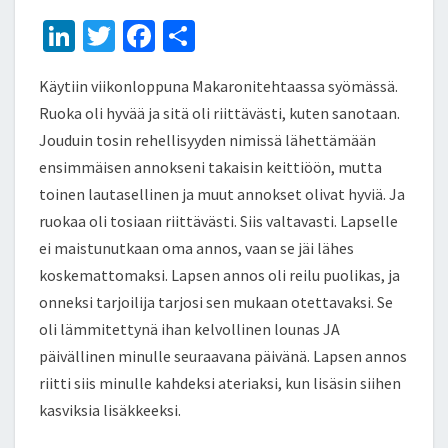
Li
T
Fa
S
n
wi
ce
h
Käytiin viikonloppuna Makaronitehtaassa syömässä.
ke
tt
b
ar
Ruoka oli hyvää ja sitä oli riittävästi, kuten sanotaan.
dI
er
o
e
Jouduin tosin rehellisyyden nimissä lähettämään
n
o
ensimmäisen annokseni takaisin keittiöön, mutta
k
toinen lautasellinen ja muut annokset olivat hyviä. Ja
ruokaa oli tosiaan riittävästi. Siis valtavasti. Lapselle
ei maistunutkaan oma annos, vaan se jäi lähes
koskemattomaksi. Lapsen annos oli reilu puolikas, ja
onneksi tarjoilija tarjosi sen mukaan otettavaksi. Se
oli lämmitettynä ihan kelvollinen lounas JA
päivällinen minulle seuraavana päivänä. Lapsen annos
riitti siis minulle kahdeksi ateriaksi, kun lisäsin siihen
kasviksia lisäkkeeksi.