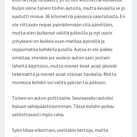
Kuljin viime talven töihin autolla, mutta keväällä se jo
suututti minua. 36 kilometriä päivässä saastutusta. En
ole riittävän reipas pyöräilemään sitä päivittäin,
mutta olen kulkenut välillä julkisilla ja nyt uusin
yritykseni on kulkea osan matkaa pyörällä ja
loppumatka kahdella junalla. Autoa ei ole pakko
omistaa, etenkin jos vuokra-auton saisi jostain
läheltä käyttöön, mutta monet kivat asiat jäisivät
tekemättä ja monet asiat olisivat hankalia. Mutta
monessa kohdin voi valita pyörän tai julkisen.
Toinen on auton polttoaine. Seuraavaksi autoksi
haluan vähäpäästöisemmän. Tässä kohdin puhuu
valitettavasti myös raha.
Syön lihaa viikottain, useitakin kertoja, mutta