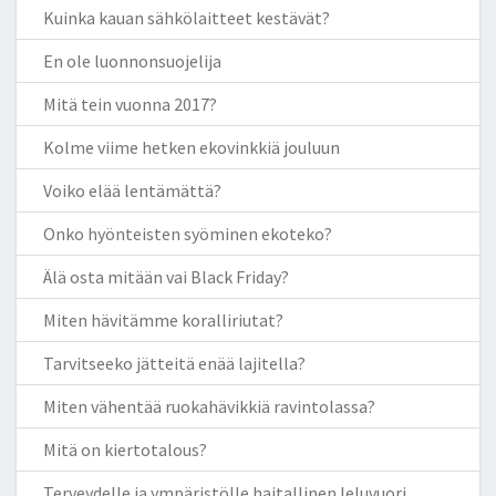
Kuinka kauan sähkölaitteet kestävät?
En ole luonnonsuojelija
Mitä tein vuonna 2017?
Kolme viime hetken ekovinkkiä jouluun
Voiko elää lentämättä?
Onko hyönteisten syöminen ekoteko?
Älä osta mitään vai Black Friday?
Miten hävitämme koralliriutat?
Tarvitseeko jätteitä enää lajitella?
Miten vähentää ruokahävikkiä ravintolassa?
Mitä on kiertotalous?
Terveydelle ja ympäristölle haitallinen leluvuori