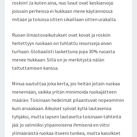
roskiin! Ja kuten aina, nuo luvut ovat keskiarvoja:
joissain perheissä ei hukkaan mene käytännössä
mitään ja toisissa sitten sikaillaan sitten urakalla.
Ruoan ilmastovaikutukset ovat kovat ja roskiin
heitettyyn ruokaan on tuhlattu resursseja aivan
turhaan. Globaalisti laskettuna jopa 30% ruoasta
menee hukkaan. Sillä on jo merkitystä nälän
taltuttamisen kanssa.
Minua suututtaa joka kerta, jos heitän jotain ruokaa
menemään, vaikka yritän minimoida ruokajätteen
määrän. Toisinaan hedelmät pilaantuvat nopeammin
kuin arvaakaan. Aikuiset syövät kyllä lautasensa
tyhjäksi, mutta lapsen lautaselta toisinaan tähteitä
jää: jo valmiiksi ylipainoisena ihmisenä en viitsi
ylimääräistä ruokaa itseeni tunkea, mutta kasvikset