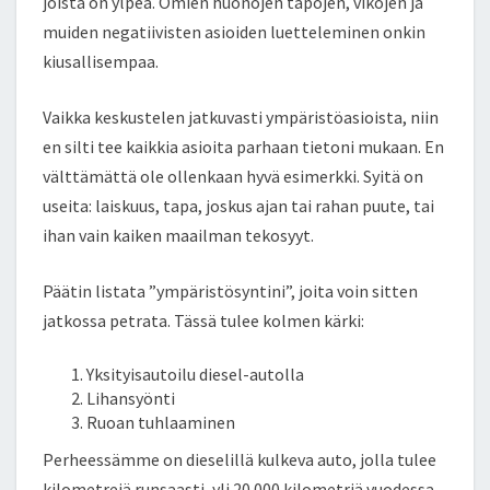
k
joista on ylpeä. Omien huonojen tapojen, vikojen ja
muiden negatiivisten asioiden luetteleminen onkin
kiusallisempaa.
Vaikka keskustelen jatkuvasti ympäristöasioista, niin
en silti tee kaikkia asioita parhaan tietoni mukaan. En
välttämättä ole ollenkaan hyvä esimerkki. Syitä on
useita: laiskuus, tapa, joskus ajan tai rahan puute, tai
ihan vain kaiken maailman tekosyyt.
Päätin listata ”ympäristösyntini”, joita voin sitten
jatkossa petrata. Tässä tulee kolmen kärki:
Yksityisautoilu diesel-autolla
Lihansyönti
Ruoan tuhlaaminen
Perheessämme on dieselillä kulkeva auto, jolla tulee
kilometrejä runsaasti, yli 20 000 kilometriä vuodessa.