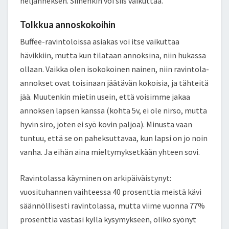
neljänneksen. Siihenkin voi siis vaikuttaa.
Tolkkua annoskokoihin
Buffee-ravintoloissa asiakas voi itse vaikuttaa
hävikkiin, mutta kun tilataan annoksina, niin hukassa
ollaan. Vaikka olen isokokoinen nainen, niin ravintola-
annokset ovat toisinaan jäätävän kokoisia, ja tähteitä
jää. Muutenkin mietin usein, että voisimme jakaa
annoksen lapsen kanssa (kohta 5v, ei ole nirso, mutta
hyvin siro, joten ei syö kovin paljoa). Minusta vaan
tuntuu, että se on paheksuttavaa, kun lapsi on jo noin
vanha. Ja eihän aina mieltymyksetkään yhteen sovi.
Ravintolassa käyminen on arkipäiväistynyt:
vuosituhannen vaihteessa 40 prosenttia meistä kävi
säännöllisesti ravintolassa, mutta viime vuonna 77%
prosenttia vastasi kyllä kysymykseen, oliko syönyt