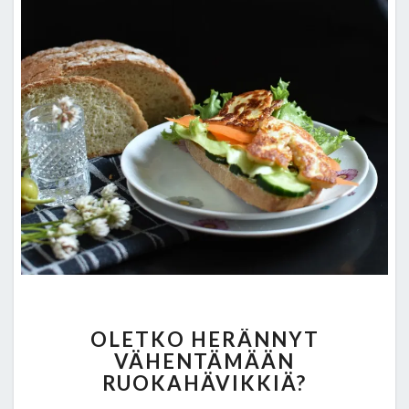
k
OLETKO
OLETKO HERÄNNYT
HERÄNNYT
VÄHENTÄMÄÄN
VÄHENTÄMÄÄN
RUOKAHÄVIKKIÄ?
RUOKAHÄVIKKIÄ?