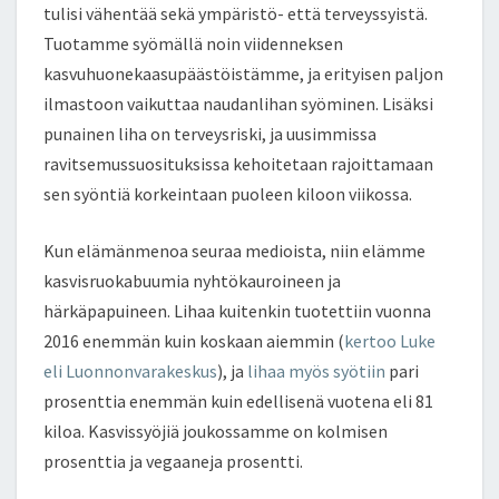
dI
er
o
e
tulisi vähentää sekä ympäristö- että terveyssyistä.
n
o
Tuotamme syömällä noin viidenneksen
k
kasvuhuonekaasupäästöistämme, ja erityisen paljon
ilmastoon vaikuttaa naudanlihan syöminen. Lisäksi
punainen liha on terveysriski, ja uusimmissa
ravitsemussuosituksissa kehoitetaan rajoittamaan
sen syöntiä korkeintaan puoleen kiloon viikossa.
Kun elämänmenoa seuraa medioista, niin elämme
kasvisruokabuumia nyhtökauroineen ja
härkäpapuineen. Lihaa kuitenkin tuotettiin vuonna
2016 enemmän kuin koskaan aiemmin (
kertoo Luke
eli Luonnonvarakeskus
), ja
lihaa myös syötiin
pari
prosenttia enemmän kuin edellisenä vuotena eli 81
kiloa. Kasvissyöjiä joukossamme on kolmisen
prosenttia ja vegaaneja prosentti.