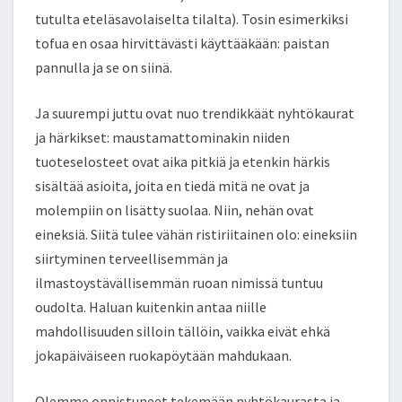
tutulta eteläsavolaiselta tilalta). Tosin esimerkiksi
tofua en osaa hirvittävästi käyttääkään: paistan
pannulla ja se on siinä.
Ja suurempi juttu ovat nuo trendikkäät nyhtökaurat
ja härkikset: maustamattominakin niiden
tuoteselosteet ovat aika pitkiä ja etenkin härkis
sisältää asioita, joita en tiedä mitä ne ovat ja
molempiin on lisätty suolaa. Niin, nehän ovat
eineksiä. Siitä tulee vähän ristiriitainen olo: eineksiin
siirtyminen terveellisemmän ja
ilmastoystävällisemmän ruoan nimissä tuntuu
oudolta. Haluan kuitenkin antaa niille
mahdollisuuden silloin tällöin, vaikka eivät ehkä
jokapäiväiseen ruokapöytään mahdukaan.
Olemme onnistuneet tekemään nyhtökaurasta ja