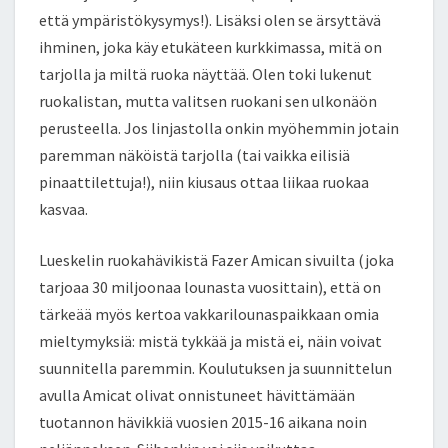
että ympäristökysymys!). Lisäksi olen se ärsyttävä
ihminen, joka käy etukäteen kurkkimassa, mitä on
tarjolla ja miltä ruoka näyttää. Olen toki lukenut
ruokalistan, mutta valitsen ruokani sen ulkonäön
perusteella. Jos linjastolla onkin myöhemmin jotain
paremman näköistä tarjolla (tai vaikka eilisiä
pinaattilettuja!), niin kiusaus ottaa liikaa ruokaa
kasvaa.
Lueskelin ruokahävikistä Fazer Amican sivuilta (joka
tarjoaa 30 miljoonaa lounasta vuosittain), että on
tärkeää myös kertoa vakkarilounaspaikkaan omia
mieltymyksiä: mistä tykkää ja mistä ei, näin voivat
suunnitella paremmin. Koulutuksen ja suunnittelun
avulla Amicat olivat onnistuneet hävittämään
tuotannon hävikkiä vuosien 2015-16 aikana noin