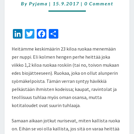
Comments
By
Pyjama
|
15.9.2017
|
0 Comment
Li
T
Fa
S
n
wi
ce
h
Heitämme keskimäärin 23 kiloa ruokaa menemään
ke
tt
b
ar
per nuppi. Eli kolmen hengen perhe heittää joka
dI
er
o
e
viikko 1,2 kiloa ruokaa roskiin (tai no, toivon mukaan
n
o
edes biojätteeseen). Ruokaa, joka on ollut alunperin
k
syömäkelpoista. Tämän verran syntyy hävikkiä
pelkästään ihmisten kodeissa; kaupat, ravintolat ja
teollisuus tuhlaa myös oman osansa, mutta
kotitaloudet ovat suurin tuhlaaja.
Samaan aikaan jotkut nurisevat, miten kallista ruoka
on. Eihän se voi olla kallista, jos sitä on varaa heittää