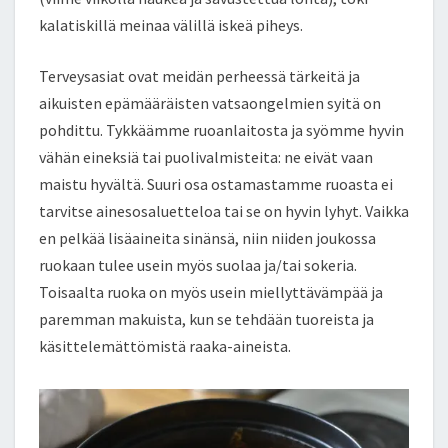
kalatiskillä meinaa välillä iskeä piheys.
Terveysasiat ovat meidän perheessä tärkeitä ja
aikuisten epämääräisten vatsaongelmien syitä on
pohdittu. Tykkäämme ruoanlaitosta ja syömme hyvin
vähän eineksiä tai puolivalmisteita: ne eivät vaan
maistu hyvältä. Suuri osa ostamastamme ruoasta ei
tarvitse ainesosaluetteloa tai se on hyvin lyhyt. Vaikka
en pelkää lisäaineita sinänsä, niin niiden joukossa
ruokaan tulee usein myös suolaa ja/tai sokeria.
Toisaalta ruoka on myös usein miellyttävämpää ja
paremman makuista, kun se tehdään tuoreista ja
käsittelemättömistä raaka-aineista.