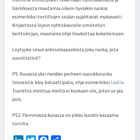
härkiksestä muutamia oikein hyviäkin ruokia:
esimerkiksi tortillojen sisään sujahtavat mukavasti.
Kirjastosta löysin nyhtökauralle omistetun
keittokirjan, muutama ohje houkuttaa kokeilemaan.
Löytyykö sinun arkiruokapankista joku ruoka, jota
suosittelisit?
PS. Kuvassa yksi meidän perheen suosikkiruoka
linsseistä: bbq-bataattipata, ohje esimerkiksi
täällä
.
Tuoretta minttua meillä ei koskaan ole, joten se jää
pois.
PS2. Ylemmässä kuvassa on pikku kundin kasaama
tortilla.