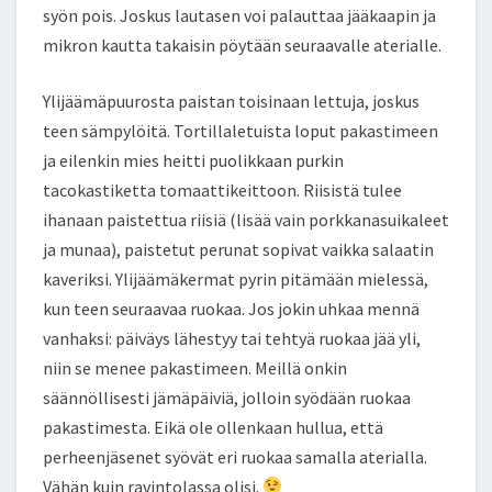
syön pois. Joskus lautasen voi palauttaa jääkaapin ja
mikron kautta takaisin pöytään seuraavalle aterialle.
Ylijäämäpuurosta paistan toisinaan lettuja, joskus
teen sämpylöitä. Tortillaletuista loput pakastimeen
ja eilenkin mies heitti puolikkaan purkin
tacokastiketta tomaattikeittoon. Riisistä tulee
ihanaan paistettua riisiä (lisää vain porkkanasuikaleet
ja munaa), paistetut perunat sopivat vaikka salaatin
kaveriksi. Ylijäämäkermat pyrin pitämään mielessä,
kun teen seuraavaa ruokaa. Jos jokin uhkaa mennä
vanhaksi: päiväys lähestyy tai tehtyä ruokaa jää yli,
niin se menee pakastimeen. Meillä onkin
säännöllisesti jämäpäiviä, jolloin syödään ruokaa
pakastimesta. Eikä ole ollenkaan hullua, että
perheenjäsenet syövät eri ruokaa samalla aterialla.
Vähän kuin ravintolassa olisi.