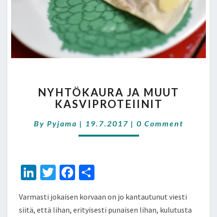
NYHTÖKAURA
NYHTÖKAURA JA MUUT
JA
KASVIPROTEIINIT
MUUT
KASVIPROTEIINIT
Comments
By
Pyjama
|
19.7.2017
|
0 Comment
Li
T
Fa
S
n
wi
ce
h
Varmasti jokaisen korvaan on jo kantautunut viesti
ke
tt
b
ar
siitä, että lihan, erityisesti punaisen lihan, kulutusta