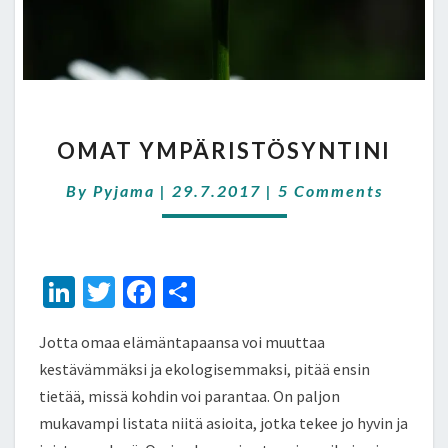
OMAT
OMAT YMPÄRISTÖSYNTINI
YMPÄRISTÖSYNTINI
Comments
By
Pyjama
|
29.7.2017
|
5 Comments
Li
T
Fa
S
n
wi
ce
h
Jotta omaa elämäntapaansa voi muuttaa
ke
tt
b
ar
kestävämmäksi ja ekologisemmaksi, pitää ensin
dI
er
o
e
tietää, missä kohdin voi parantaa. On paljon
n
o
mukavampi listata niitä asioita, jotka tekee jo hyvin ja