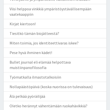
Viisi helppoa vinkkiä ympäristöystävällisempään
vaatekaappiin
Kirjat kiertoon!
Tiesitkö tämän biojätteestä?
Miten toimia, jos identiteettivaras iskee?
Pese hyvä ihminen kädet!
Bullet journal eli elämää helpottava
muistiinpanofilosofia
Työmatkalla ilmastotalkoisiin
Nollapäästöpäivä (koska nuorissa on tulevaisuus)
Älä pelkää pyöräilijää
Oletko herännyt vähentämään ruokahävikkiä?