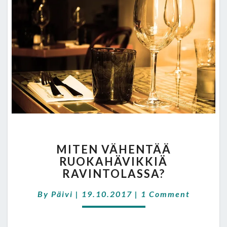
MITEN
MITEN VÄHENTÄÄ
VÄHENTÄÄ
RUOKAHÄVIKKIÄ
RUOKAHÄVIKKIÄ
RAVINTOLASSA?
RAVINTOLASSA?
Comments
By
Päivi
|
19.10.2017
|
1 Comment